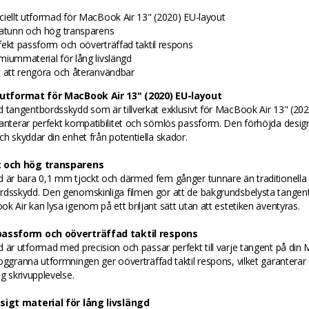
ciellt utformad för MacBook Air 13" (2020) EU-layout
ratunn och hög transparens
fekt passform och oöverträffad taktil respons
miummaterial för lång livslängd
t att rengöra och återanvändbar
 utformat för MacBook Air 13" (2020) EU-layout
 tangentbordsskydd som är tillverkat exklusivt för MacBook Air 13" (202
ranterar perfekt kompatibilitet och sömlös passform. Den förhöjda desi
ch skyddar din enhet från potentiella skador.
t och hög transparens
d är bara 0,1 mm tjockt och därmed fem gånger tunnare än traditionella
rdsskydd. Den genomskinliga filmen gör att de bakgrundsbelysta tangen
k Air kan lysa igenom på ett briljant sätt utan att estetiken äventyras.
passform och oöverträffad taktil respons
 är utformad med precision och passar perfekt till varje tangent på di
oggranna utformningen ger oöverträffad taktil respons, vilket garanterar
ig skrivupplevelse.
sigt material för lång livslängd