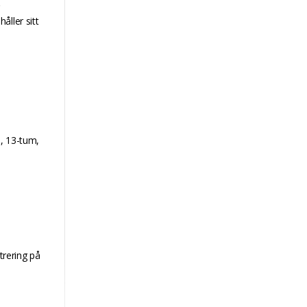
åller sitt
, 13-tum,
trering på