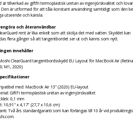
 är tillverkad av giftfri termoplastisk uretan av ingenjörskvalitet och lovar
. Den är utformad för att tåla konstant användning samtidigt som den beh
ga utseende och känsla.
 rengöra och återanvändbar
ClearGuard rent är lika enkelt som att skölja det med vatten. Skyddet kan
as flera gånger så att tangentbordet ser ut och känns som nytt.
ingen innehåller
Moshi ClearGuard tangentbordsskydd EU Layout för MacBook Air (Retina
0; M1, 2020)
pecifikationer
patibel med: MacBook Air 13" (2020) EU-layout
rial: Giftfri termoplastisk uretan av ingenjörskvalitet
cklek: 0,1 mm
t: 10,91" x 4,17" (27,7 x 10,6 cm)
anti: Två års standardgaranti som kan förlängas till 10 år vid produktregis
hi.com.