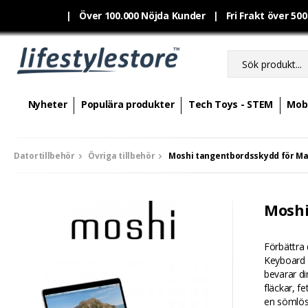
|
Över 100.000 Nöjda Kunder | Fri Frakt över 50
Nyheter
Populära produkter
Tech Toys - STEM
Mobi
Datortillbehör
Övriga tillbehör
Moshi tangentbordsskydd för Ma
Moshi
Förbättra
Keyboard P
bevarar d
fläckar, f
en sömlös 