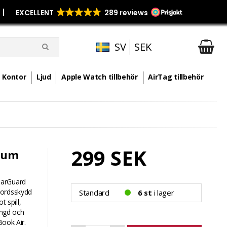
p
|
SV
SEK
Kontor
Ljud
Apple Watch tillbehör
AirTag tillbehör
299 SEK
 tum
earGuard
bordsskydd
Standard
6 st
i lager
 spill,
ängd och
Book Air.