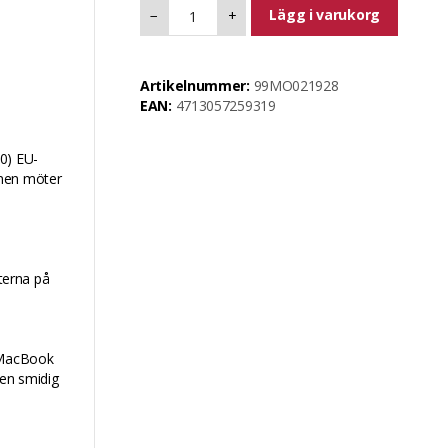
Lägg i varukorg
−
+
Artikelnummer:
99MO021928
EAN:
4713057259319
0) EU-
gnen möter
terna på
n MacBook
 en smidig