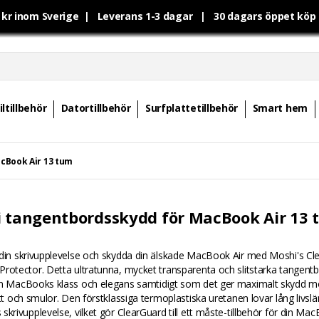
0 kr inom Sverige | Leverans 1-3 dagar | 30 dagars öppet kö
ltillbehör
Datortillbehör
Surfplattetillbehör
Smart hem
cBook Air 13 tum
 tangentbordsskydd för MacBook Air 13
 din skrivupplevelse och skydda din älskade MacBook Air med Moshi's Cl
rotector. Detta ultratunna, mycket transparenta och slitstarka tangent
in MacBooks klass och elegans samtidigt som det ger maximalt skydd mot
ett och smulor. Den förstklassiga termoplastiska uretanen lovar lång livsl
skrivupplevelse, vilket gör ClearGuard till ett måste-tillbehör för din Mac