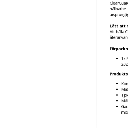
ClearGuard
hållbarhet
ursprungli
Lätt att
Att hålla 
återanvänd
Förpackn
1x 
202
Produkts
Kom
Mate
Tjo
Måt
Gar
mos