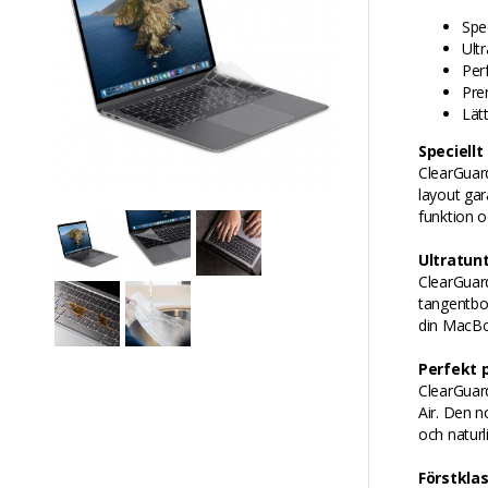
Spe
Ult
Per
Pre
Lät
Speciellt
ClearGuard
layout ga
funktion o
Ultratun
ClearGuar
tangentbo
din MacBoo
Perfekt 
ClearGuard
Air. Den n
och naturl
Förstklas