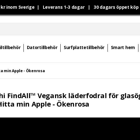
0 kr inom Sverige | Leverans 1-3 dagar | 30 dagars öppet kö
ltillbehör
Datortillbehör
Surfplattetillbehör
Smart hem
ta min Apple - Ökenrosa
hi FindAll™ Vegansk läderfodral för glas
itta min Apple - Ökenrosa