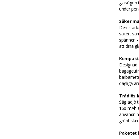
glasögon i
under pend
Säker ma
Den stark
säkert sam
spännen - 
att dina g
Kompakt 
Designad fö
bagageutr
bärbarhete
dagliga är
Trådlös 
Säg adjö t
150 mAh s
användning
grönt sken
Paketet 