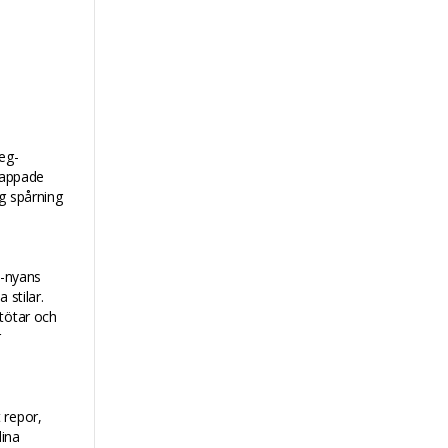
eg-
ttappade
g spårning
e-nyans
 stilar.
stötar och
r
 repor,
ina