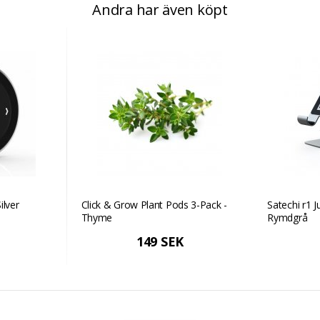
Andra har även köpt
ilver
Click & Grow Plant Pods 3-Pack -
Satechi r1 J
Thyme
Rymdgrå
149 SEK