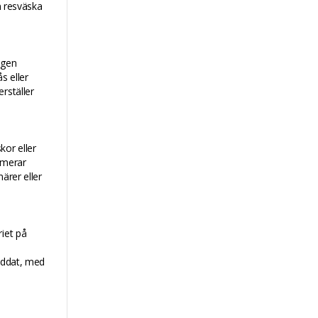
n resväska
igen
s eller
rställer
kor eller
imerar
ärer eller
riet på
laddat, med