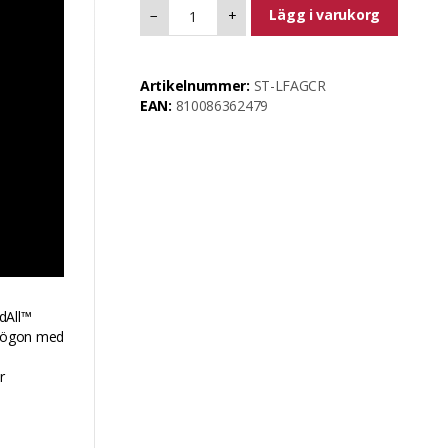
Lägg i varukorg
−
+
Artikelnummer:
ST-LFAGCR
EAN:
810086362479
dAll™
asögon med
r