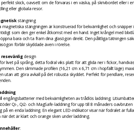
 perfekt skick, oavsett om de förvaras i en väska, på skrivbordet eller i e
ling eller globala resor.
gnetisk
stängning
a magnetiska stängningen är konstruerad för bekvämlighet och snäpper 
tidigt som den ger enkel åtkomst med en hand. Inget krångel med blixtlå
öppna bara och ta fram dina glasögon direkt. Den pålitliga tätningen säke
lasögon förblir skyddade även i rörelse.
resevänlig
design
r livet på språng, detta fodral viks platt för att glida ner i fickor, handväs
ymmen. Den slimmade profilen (16,21 cm x 6,71 cm i hopfällt läge) max
n utan att göra avkall på det robusta skyddet. Perfekt för pendlare, resen
enden.
laddning
ill engångsbatterier med bekvämligheten av trådlös laddning. Litiumbatte
töder Qi-, Qi2- och MagSafe-laddning för upp till 8 månaders oavbruten
 på en enda laddning. En elegant LED-indikator visar när fodralet är ful
 när det är klart och orange sken under laddning.
innehåller
: