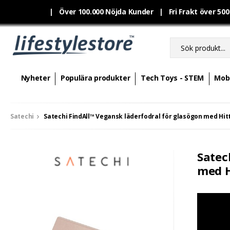
|
Över 100.000 Nöjda Kunder | Fri Frakt över 50
Nyheter
Populära produkter
Tech Toys - STEM
Mobi
Satechi
Satechi FindAll™ Vegansk läderfodral för glasögon med Hit
Satec
med H