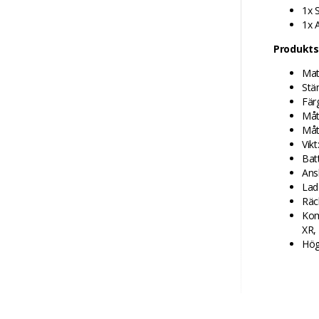
1x 
1x 
Produkts
Mat
Stä
Fär
Måt
Måt
Vikt
Bat
Ans
Lad
Räc
Kom
XR,
Hög