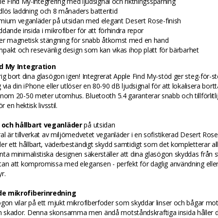
le Find My-integrering med ljudsignal och riktningsspårning
dlös laddning och 8 månaders batteritid
mium veganläder på utsidan med elegant Desert Rose-finish
ddande insida i mikrofiber för att förhindra repor
er magnetisk stängning för snabb åtkomst med en hand
pakt och resevänlig design som kan vikas ihop platt för bärbarhet
nd My Integration
ig bort dina glasögon igen! Integrerat Apple Find My-stöd ger steg-för-st
 via din iPhone eller utlöser en 80-90 dB ljudsignal för att lokalisera bor
nom 20-50 meter utomhus. Bluetooth 5.4 garanterar snabb och tillförlitli
ör en hektisk livsstil.
och hållbart veganläder
på utsidan
al är tillverkat av miljömedvetet veganläder i en sofistikerad Desert Ros
er ett hållbart, väderbeständigt skydd samtidigt som det kompletterar alla
ta minimalistiska designen säkerställer att dina glasögon skyddas från 
tan att kompromissa med elegansen - perfekt för daglig användning elle
r.
e mikrofiberinredning
gon vilar på ett mjukt mikrofiberfoder som skyddar linser och bågar mot
skador. Denna skonsamma men ändå motståndskraftiga insida håller d