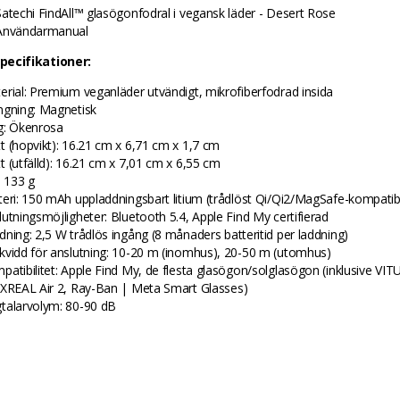
Satechi FindAll™ glasögonfodral i vegansk läder - Desert Rose
Användarmanual
pecifikationer:
erial: Premium veganläder utvändigt, mikrofiberfodrad insida
ngning: Magnetisk
g: Ökenrosa
t (hopvikt): 16.21 cm x 6,71 cm x 1,7 cm
t (utfälld): 16.21 cm x 7,01 cm x 6,55 cm
: 133 g
teri: 150 mAh uppladdningsbart litium (trådlöst Qi/Qi2/MagSafe-kompatib
lutningsmöjligheter: Bluetooth 5.4, Apple Find My certifierad
dning: 2,5 W trådlös ingång (8 månaders batteritid per laddning)
kvidd för anslutning: 10-20 m (inomhus), 20-50 m (utomhus)
patibilitet: Apple Find My, de flesta glasögon/solglasögon (inklusive VI
 XREAL Air 2, Ray-Ban | Meta Smart Glasses)
talarvolym: 80-90 dB