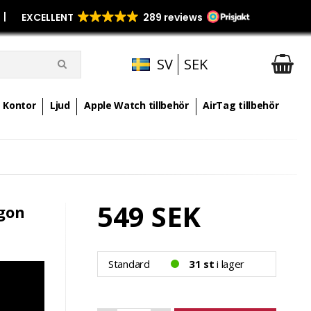
p
|
SV
SEK
Kontor
Ljud
Apple Watch tillbehör
AirTag tillbehör
549 SEK
ögon
Standard
31 st
i lager