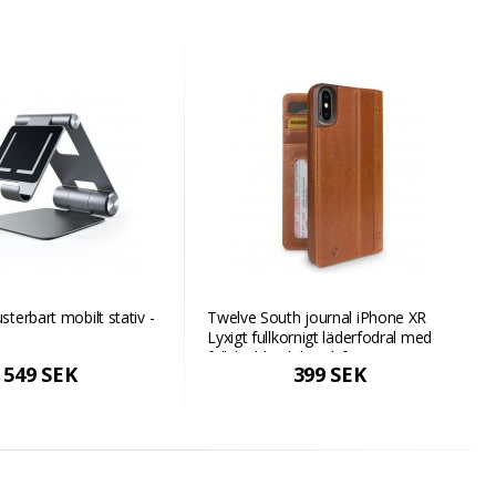
usterbart mobilt stativ -
Twelve South journal iPhone XR
Lyxigt fullkornigt läderfodral med
fallskydd och handsfree-stativ -
549 SEK
399 SEK
Cognac Kognak