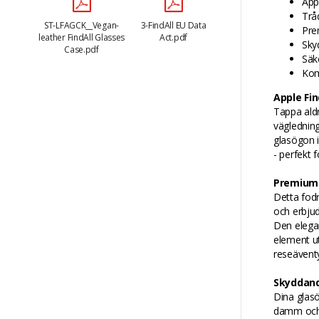
App
Trå
ST-LFAGCK__Vegan-
3-FindAll EU Data
Pre
leather FindAll Glasses
Act.pdf
Sky
Case.pdf
Säk
Kom
Apple Fi
Tappa aldr
vägledning
glasögon i
- perfekt f
Premium 
Detta fodr
och erbjud
Den elegan
element u
reseäventy
Skyddand
Dina glasö
damm och 