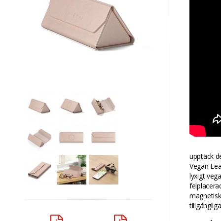
upptäck de
Vegan Lea
lyxigt veg
felplacera
magnetisk 
tillgänglig