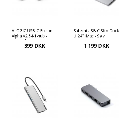
ALOGIC USB-C Fusion
Satechi USB-C Slim Dock
Alpha V2 5-i-1-hub -
til 24" iMac - Sølv
Rumgrå
399 DKK
1 199 DKK