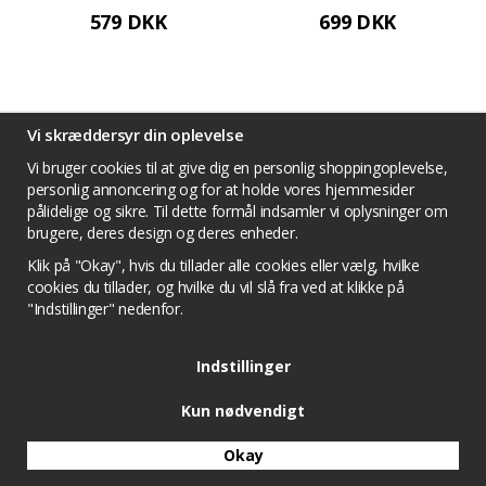
trådløs opladning -
579 DKK
699 DKK
Rumgrå
Vi skræddersyr din oplevelse
Vi bruger cookies til at give dig en personlig shoppingoplevelse,
personlig annoncering og for at holde vores hjemmesider
pålidelige og sikre. Til dette formål indsamler vi oplysninger om
brugere, deres design og deres enheder.
Klik på "Okay", hvis du tillader alle cookies eller vælg, hvilke
cookies du tillader, og hvilke du vil slå fra ved at klikke på
"Indstillinger" nedenfor.
Satechi uSB-A til USB-C
Satechi USB-A-til-USB-C-
adapter - Space Gray
adapter - Sølv
Indstillinger
69 DKK
69 DKK
Kun nødvendigt
Okay