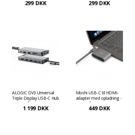
299 DKK
299 DKK
ALOGIC DV3 Universal
Moshi USB-C til HDMI-
Triple Display USB-C Hub
adapter med opladning -
- Rumgrå
Titangrå
1 199 DKK
449 DKK