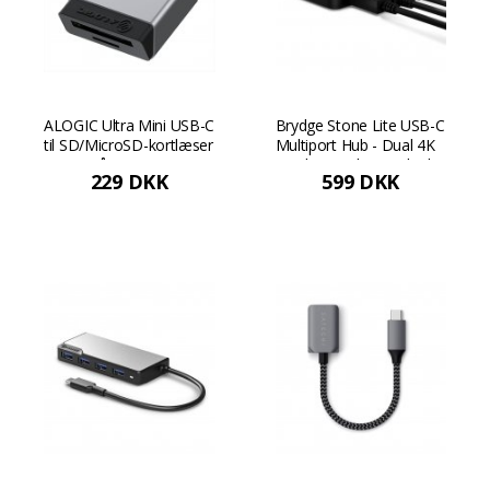
ALOGIC Ultra Mini USB-C
Brydge Stone Lite USB-C
til SD/MicroSD-kortlæser
Multiport Hub - Dual 4K
- Rumgrå
Display Docking Hub til
229 DKK
599 DKK
Windows Bærbare
computere - Sort