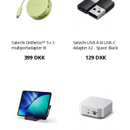
Satechi OntheGo™ 5-i-1-
Satechi USB-A til USB-C
multiportadapter til
Adapter X2 - Space Black
MacBook Neo - Citrus
399 DKK
129 DKK