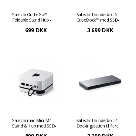
Satechi OntheGo™
Satechi Thunderbolt 5
Foldable Stand Hub -
CubeDock™ med SSD-
Space Black
kabinet
699 DKK
3 699 DKK
Satechi mac Mini M4
Satechi Thunderbolt 4
Stand & Hub med SSD-
Dockingstation til flere
kabinet - Sølv
skærme - Rumgrå