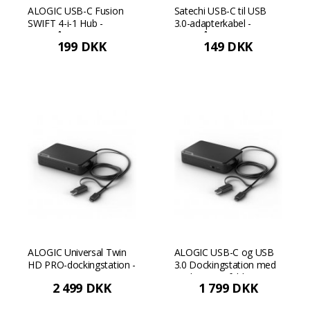
ALOGIC USB-C Fusion
Satechi USB-C til USB
SWIFT 4-i-1 Hub -
3.0-adapterkabel -
Rumgrå
Rumgrå
199 DKK
149 DKK
ALOGIC Universal Twin
ALOGIC USB-C og USB
HD PRO-dockingstation -
3.0 Dockingstation med
Sort
to skærme i fuld HD -
2 499 DKK
1 799 DKK
Sort