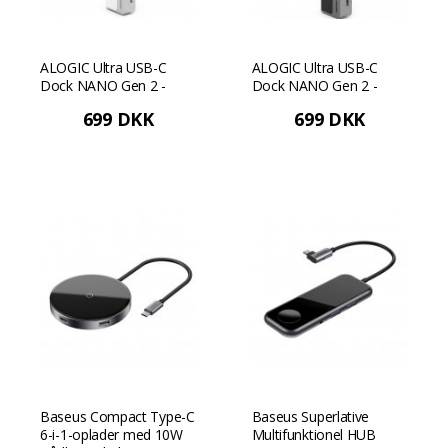
ALOGIC Ultra USB-C
ALOGIC Ultra USB-C
Dock NANO Gen 2 -
Dock NANO Gen 2 -
HDMI, USB,
HDMI, USB,
699 DKK
699 DKK
hukommelseskortlæser
hukommelseskortlæser
og 100W PD - Sølv
og 100W PD - Rumgrå
Baseus Compact Type-C
Baseus Superlative
6-i-1-oplader med 10W
Multifunktionel HUB