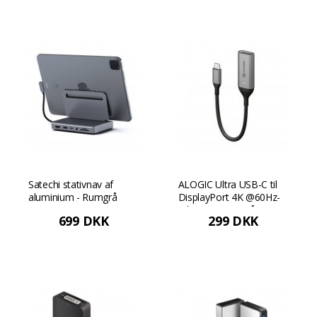
Satechi stativnav af
ALOGIC Ultra USB-C til
aluminium - Rumgrå
DisplayPort 4K @60Hz-
adapter - Rumgrå
699 DKK
299 DKK