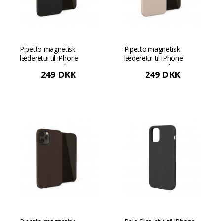
Pipetto magnetisk
Pipetto magnetisk
læderetui til iPhone
læderetui til iPhone
12/12 Pro med
12/12 Pro med
249 DKK
249 DKK
magnetisk montering og
magnetisk montering og
førsteklasses design -
førsteklasses design -
Sort
Støvet rosa