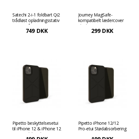
Satechi 2-i-1 foldbart Qi2
Journey MagSafe-
trådløst opladningsstativ
kompatibelt lædercover
- Rumgrå
til iPhone 12/12 Pro -
749 DKK
299 DKK
Mørkebrun
Pipetto beskyttelsesetui
Pipetto iPhone 12/12
til iPhone 12 & iPhone 12
Pro-etui Stødabsorbering
Pro Stødabsorbering -
- Støvet rosa Støvet rosa