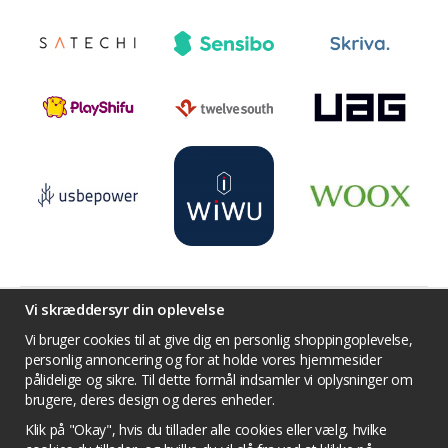
Vi skræddersyr din oplevelse
Vi bruger cookies til at give dig en personlig shoppingoplevelse,
Betingelser
Kontakt os
Facebook
personlig annoncering og for at holde vores hjemmesider
Twitter
YouTube
Pinterest
Instagram
pålidelige og sikre. Til dette formål indsamler vi oplysninger om
Prisjakt
brugere, deres design og deres enheder.
Politik om beskyttelse af personlige
Klik på "Okay", hvis du tillader alle cookies eller vælg, hvilke