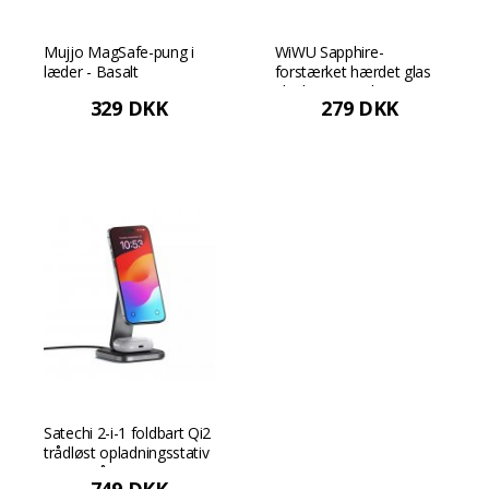
Mujjo MagSafe-pung i
WiWU Sapphire-
læder - Basalt
forstærket hærdet glas
til iPhone 16 Plus
329 DKK
279 DKK
Satechi 2-i-1 foldbart Qi2
trådløst opladningsstativ
- Rumgrå