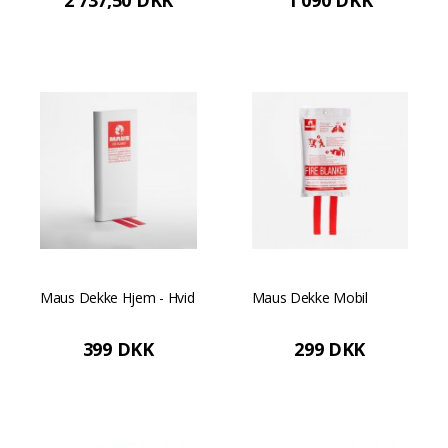
2 737,50 DKK
1 090 DKK
0,5 m³ - Rød
0,2 m³
Maus Dekke Hjem - Hvid
Maus Dekke Mobil
399 DKK
299 DKK