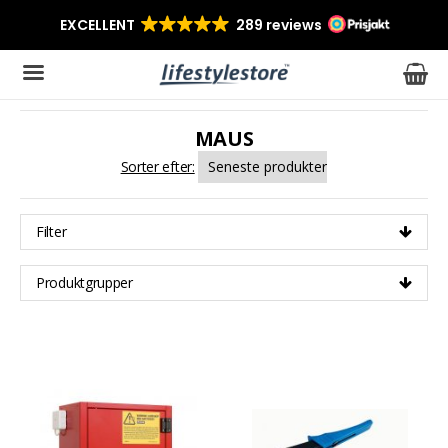
MAUS
Produktet er blevet tilføjet til din indkøbskurv
Sorter efter:
Filter
Produktgrupper