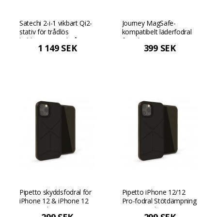
Satechi 2-i-1 vikbart Qi2-
Journey MagSafe-
stativ för trådlös
kompatibelt läderfodral
laddning - Rymdgrå
för iPhone 12/12 Pro -
1 149 SEK
399 SEK
Mörkbrun
Pipetto skyddsfodral för
Pipetto iPhone 12/12
iPhone 12 & iPhone 12
Pro-fodral Stötdämpning
Pro Stötdämpning -
- Dusty Pink Dammig