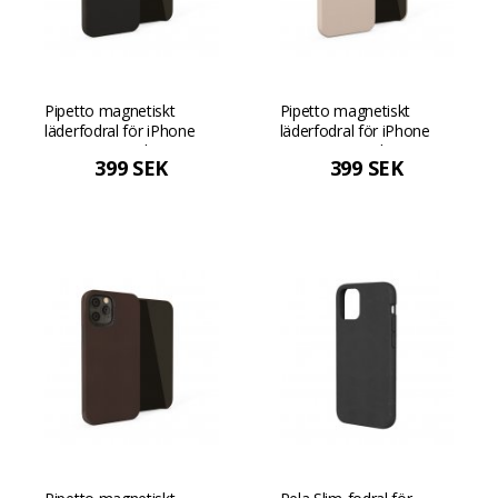
Pipetto magnetiskt
Pipetto magnetiskt
läderfodral för iPhone
läderfodral för iPhone
12/12 Pro med
12/12 Pro med
399 SEK
399 SEK
magnetiskt fäste och
magnetiskt fäste och
premiumdesign - Svart
premiumdesign -
Dammig rosa