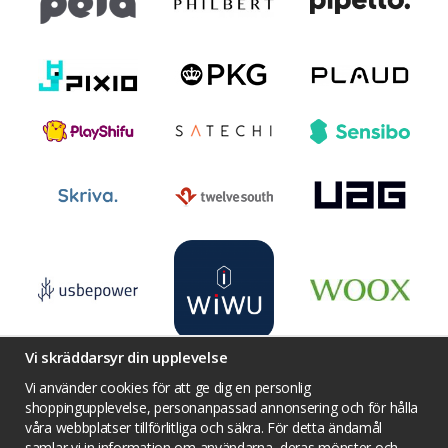
Vi skräddarsyr din upplevelse
Vi använder cookies för att ge dig en personlig
shoppingupplevelse, personanpassad annonsering och för hålla
våra webbplatser tillförlitliga och säkra. För detta ändamål
Villkor
Kontakta oss
Facebook
samlar vi in information om användarna, deras mönster och