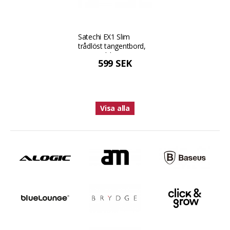
Satechi EX1 Slim
trådlöst tangentbord,
US-engelsk version -
599 SEK
Space Black
Visa alla