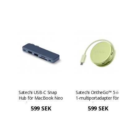
Satechi USB-C Snap
Satechi OntheGo™ 5-i-
Hub för MacBook Neo
1-multiportadapter för
- Indigo
MacBook Neo - Citrus
599 SEK
599 SEK