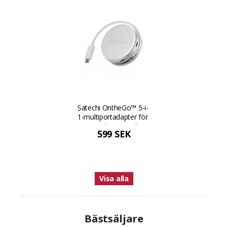
Satechi OntheGo™ 5-i-
1-multiportadapter för
MacBook Neo - Silver
599 SEK
Visa alla
Bästsäljare