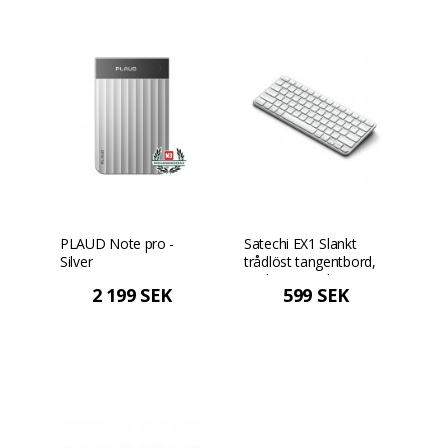
PLAUD Note pro -
Satechi EX1 Slankt
Silver
trådlöst tangentbord,
US-layout - Silver
2 199 SEK
599 SEK