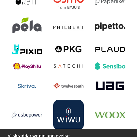
Vi skräddarsyr din upplevelse