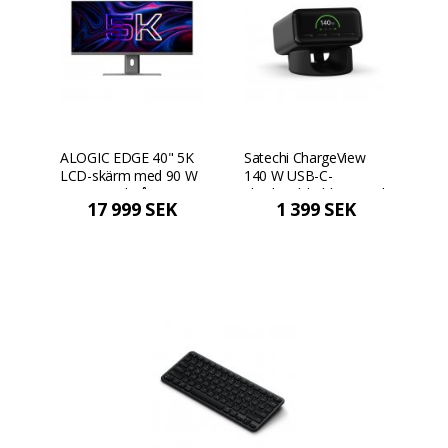
ALOGIC EDGE 40" 5K
Satechi ChargeView
LCD-skärm med 90 W
140 W USB-C-
PD - Rymdgrå
skrivbordsladdare med
17 999 SEK
1 399 SEK
4 portar - Rymdsvart