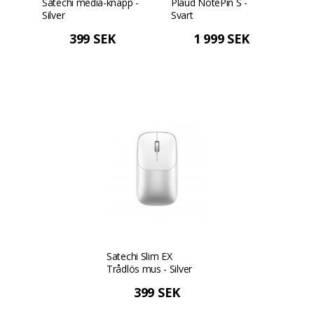
Satechi media-knapp -
Plaud NotePin S -
Silver
Svart
399 SEK
1 999 SEK
Satechi Slim EX
Trådlös mus - Silver
399 SEK