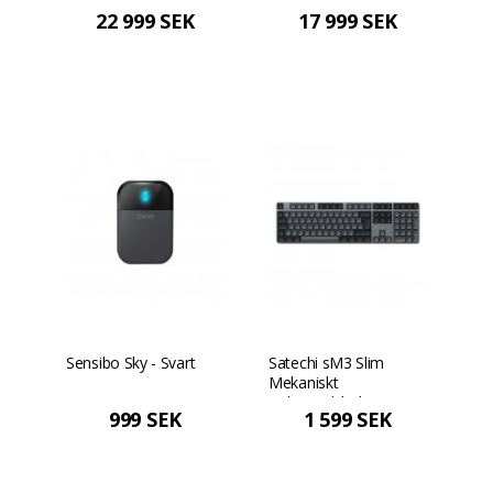
pekskärm med 90 W
PD - Silver
22 999 SEK
17 999 SEK
PD (utan stativ) -
Rymdgrå
Sensibo Sky - Svart
Satechi sM3 Slim
Mekaniskt
Bakgrundsbelyst
999 SEK
1 599 SEK
Bluetooth
Tangentbord Nordisk
Layout - Mörk