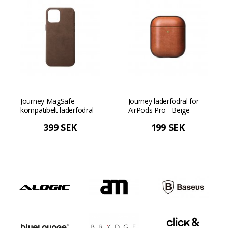
Journey MagSafe-
Journey läderfodral för
kompatibelt läderfodral
AirPods Pro - Beige
för iPhone 12/12 Pro -
399 SEK
199 SEK
Mörkbrun