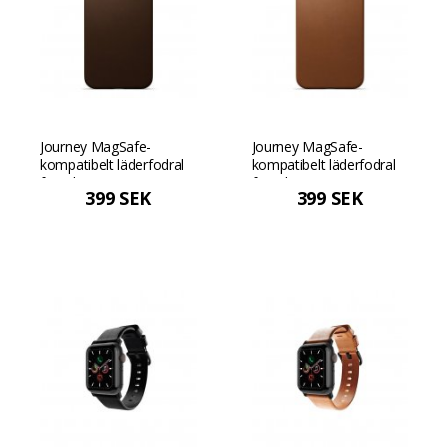
Journey MagSafe-
Journey MagSafe-
kompatibelt läderfodral
kompatibelt läderfodral
för iPhone 13 Pro Max -
för iPhone 13 Pro Max -
399 SEK
399 SEK
Dark Brown Mörkbrun
Tan