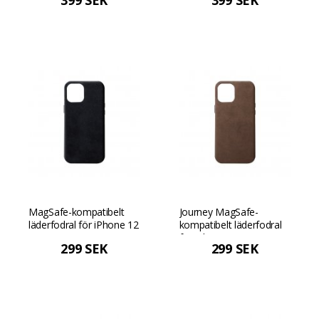
399 SEK
399 SEK
Mörkbrun
Svart
MagSafe-kompatibelt
Journey MagSafe-
läderfodral för iPhone 12
kompatibelt läderfodral
mini - Svart
för iPhone 12 mini -
299 SEK
299 SEK
Mörkbrun