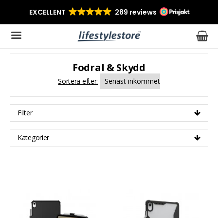
Fodral & Skydd
Produkten har blivit tillagd i varukorgen
Sortera efter:
Filter
Kategorier