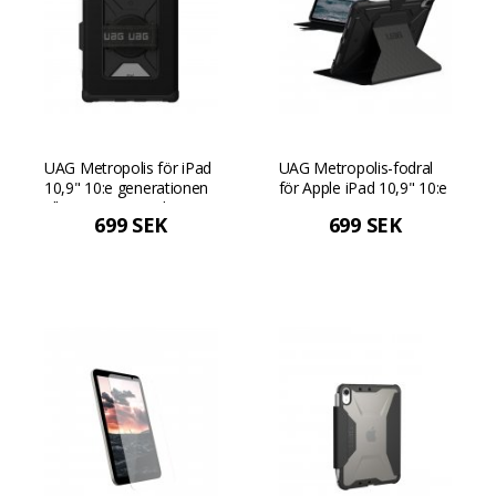
UAG Metropolis för iPad
UAG Metropolis-fodral
10,9" 10:e generationen
för Apple iPad 10,9" 10:e
eller 11" A16 med
generationen / 11" A16 -
699 SEK
699 SEK
inbyggd handrem - Svart
Svart