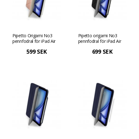
Pipetto Origami No3
Pipetto origami No3
pennfodral för iPad Air
pennfodral för iPad Air
13" (M4/M3/M2) -
13 - Svart
599 SEK
699 SEK
Metallisk rosa