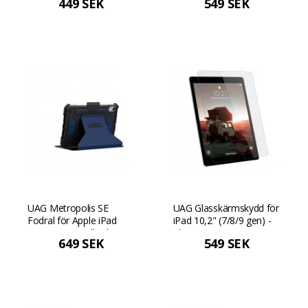
449 SEK
549 SEK
Svart
UAG Metropolis SE
UAG Glasskärmskydd för
Fodral för Apple iPad
iPad 10,2" (7/8/9 gen) -
Mini 7/6G - Mallard
Klar
649 SEK
549 SEK