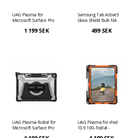
UAG Plasma för
Samsung Tab Active5
Microsoft Surface Pro
Glass Shield Bulk NA
10/11 med hand- och
1 199 SEK
499 SEK
axelrem för sjukvård
(bulkförpackning) - Vit
UAG Plasma-fodral för
UAG Plasma för iPad
Microsoft Surface Pro
10.9 10G-fodral -
1st Edition 12" - Is svart
Orange/Svart