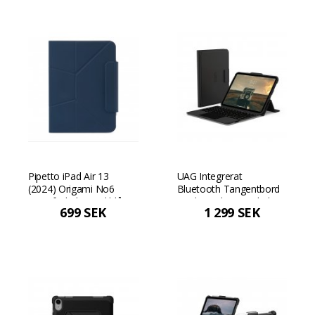
Pipetto iPad Air 13
UAG Integrerat
(2024) Origami No6
Bluetooth Tangentbord
Stativfodral - Mörkblå
med styrplatta Fodral
699 SEK
1 299 SEK
Nordisk layout - Svart