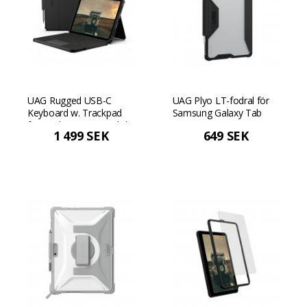
UAG Rugged USB-C
UAG Plyo LT-fodral för
Keyboard w. Trackpad
Samsung Galaxy Tab
för iPad 11" A16 nordisk
S11 - Svart/is
1 499 SEK
649 SEK
layout (Bulk) - Svart