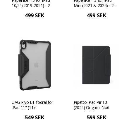
Paperlike™ 3 för iPad
Paperlike™ 3 för iPad
10,2" (2019-2021) - 2-
Mini (2021 & 2024) - 2-
pack
pack
499 SEK
499 SEK
UAG Plyo LT-fodral för
Pipetto iPad Air 13
iPad 11" (11:e
(2024) Origami No6
generationen) - Is/Svart
Stativfodral - Svart
549 SEK
599 SEK