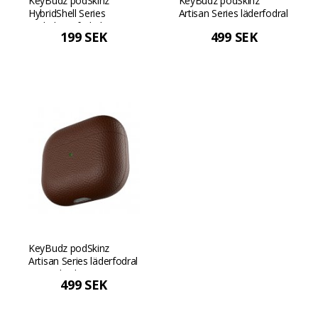
KeyBudz podSkinz
KeyBudz podSkinz
HybridShell Series
Artisan Series läderfodral
nyckelringsfodral - Svart
- Svart
199 SEK
499 SEK
KeyBudz podSkinz
Artisan Series läderfodral
- Naturligt brun
499 SEK