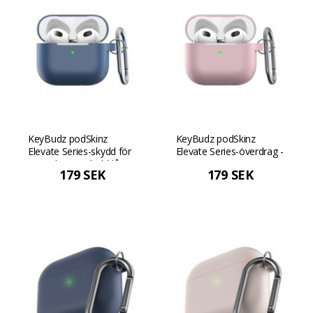
KeyBudz podSkinz
KeyBudz podSkinz
Elevate Series-skydd för
Elevate Series-överdrag -
AirPods 3 - Koboltblå
Rosa
179 SEK
179 SEK