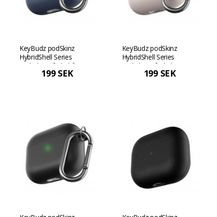
KeyBudz podSkinz
KeyBudz podSkinz
HybridShell Series
HybridShell Series
nyckelringsfodral för
nyckelringsfodral -
199 SEK
199 SEK
AirPods 3 - Midnattsblå
Pastellrosa