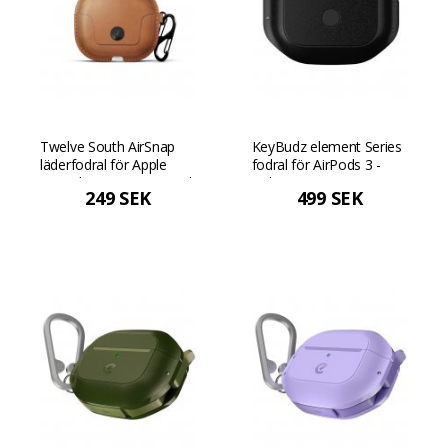
Twelve South AirSnap
KeyBudz element Series
läderfodral för Apple
fodral för AirPods 3 -
AirPods 3:e gen - Kognak
Kolsvart
249 SEK
499 SEK