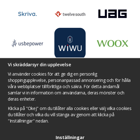
Vi skräddarsyr din upplevelse
Vi använder cookies för att ge dig en personlig
shoppingupplevelse, personanpassad annonsering och för hålla
våra webbplatser tillförlitliga och säkra. För detta ändamål
Villkor
Kontakta oss
Facebook
samlar vi in information om användarna, deras mönster och
Twitter
YouTube
Pinterest
Instagram
deras enheter.
Prisjakt
Integritets sekretesspolicy
Klicka på "Okej" om du tillåter alla cookies eller välj vilka cookies
Tävlingsvillkor
Om cookies
du tillåter och vilka du vill stänga av genom att klicka på
"Inställningar" nedan.
Cookie inställningar
Inställningar