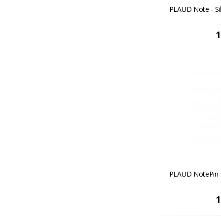
PLAUD Note - Si
1
PLAUD NotePin -
1