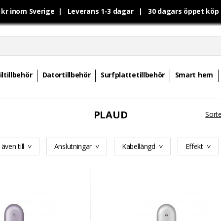
0 kr inom Sverige | Leverans 1-3 dagar | 30 dagars öppet kö
ltillbehör
Datortillbehör
Surfplattetillbehör
Smart hem
PLAUD
Sorte
även till
Anslutningar
Kabellängd
Effekt