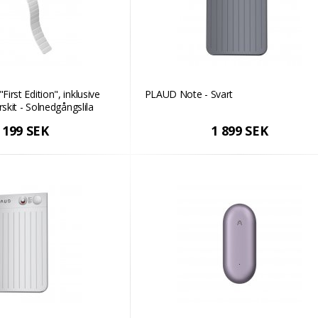
rst Edition", inklusive
PLAUD Note - Svart
rskit - Solnedgångslila
 199 SEK
1 899 SEK