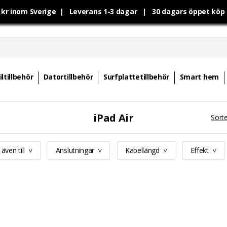
0 kr inom Sverige | Leverans 1-3 dagar | 30 dagars öppet kö
ltillbehör
Datortillbehör
Surfplattetillbehör
Smart hem
iPad Air
Sorte
även till
Anslutningar
Kabellängd
Effekt