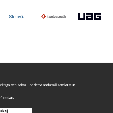
ntegritets sekretesspolicy
Tävlingsvillkor
litliga och säkra. För detta ändamål samlar vi in
gar" nedan.
Okej