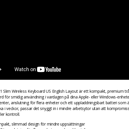
X1 Slim Wireless Keyboard US English Layout är ett kompakt, premium tr
rd för smidig användning i vardagen på dina Apple- eller Windows-enhet
enter, anslutning för flera enheter och ett uppladdningsbart batteri som 
cka i veckor, passar det snyggt in i mindre arbetsytor utan att kompromi
er kontroll.
pakt, slimmad design för mindre uppsättningar