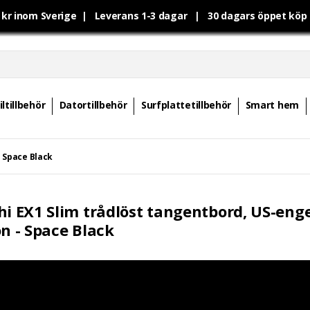
0 kr inom Sverige | Leverans 1-3 dagar | 30 dagars öppet kö
ltillbehör
Datortillbehör
Surfplattetillbehör
Smart hem
- Space Black
hi EX1 Slim trådlöst tangentbord, US-eng
on - Space Black