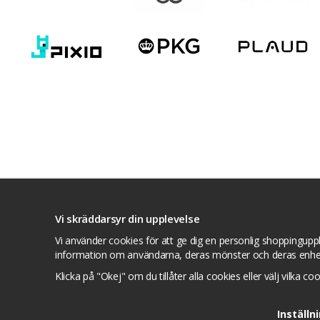
Villkor
Kontakta oss
Facebook
Twitte
Vi skräddarsyr din upplevelse
Vi använder cookies för att ge dig en personlig shoppinguppl
information om användarna, deras mönster och deras enhe
Klicka på "Okej" om du tillåter alla cookies eller välj vilka co
Inställn