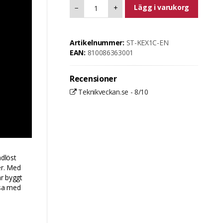
Lägg i varukorg
−
+
Artikelnummer:
ST-KEX1C-EN
EAN:
810086363001
Recensioner
Teknikveckan.se - 8/10
ådlöst
er. Med
är byggt
ssa med