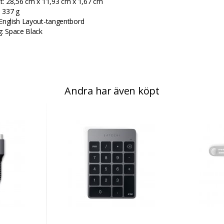
t: 28,56 cm x 11,93 cm x 1,67 cm
: 337 g
English Layout-tangentbord
g: Space Black
Andra har även köpt