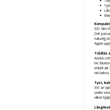
Trå
Tys
Lån
Mac
Kompakt,
EX1 Slim W
Det passar
naturlig s
Apple-upps
Trådlös 
Anslut och
tre Blueto
enkelt att
vid behov.
Tyst, be
EX1 är opt
under sena
vilket hjä
Långliva