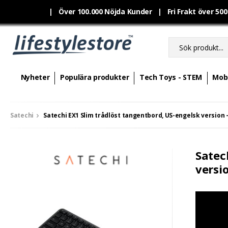
|
Över 100.000 Nöjda Kunder | Fri Frakt över 50
Nyheter
Populära produkter
Tech Toys - STEM
Mobi
Satechi
Satechi EX1 Slim trådlöst tangentbord, US-engelsk version 
Satec
versi