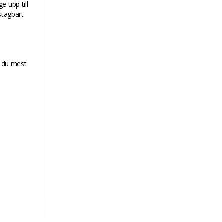
e upp till
stagbart
m du mest