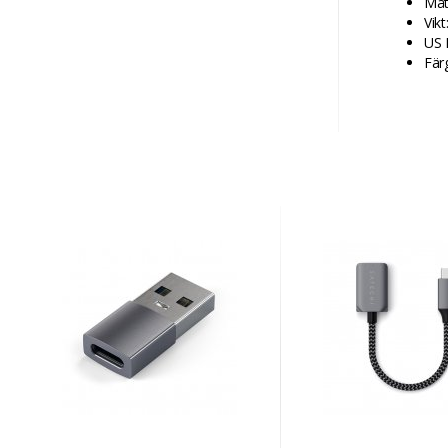
Måt
Vikt
US 
Fär