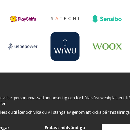
r
YouTube
Pinterest
Instagram
Prisjakt
I
Om cookies
Cookie inställningar
evelse, personanpassad annonsering och för hålla våra webbplatser tillför
ter.
okies du tillåter och vilka du vill stänga av genom att klicka på "Inställnin
ingar
Endast nödvändiga