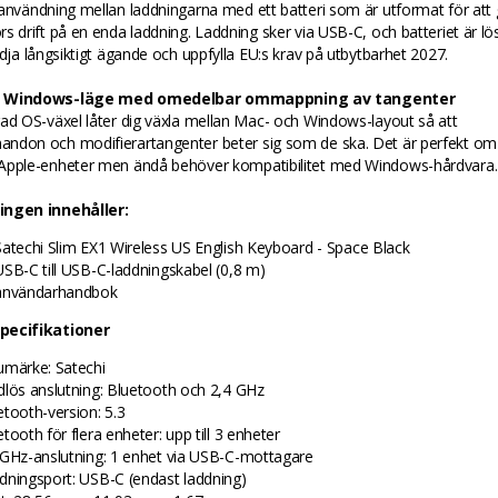
användning mellan laddningarna med ett batteri som är utformat för att g
s drift på en enda laddning. Laddning sker via USB-C, och batteriet är lö
ödja långsiktigt ägande och uppfylla EU:s krav på utbytbarhet 2027.
h Windows-läge med omedelbar ommappning av tangenter
ad OS-växel låter dig växla mellan Mac- och Windows-layout så att
ndon och modifierartangenter beter sig som de ska. Det är perfekt o
Apple-enheter men ändå behöver kompatibilitet med Windows-hårdvara.
ingen innehåller:
Satechi Slim EX1 Wireless US English Keyboard - Space Black
USB-C till USB-C-laddningskabel (0,8 m)
användarhandbok
pecifikationer
umärke: Satechi
dlös anslutning: Bluetooth och 2,4 GHz
etooth-version: 5.3
tooth för flera enheter: upp till 3 enheter
 GHz-anslutning: 1 enhet via USB-C-mottagare
dningsport: USB-C (endast laddning)