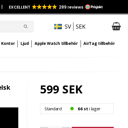
p
|
SV
SEK
Kontor
Ljud
Apple Watch tillbehör
AirTag tillbehör
599 SEK
elsk
Standard
66 st
i lager