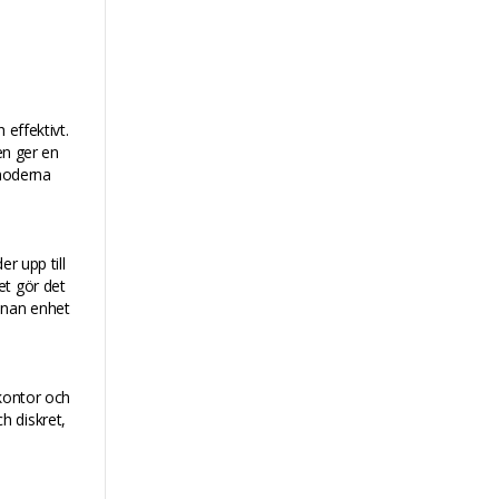
 effektivt.
en ger en
 moderna
r upp till
et gör det
nnan enhet
 kontor och
h diskret,