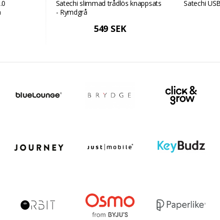
.0
Satechi slimmad trådlös knappsats
Satechi US
å
- Rymdgrå
549 SEK