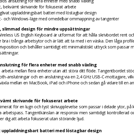
dlös anslutning för flera enheter med snabb växling
t, bekvämt skrivande för fokuserat arbete
glivat uppladdningsbart batteri med löstagbar design
- och Windows-läge med omedelbar ommappning av tangenter
 slimmad design för mindre uppsättningar
ireless US English Keyboard är utformat för att hålla skrivbordet rent och
 bra i trånga arbetsytor och är lätt att ta med i en väska. Den låga profil
krivposition och behåller samtidigt ett minimalistiskt uttryck som passar
ättningar.
anslutning för flera enheter med snabb växling
 arbeta mellan flera enheter utan att störa ditt flöde. Tangentbordet stöde
oth-anslutningar och en anslutning via en 2,4 GHz USB-C-mottagare, vilk
 växla mellan en MacBook, iPad och iPhone och sedan gå vidare till en a
kvämt skrivande för fokuserat arbete
imerat för en lugn och tyst skrivupplevelse som passar i delade ytor, på
 arbetspass. Tangentkänslan är responsiv men samtidigt kontrollerad oc
lper dig att arbeta fokuserat utan störande ljud.
t uppladdningsbart batteri med löstagbar design