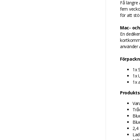
Få längre 
fem veckor
för att st
Mac- oc
En dediker
kortkomma
använder 
Förpackn
1x 
1x 
1x 
Produkts
Var
Trå
Blu
Blue
2,4
Lad