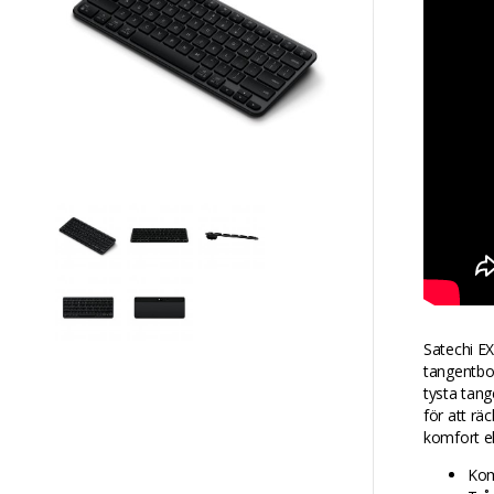
Satechi E
tangentbo
tysta tang
för att rä
komfort ell
Kom