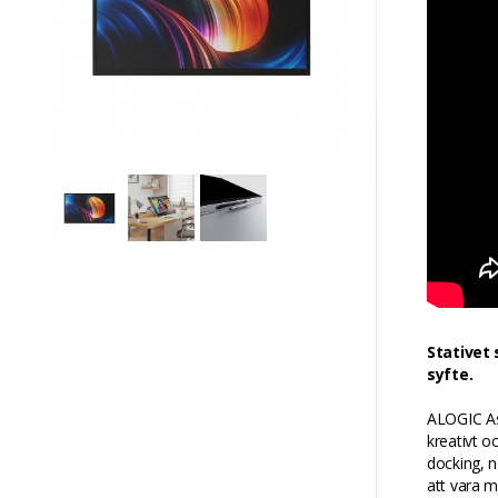
Stativet 
syfte.
ALOGIC Asp
kreativt o
docking, n
att vara 