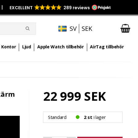
p
|
SV
SEK
Kontor
Ljud
Apple Watch tillbehör
AirTag tillbehör
22 999 SEK
kärm
Standard
2 st
i lager