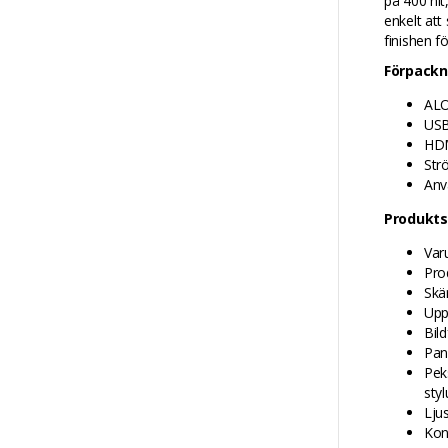
på 400 nit
enkelt att
finishen f
Förpackn
ALO
USB
HDM
Str
Anv
Produkts
Var
Pro
Skä
Uppl
Bil
Pan
Pek
styl
Ljus
Kon