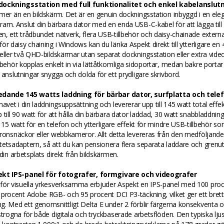
dockningsstation med full funktionalitet och enkel kabelanslut
mer än en bildskärm. Det är en genuin dockningsstation inbyggd i en ele
am. Anslut din bärbara dator med en enda USB-C-kabel för att lägga till
, ett trådbundet nätverk, flera USB-tillbehör och daisy-chainade extern
ör daisy chaining i Windows kan du länka Aspekt direkt till ytterligare en 
eller två QHD-bildskärmar utan separat dockningsstation eller extra video
lbehör kopplas enkelt in via lättåtkomliga sidoportar, medan bakre portar 
 anslutningar snygga och dolda för ett prydligare skrivbord.
edande 145 watts laddning för bärbar dator, surfplatta och tele
navet i din laddningsuppsättning och levererar upp till 145 watt total effe
 till 90 watt för att hålla din bärbara dator laddad, 30 watt snabbladdning
, 15 watt för en telefon och ytterligare effekt för mindre USB-tillbehör so
ronsnäckor eller webbkameror. Allt detta levereras från den medföljande
etsadaptern, så att du kan pensionera flera separata laddare och grenu
 din arbetsplats direkt från bildskärmen.
ekt IPS-panel för fotografer, formgivare och videografer
för visuella yrkesverksamma erbjuder Aspekt en IPS-panel med 100 pro
procent Adobe RGB- och 95 procent DCI P3-täckning, vilket ger ett bret
. Med ett genomsnittligt Delta E under 2 förblir färgerna konsekventa 
strogna för både digitala och tryckbaserade arbetsflöden. Den typiska lju