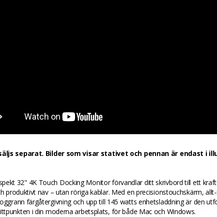
säljs separat. Bilder som visar stativet och pennan är endast i ill
ekt 32" 4K Touch Docking Monitor förvandlar ditt skrivbord till ett kraftf
ch produktivt nav – utan röriga kablar. Med en precisionstouchskärm, allt-i
oggrann färgåtergivning och upp till 145 watts enhetsladdning är den ut
mittpunkten i din moderna arbetsplats, för både Mac och Windows.