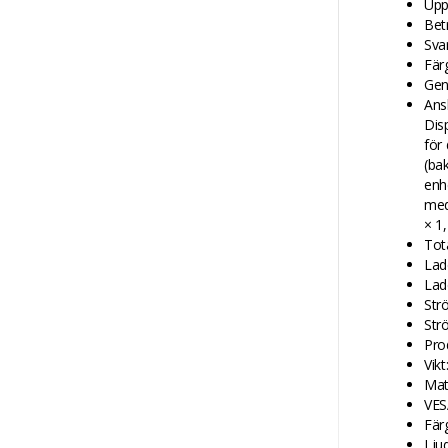
Upp
Bet
Svar
Fär
Gen
Ans
Dis
för
(ba
enh
med
× 1
Tota
Lad
Lad
Str
Str
Pro
Vikt
Mat
VES
Fär
Lju