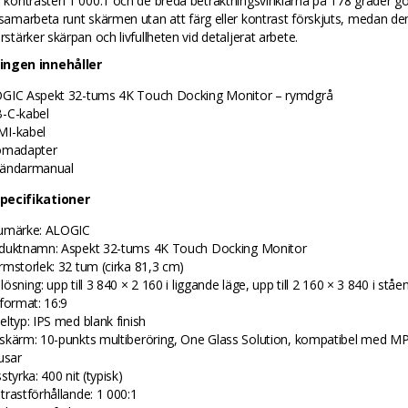
, kontrasten 1 000:1 och de breda betraktningsvinklarna på 178 grader gö
 samarbeta runt skärmen utan att färg eller kontrast förskjuts, medan de
örstärker skärpan och livfullheten vid detaljerat arbete.
ingen innehåller
GIC Aspekt 32-tums 4K Touch Docking Monitor – rymdgrå
-C-kabel
I-kabel
ömadapter
ändarmanual
pecifikationer
umärke: ALOGIC
duktnamn: Aspekt 32-tums 4K Touch Docking Monitor
rmstorlek: 32 tum (cirka 81,3 cm)
ösning: upp till 3 840 × 2 160 i liggande läge, upp till 2 160 × 3 840 i ståe
dformat: 16:9
eltyp: IPS med blank finish
skärm: 10-punkts multiberöring, One Glass Solution, kompatibel med MP
usar
styrka: 400 nit (typisk)
trastförhållande: 1 000:1