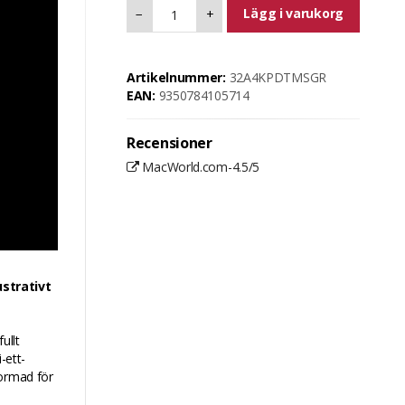
Lägg i varukorg
−
+
Artikelnummer:
32A4KPDTMSGR
EAN:
9350784105714
Recensioner
MacWorld.com-4.5/5
ustrativt
ullt
-ett-
formad för