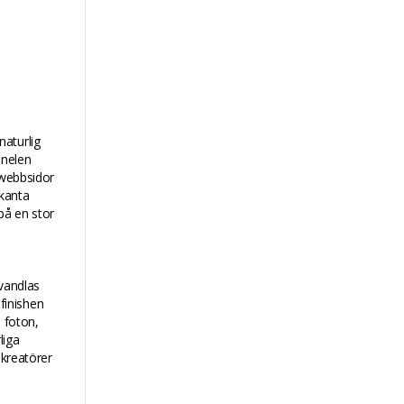
naturlig
anelen
 webbsidor
kanta
 på en stor
rvandlas
sfinishen
a foton,
liga
 kreatörer