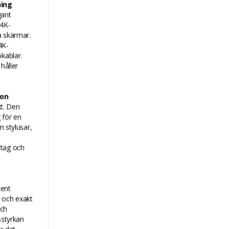
ning
gant
 4K-
a skärmar.
4K-
kablar.
håller
fon
kt. Den
 för en
m stylusar,
ttag och
cent
t och exakt
och
sstyrkan