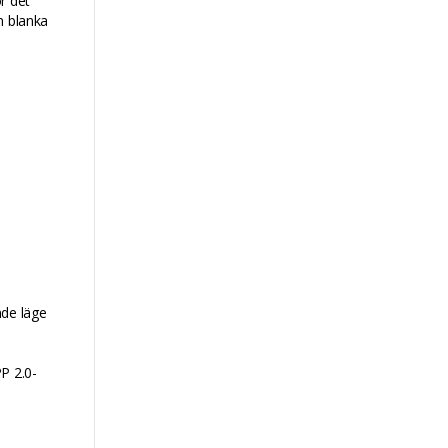
r det
n blanka
nde läge
P 2.0-