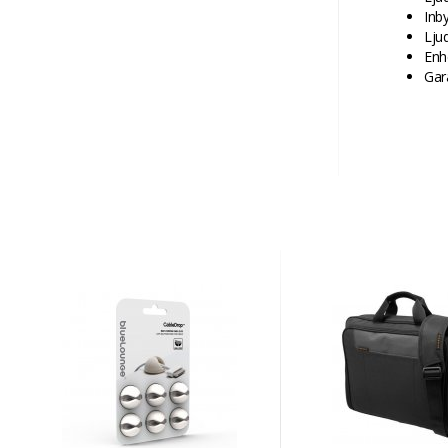
Inb
Lju
Enh
Gara