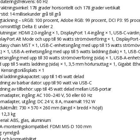
dateringsfrekvens: 60 Hz
raktningsvinkel: 178 grader horisontellt och 178 grader vertikalt
stid: 14 millisekunder grå till grå
gtäckning – sRGB: 100 procent, Adobe RGB: 99 procent, DCI P3: 95 proc
omsnittligt Delta E: under 2
lutningar: HDMI 2.0-ingång × 1, DisplayPort 1.4-ingång × 1, USB-C-värd
playPort Alt Mode och upp till 90 watts strömöverföring × 1, DisplayPort
 daisy chain MST × 1, USB-C-enhetsingång med upp till 15 watts strömöv
k) × 1, USB-A-enhetsingång med upp till 5 watts laddning (bak) × 1, USB-
etsingång med upp till 30 watts strömöverföring (sida) × 1, USB-A-enhe
 upp till 5 watts laddning (sida) × 1, 3,5 mm hörlursuttag × 1, Gigabit Eth
, Kensingtonlåsplats × 1
l laddningskapacitet: upp till 145 watt delad
dning av bärbar dator: upp till 90 watt via USB-C
dning av tillbehör: upp till 45 watt delad mellan USB-portar
ömadapter, ingång: AC 100–240 V, 50 eller 60 Hz
ömadapter, utgång: DC 24 V, 8 A, maximalt 192 W
duktmått: 730 × 570 × 260 mm (längd × bredd × höjd)
: 12,3 kg
erial: ABS, glas, aluminium
A-monteringskompatibel: FDMI MIS-D 100 mm
g: rymdgrå
d och kompatibilitet