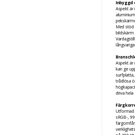
Inbyggd 
Aspekt är 
aluminiumr
pekskärmen
Med stöd f
bildskärm 
Vardagstil
långvariga
Branschl
Aspekt är 
kan ge upp
surfplatta
trådlösa ö
högkapacit
driva hela
Färgkorr
Utformad 
sRGB-, 99 
färgomfång
verklighet