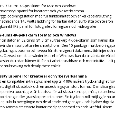
uitiv 32-tums 4K-pekskärm för Mac och Windows
cisionsstyluspanel för kreatörer och yrkesverksamma
yggd dockningsstation med full funktionalitet och enkel kabelanslutning
nschledande 145 watts laddning för bärbar dator, surfplatta och telefon
gkorrekt IPS-panel för fotografer, formgivare och videografer
 32-tums 4K-pekskärm för Mac och Windows
 din dator en 32-tums (81,3 cm) ultraskarp 4K-pekskärm som känns lika 
nvända en surfplatta eller smartphone. Den 10-punktiga multiberöringsp
trycka, nypa, zooma och svepa för att navigera i dokument, tidslinjer och
et. Oavsett om du använder Mac eller Windows kan du använda de välbe
gester du redan känner till för att arbeta snabbare och mer intuitivt – allt
r multitasking och detaljarbete enkelt.
nsstyluspanel för kreatörer och yrkesverksamma
en kompatibel aktiv stylus med upp till 4 096 nivåers tryckkänslighet fö
l ett digitalt skissblock och en anteckningsyta i stort format. Den släta gla
sponsiva touchlagret är idealiska för att skissa koncept, måla, retuscher
p ritningar eller granska presentationer. Fin tryckkontroll möjliggör natur
er, subtila övergångar och detaljerade redigeringar – och hjälper digitala
verksamma att ersätta buntar med papper med en enda kraftfull skärm.