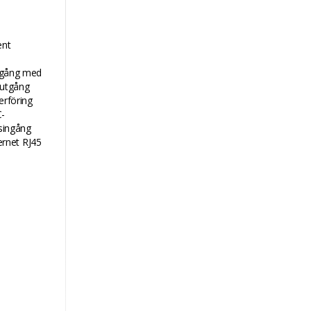
ent
ingång med
-utgång
erföring
C-
tsingång
ernet RJ45