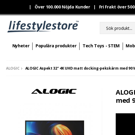
|
Över 100.000 Nöjda Kunder | Fri Frakt över 50
Nyheter
Populära produkter
Tech Toys - STEM
Mobi
ALOGIC
ALOGIC Aspekt 32" 4K UHD matt docking-pekskärm med 90 W 
ALOGI
med 9