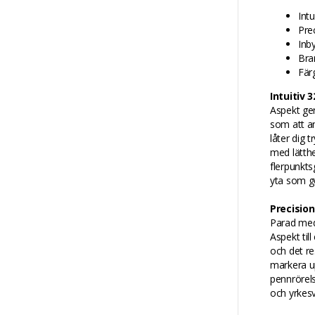
Int
Pre
Inb
Bra
Fär
Intuitiv
Aspekt ger
som att a
låter dig 
med lätth
flerpunkts
yta som gö
Precisio
Parad med 
Aspekt til
och det re
markera up
pennrörels
och yrkes