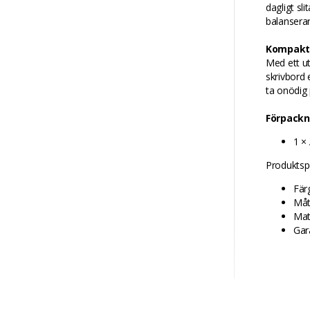
dagligt sl
balanserar
Kompakt 
Med ett ut
skrivbord 
ta onödig 
Förpackn
1 × 
Produktspe
Färg
Måt
Mat
Gara