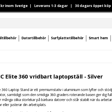
0 kr inom Sverige | Leverans 1-3 dagar | 30 dagars öppet kö
ltillbehör
Datortillbehör
Surfplattetillbehör
Smart hem
 Elite 360 vridbart laptopställ - Silver
te 360 Laptop Stand är ett premiumstativ i aluminium som lyfter och stödj
tor, samtidigt som den smidiga 360-graders roterande basen ger dig full fl
 många olika storlekar på bärbara datorer och står stabilt när du arbetar
 eller justerar din arbetsplats.