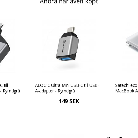
Andra har även köpt
 till
ALOGIC Ultra Mini USB-C till USB-
Satechi eco 
 - Rymdgrå
A-adapter - Rymdgrå
MacBook Ai
149 SEK