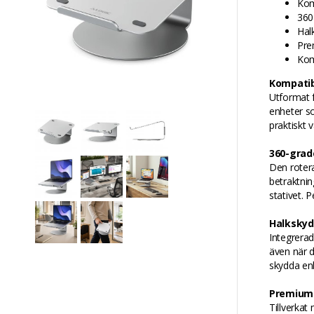
Kom
360
Hal
Pre
Kom
Kompatibe
Utformat f
enheter s
praktiskt 
360-grad
Den rotera
betraktnin
stativet. 
Halkskydd
Integrerad
även när du
skydda enh
Premiumk
Tillverka