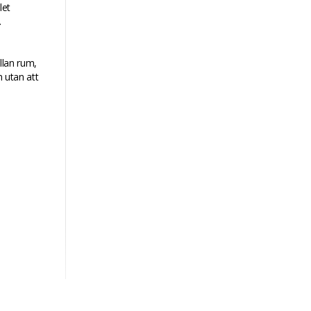
let
.
llan rum,
n utan att