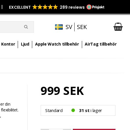
p
|
SV
SEK
Kontor
Ljud
Apple Watch tillbehör
AirTag tillbehör
999 SEK
er din
exibilitet.
Standard
31 st
i lager
,