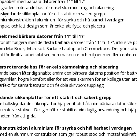
patibelt med bärbara datorer från 11" till 17"
-graders roterande bas för enkel skärmdelning och placering
kskyddande silikonplattor för ett stabilt och säkert grepp
miumkonstruktion i aluminium för styrka och hållbarhet i vardagen
pakt och lätt design som är enkel att flytta och placera
lt med bärbara datorer från 11" till 17"
ör att fungera med de flesta bärbara datorer från 11" till 17", inklusive p
om MacBook, Microsoft Surface Laptop och Chromebook. Det gör stativet
val för flexibla arbetsplatser, hemmakontor och miljöer med flera enheter
ers roterande bas för enkel skärmdelning och placering
nde basen låter dig snabbt ändra den bärbara datorns position för bättr
gsvinklar, högre komfort eller för att visa skärmen för en kollega utan att 
Perfekt för samarbetsytor och flexibla skrivbordsupplägg.
ande silikonplattor för ett stabilt och säkert grepp
e halkskyddande silikonplattor hjälper till att hålla din bärbara dator säker
 roterar stativet. Det ger bättre stabilitet vid daglig användning och hjälper
eten från att glida.
onstruktion i aluminium för styrka och hållbarhet i vardagen
t med en aluminiumkonstruktion som ger robust stöd och motståndskraf