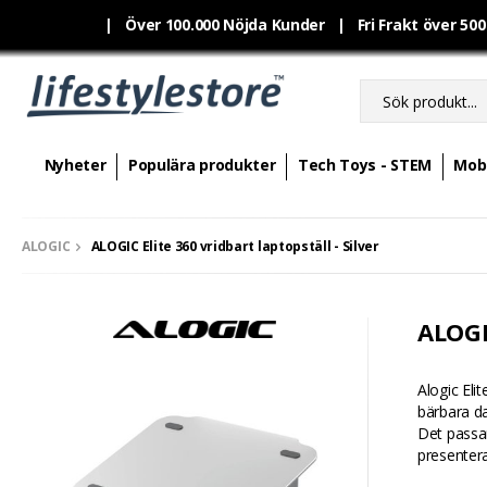
|
Över 100.000 Nöjda Kunder | Fri Frakt över 50
Nyheter
Populära produkter
Tech Toys - STEM
Mobi
ALOGIC
ALOGIC Elite 360 vridbart laptopställ - Silver
ALOGIC
Alogic Eli
bärbara da
Det passar
presenterar