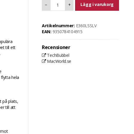
Lägg i varukorg
−
+
Artikelnummer:
E360LSSLV
EAN:
9350784104915
opulära
Recensioner
 till ett
.
TechBubbel
MacWorld.se
e
flytta hela
t på plats,
 till att
t mot