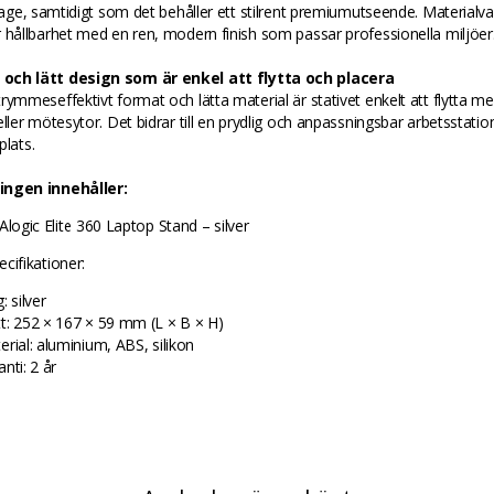
itage, samtidigt som det behåller ett stilrent premiumutseende. Materialva
 hållbarhet med en ren, modern finish som passar professionella miljöer
och lätt design som är enkel att flytta och placera
rymmeseffektivt format och lätta material är stativet enkelt att flytta me
eller mötesytor. Det bidrar till en prydlig och anpassningsbar arbetsstatio
plats.
ingen innehåller:
Alogic Elite 360 Laptop Stand – silver
cifikationer:
: silver
t: 252 × 167 × 59 mm (L × B × H)
erial: aluminium, ABS, silikon
nti: 2 år