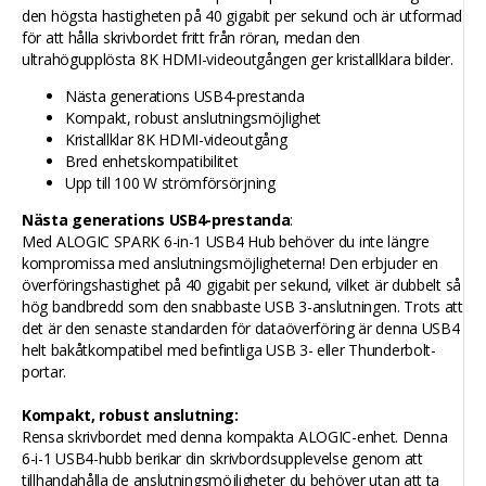
den högsta hastigheten på 40 gigabit per sekund och är utformad
för att hålla skrivbordet fritt från röran, medan den
ultrahögupplösta 8K HDMI-videoutgången ger kristallklara bilder.
Nästa generations USB4-prestanda
Kompakt, robust anslutningsmöjlighet
Kristallklar 8K HDMI-videoutgång
Bred enhetskompatibilitet
Upp till 100 W strömförsörjning
Nästa generations USB4-prestanda
:
Med ALOGIC SPARK 6-in-1 USB4 Hub behöver du inte längre
kompromissa med anslutningsmöjligheterna! Den erbjuder en
överföringshastighet på 40 gigabit per sekund, vilket är dubbelt så
hög bandbredd som den snabbaste USB 3-anslutningen. Trots att
det är den senaste standarden för dataöverföring är denna USB4
helt bakåtkompatibel med befintliga USB 3- eller Thunderbolt-
portar.
Kompakt, robust anslutning:
Rensa skrivbordet med denna kompakta ALOGIC-enhet. Denna
6-i-1 USB4-hubb berikar din skrivbordsupplevelse genom att
tillhandahålla de anslutningsmöjligheter du behöver utan att ta