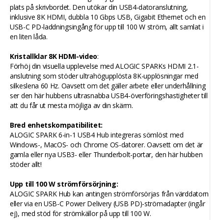
plats på skrivbordet. Den utökar din USB4-datoranslutning,
inklusive 8K HDMI, dubbla 10 Gbps USB, Gigabit Ethernet och en
USB-C PD-laddningsingång för upp till 100 W ström, allt samlat i
en liten låda.
Kristallklar 8K HDMI-video
:
Förhöj din visuella upplevelse med ALOGIC SPARKs HDMI 2.1-
anslutning som stöder ultrahögupplösta 8K-upplösningar med
silkeslena 60 Hz. Oavsett om det gäller arbete eller underhållning
ser den här hubbens ultrasnabba USB4-överföringshastigheter till
att du får ut mesta möjliga av din skärm.
Bred enhetskompatibilitet:
ALOGIC SPARK 6-in-1 USB4 Hub integreras sömlöst med
Windows-, MacOS- och Chrome OS-datorer. Oavsett om det är
gamla eller nya USB3- eller Thunderbolt-portar, den här hubben
stöder allt!
Upp till 100 W strömförsörjning:
ALOGIC SPARK Hub kan antingen strömförsörjas från värddatorn
eller via en USB-C Power Delivery (USB PD)-strömadapter (ingår
ej), med stöd för strömkällor på upp till 100 W.