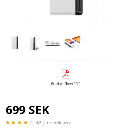
Product Sheet PDF
699 SEK
4
/5 (
1
recensioner)