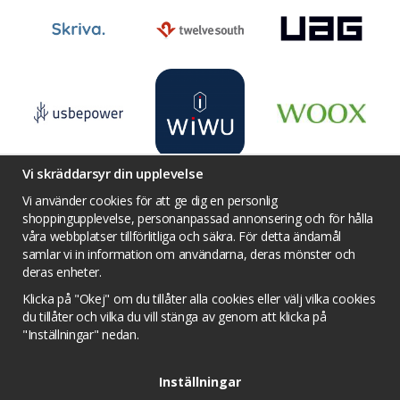
Vi skräddarsyr din upplevelse
Vi använder cookies för att ge dig en personlig
shoppingupplevelse, personanpassad annonsering och för hålla
våra webbplatser tillförlitliga och säkra. För detta ändamål
Villkor
Kontakta oss
Facebook
samlar vi in information om användarna, deras mönster och
Twitter
YouTube
Pinterest
Instagram
deras enheter.
Prisjakt
Integritets sekretesspolicy
Klicka på "Okej" om du tillåter alla cookies eller välj vilka cookies
Tävlingsvillkor
Om cookies
du tillåter och vilka du vill stänga av genom att klicka på
"Inställningar" nedan.
Cookie inställningar
Inställningar