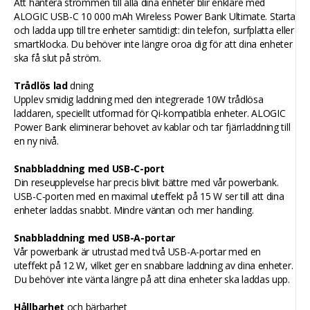
Att hantera strömmen till alla dina enheter blir enklare med
ALOGIC USB-C 10 000 mAh Wireless Power Bank Ultimate. Starta
och ladda upp till tre enheter samtidigt: din telefon, surfplatta eller
smartklocka. Du behöver inte längre oroa dig för att dina enheter
ska få slut på ström.
Trådlös lad
dning
Upplev smidig laddning med den integrerade 10W trådlösa
laddaren, speciellt utformad för Qi-kompatibla enheter. ALOGIC
Power Bank eliminerar behovet av kablar och tar fjärrladdning till
en ny nivå.
Snabbladdning med USB-C-port
Din reseupplevelse har precis blivit bättre med vår powerbank.
USB-C-porten med en maximal uteffekt på 15 W ser till att dina
enheter laddas snabbt. Mindre väntan och mer handling.
Snabbladdning med USB-A-portar
Vår powerbank är utrustad med två USB-A-portar med en
uteffekt på 12 W, vilket ger en snabbare laddning av dina enheter.
Du behöver inte vänta längre på att dina enheter ska laddas upp.
Hållbarhet
och bärbarhet