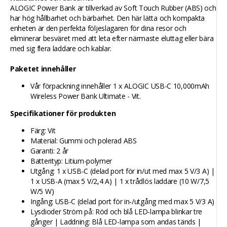
ALOGIC Power Bank är tillverkad av Soft Touch Rubber (ABS) och
har hög hållbarhet och bärbarhet. Den här lätta och kompakta
enheten är den perfekta följeslagaren för dina resor och
eliminerar besväret med att leta efter närmaste eluttag eller bära
med sig flera laddare och kablar.
Paketet innehåller
Vår förpackning innehåller 1 x ALOGIC USB-C 10,000mAh
Wireless Power Bank Ultimate - Vit.
Specifikationer för produkten
Färg: Vit
Material: Gummi och polerad ABS
Garanti: 2 år
Batterityp: Litium-polymer
Utgång: 1 x USB-C (delad port för in/ut med max 5 V/3 A) |
1 x USB-A (max 5 V/2,4 A) | 1 x trådlös laddare (10 W/7,5
W/5 W)
Ingång: USB-C (delad port för in-/utgång med max 5 V/3 A)
Lysdioder Ström på: Röd och blå LED-lampa blinkar tre
gånger | Laddning: Blå LED-lampa som andas tänds |