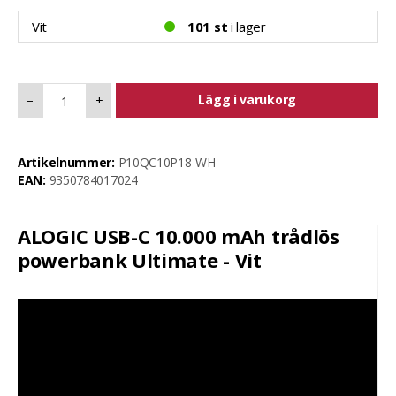
Vit
101 st
i lager
Lägg i varukorg
−
+
Artikelnummer:
P10QC10P18-WH
EAN:
9350784017024
ALOGIC USB-C 10.000 mAh trådlös
powerbank Ultimate - Vit