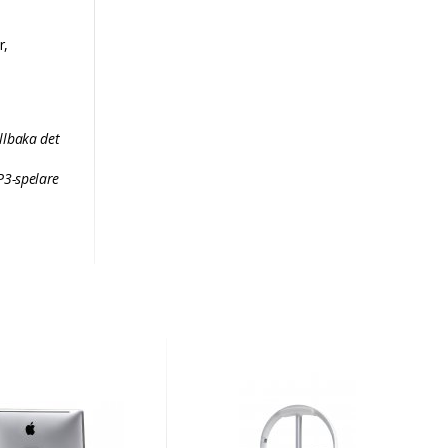
r,
llbaka det
P3-spelare