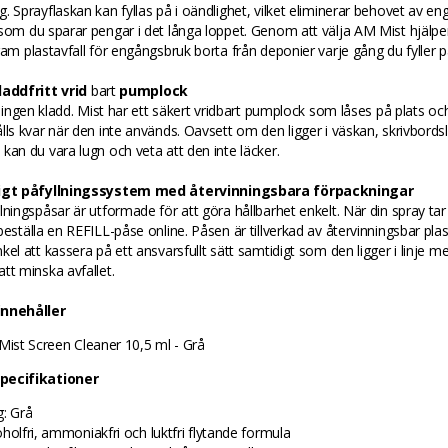
. Sprayflaskan kan fyllas på i oändlighet, vilket eliminerar behovet av en
som du sparar pengar i det långa loppet. Genom att välja AM Mist hjälper d
ram plastavfall för engångsbruk borta från deponier varje gång du fyller p
laddfritt vrid
bart
pumplock
, ingen kladd. Mist har ett säkert vridbart pumplock som låses på plats och s
lls kvar när den inte används. Oavsett om den ligger i väskan, skrivbordsl
kan du vara lugn och veta att den inte läcker.
ligt påfyllningssystem med återvinningsbara förpackningar
lningspåsar är utformade för att göra hållbarhet enkelt. När din spray tar
beställa en REFILL-påse online. Påsen är tillverkad av återvinningsbar plast
kel att kassera på ett ansvarsfullt sätt samtidigt som den ligger i linje me
tt minska avfallet.
innehåller
 Mist Screen Cleaner 10,5 ml - Grå
pecifikationer
g: Grå
oholfri, ammoniakfri och luktfri flytande formula