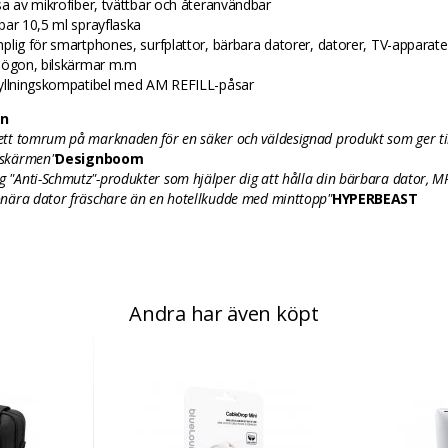
sa av mikrofiber, tvättbar och återanvändbar
bar 10,5 ml sprayflaska
plig för smartphones, surfplattor, bärbara datorer, datorer, TV-apparate
sögon, bilskärmar m.m
yllningskompatibel med AM REFILL-påsar
n
 ett tomrum på marknaden för en säker och väldesignad produkt som ger ti
 skärmen"
Designboom
g "Anti-Schmutz"-produkter som hjälper dig att hålla din bärbara dator, M
ionära dator fräschare än en hotellkudde med minttopp"
HYPERBEAST
Andra har även köpt