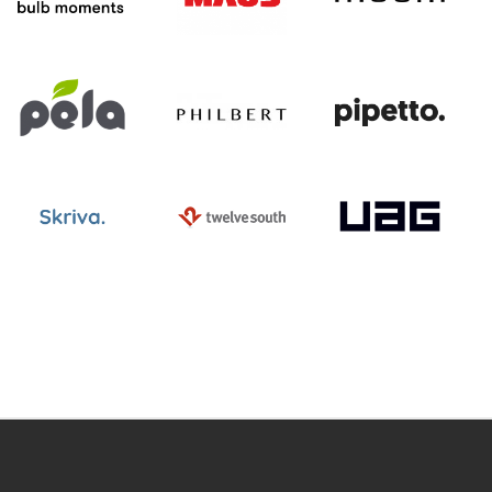
ntegritets sekretesspolicy
Tävlingsvillkor