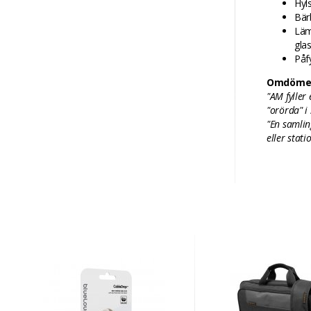
Hyl
Bär
Läm
gla
Påf
Omdöme
"AM fyller
"orörda" i
"En samlin
eller stat