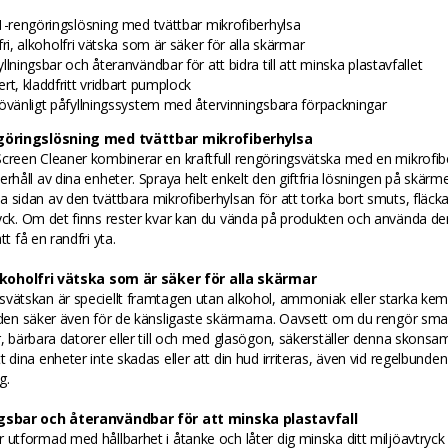
-1-rengöringslösning med tvättbar mikrofiberhylsa
fri, alkoholfri vätska som är säker för alla skärmar
llningsbar och återanvändbar för att bidra till att minska plastavfallet
rt, kladdfritt vridbart pumplock
jövänligt påfyllningssystem med återvinningsbara förpackningar
ngöringslösning med tvättbar mikrofiberhylsa
creen Cleaner kombinerar en kraftfull rengöringsvätska med en mikrofib
erhåll av dina enheter. Spraya helt enkelt den giftfria lösningen på skär
 sidan av den tvättbara mikrofiberhylsan för att torka bort smuts, fläck
yck. Om det finns rester kvar kan du vända på produkten och använda de
tt få en randfri yta.
alkoholfri vätska som är säker för alla skärmar
vätskan är speciellt framtagen utan alkohol, ammoniak eller starka kemi
r den säker även för de känsligaste skärmarna. Oavsett om du rengör sm
r, bärbara datorer eller till och med glasögon, säkerställer denna skons
t dina enheter inte skadas eller att din hud irriteras, även vid regelbunden
g.
ngsbar och återanvändbar för att minska plastavfall
 utformad med hållbarhet i åtanke och låter dig minska ditt miljöavtryck 