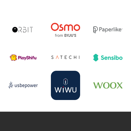
r
YouTube
Pinterest
Instagram
Prisjakt
I