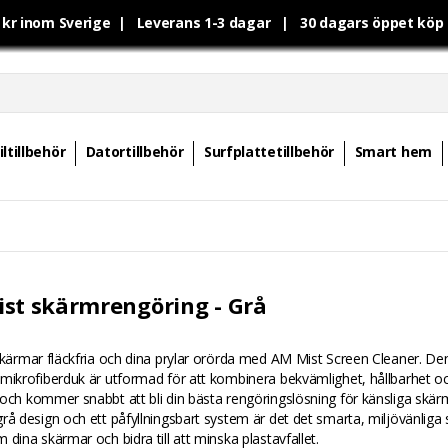
0 kr inom Sverige | Leverans 1-3 dagar | 30 dagars öppet kö
ltillbehör
Datortillbehör
Surfplattetillbehör
Smart hem
st skärmrengöring - Grå
skärmar fläckfria och dina prylar orörda med AM Mist Screen Cleaner. Den
mikrofiberduk är utformad för att kombinera bekvämlighet, hållbarhet oc
och kommer snabbt att bli din bästa rengöringslösning för känsliga skä
rå design och ett påfyllningsbart system är det det smarta, miljövänliga s
 dina skärmar och bidra till att minska plastavfallet.