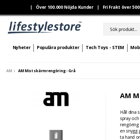
|
Över 100.000 Nöjda Kunder | Fri Frakt över 50
Nyheter
Populära produkter
Tech Toys - STEM
Mobi
AM
AM Mist skärmrengöring - Grå
AM Mi
Håll dina 
spray och 
rengöring 
en snygg g
ta hand om