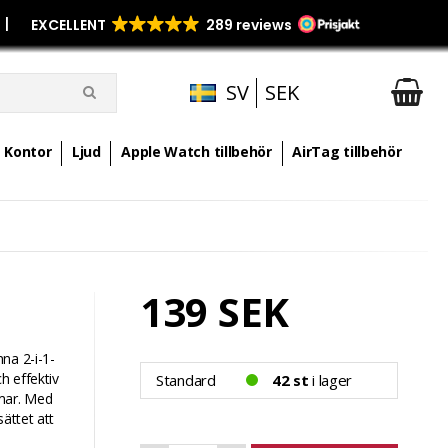
p
|
SV
SEK
Kontor
Ljud
Apple Watch tillbehör
AirTag tillbehör
139 SEK
na 2-i-1-
h effektiv
Standard
42 st
i lager
rmar. Med
ättet att