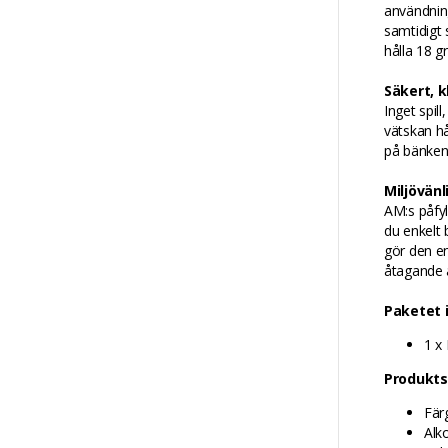
användning
samtidigt 
hålla 18 g
Säkert, k
Inget spill
vätskan hå
på bänken 
Miljövän
AM:s påfyl
du enkelt 
gör den en
åtagande a
Paketet 
1 x
Produkts
Fär
Alk