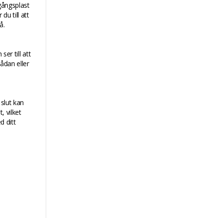
gångsplast
u till att
å.
er till att
ådan eller
 slut kan
, vilket
d ditt