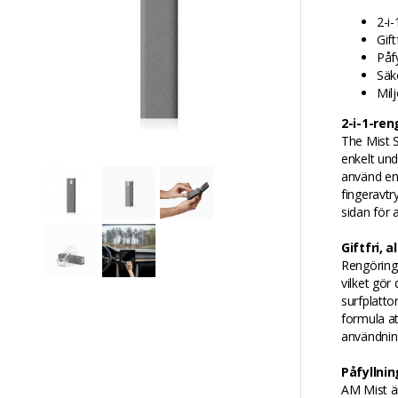
2-i
Gift
Påfy
Säke
Mil
2-i-1-re
The Mist S
enkelt und
använd ena
fingeravtr
sidan för a
Giftfri, 
Rengörings
vilket gö
surfplatto
formula at
användnin
Påfyllni
AM Mist är