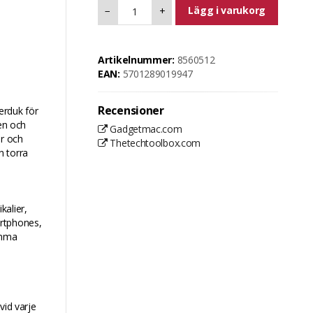
Lägg i varukorg
−
+
Artikelnummer:
8560512
EAN:
5701289019947
Recensioner
erduk för
men och
Gadgetmac.com
ar och
Thetechtoolbox.com
n torra
kalier,
artphones,
amma
vid varje