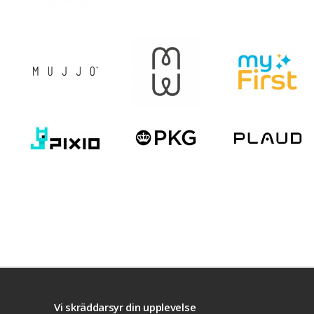
Villkor
Kontakta oss
Facebook
Twitte
Vi skräddarsyr din upplevelse