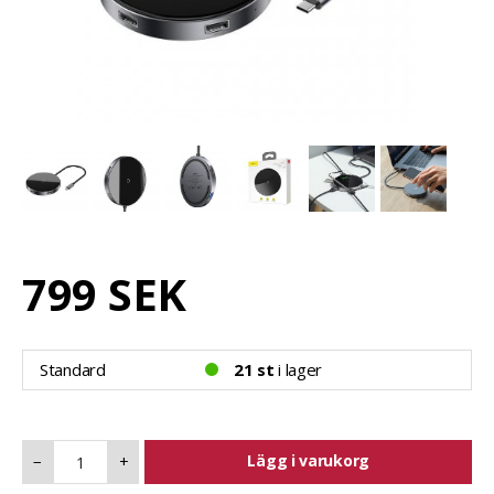
799 SEK
Standard
21 st
i lager
Lägg i varukorg
−
+