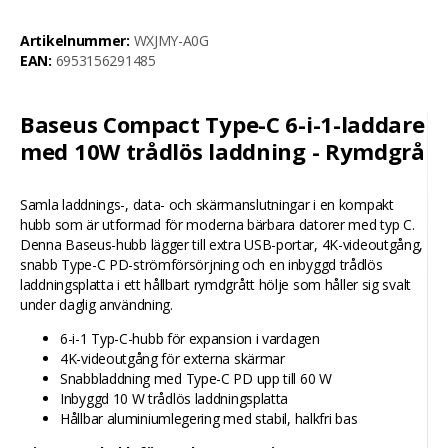
Artikelnummer:
WXJMY-A0G
EAN:
6953156291485
Baseus Compact Type-C 6-i-1-laddare
med 10W trådlös laddning - Rymdgrå
Samla laddnings-, data- och skärmanslutningar i en kompakt
hubb som är utformad för moderna bärbara datorer med typ C.
Denna Baseus-hubb lägger till extra USB-portar, 4K-videoutgång,
snabb Type-C PD-strömförsörjning och en inbyggd trådlös
laddningsplatta i ett hållbart rymdgrått hölje som håller sig svalt
under daglig användning.
6-i-1 Typ-C-hubb för expansion i vardagen
4K-videoutgång för externa skärmar
Snabbladdning med Type-C PD upp till 60 W
Inbyggd 10 W trådlös laddningsplatta
Hållbar aluminiumlegering med stabil, halkfri bas