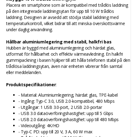
Placera en smartphone som är kompatibel med trådlös laddning
på den integrerade laddningsytan för upp till 10 W trådlös
laddning. Designen är avsedd att stödja stabil laddning med
temperaturkontroll, vilket bidrar till att minska överskottsvärme
under daglig användning.
Hållbar aluminiumlegering med stabil, halkfri bas
Hubben är byggd med aluminiumlegering och härdat glas,
utformat för hållbarhet och effektiv värmeavledning. En halkfri
gummipackning i basen hjälper till att hålla telefonen stabil på den
trådlösa laddningsytan, även när enheten vibrerar från samtal
eller meddelanden.
Produktspecifikationer
:
- Material: Aluminiumlegering, härdat glas, TPE-kabel
- Ingång: Typ-C 3.0, USB 2.0-kompatibel, 480 Mbps
- Utgångar: 1 USB 3.0-port, 2 USB 2.0-portar
- USB 3.0 dataöverföringshastighet: upp till 5 Gbps
- USB 2.0 dataöverföringshastighet: upp till 480 Mbps
- Videoutgång: 4K/HD
- Typ-C PD: upp till 20 V, 3 A, 60 W max