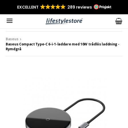
Baseus
Produkten har blivit tillagd i varukorgen
Baseus Compact Type-C 6-i-1-laddare med 10W trådlös laddning -
Rymdgrå