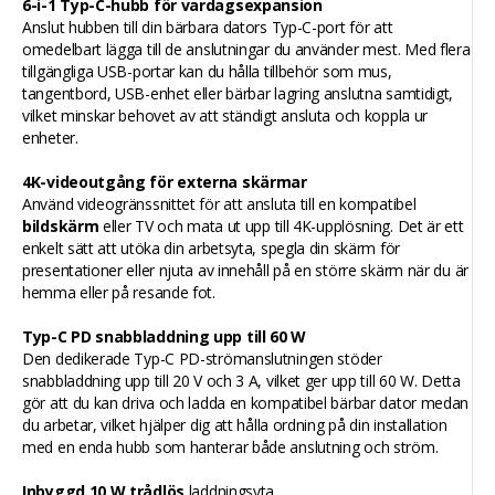
6-i-1 Typ-C-hubb för vardagsexpansion
Anslut hubben till din bärbara dators Typ-C-port för att
omedelbart lägga till de anslutningar du använder mest. Med flera
tillgängliga USB-portar kan du hålla tillbehör som mus,
tangentbord, USB-enhet eller bärbar lagring anslutna samtidigt,
vilket minskar behovet av att ständigt ansluta och koppla ur
enheter.
4K-videoutgång för externa skärmar
Använd videogränssnittet för att ansluta till en kompatibel
bildskärm
eller TV och mata ut upp till 4K-upplösning. Det är ett
enkelt sätt att utöka din arbetsyta, spegla din skärm för
presentationer eller njuta av innehåll på en större skärm när du är
hemma eller på resande fot.
Typ-C PD snabbladdning upp till 60 W
Den dedikerade Typ-C PD-strömanslutningen stöder
snabbladdning upp till 20 V och 3 A, vilket ger upp till 60 W. Detta
gör att du kan driva och ladda en kompatibel bärbar dator medan
du arbetar, vilket hjälper dig att hålla ordning på din installation
med en enda hubb som hanterar både anslutning och ström.
Inbyggd 10 W trådlös
laddningsyta