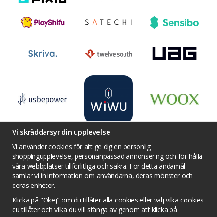
Vi skräddarsyr din upplevelse
Vi använder cookies för att ge dig en personlig
shoppingupplevelse, personanpassad annonsering och för hålla
våra webbplatser tillförlitliga och säkra. För detta ändamål
Villkor
Kontakta oss
Facebook
samlar vi in information om användarna, deras mönster och
Twitter
YouTube
Pinterest
Instagram
deras enheter.
Prisjakt
Integritets sekretesspolicy
Klicka på "Okej" om du tillåter alla cookies eller välj vilka cookies
Tävlingsvillkor
Om cookies
du tillåter och vilka du vill stänga av genom att klicka på