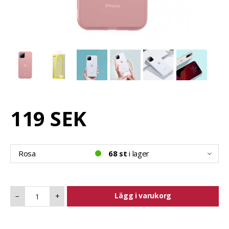
119 SEK
Rosa
68 st
i lager
Lägg i varukorg
−
+