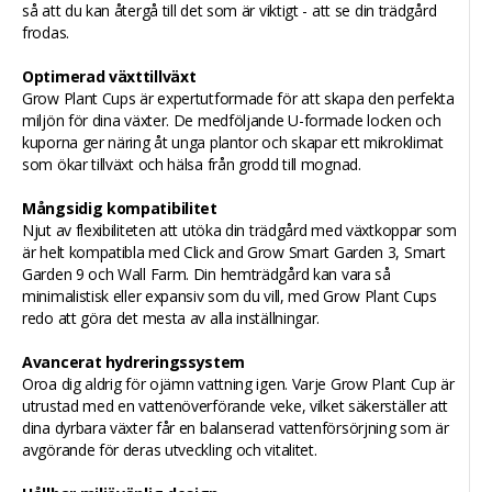
så att du kan återgå till det som är viktigt - att se din trädgård
frodas.
Optimerad växttillväxt
Grow Plant Cups är expertutformade för att skapa den perfekta
miljön för dina växter. De medföljande U-formade locken och
kuporna ger näring åt unga plantor och skapar ett mikroklimat
som ökar tillväxt och hälsa från grodd till mognad.
Mångsidig kompatibilitet
Njut av flexibiliteten att utöka din trädgård med växtkoppar som
är helt kompatibla med Click and Grow Smart Garden 3, Smart
Garden 9 och Wall Farm. Din hemträdgård kan vara så
minimalistisk eller expansiv som du vill, med Grow Plant Cups
redo att göra det mesta av alla inställningar.
Avancerat hydreringssystem
Oroa dig aldrig för ojämn vattning igen. Varje Grow Plant Cup är
utrustad med en vattenöverförande veke, vilket säkerställer att
dina dyrbara växter får en balanserad vattenförsörjning som är
avgörande för deras utveckling och vitalitet.