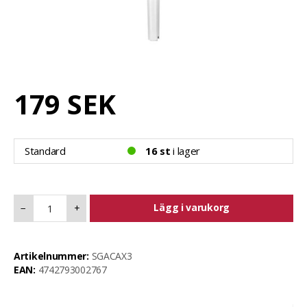
179 SEK
Standard
16 st
i lager
Lägg i varukorg
−
+
Artikelnummer:
SGACAX3
EAN:
4742793002767