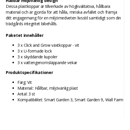
Hållbar miljövänlig design
Dessa plastkoppar är tillverkade av högkvalitativa, hållbara
material och är gjorda för att hålla, minska avfallet och främja
ditt engagemang för en miljömedveten livsstil samtidigt som din
trädgårds integritet bibehålls.
Paketet innehåller
3 x Click and Grow växtkoppar - vit
3 x U-formade lock
3 x skyddande kupoler
3 x vattengenomsläppande vekar
Produktspecifikationer
Färg: Vit
Material:: Hållbar, miljövänlig plast
Antal: 3 st
Kompatibilitet: Smart Garden 3, Smart Garden 9, Wall Farm