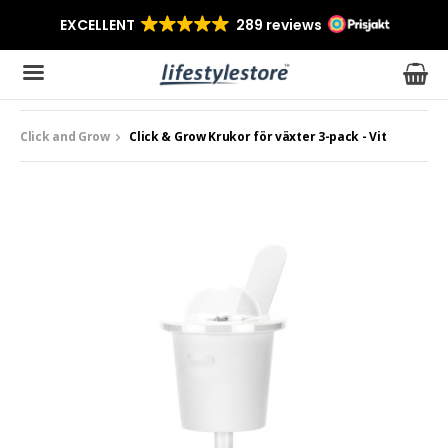
Click and Grow
Click & Grow Krukor för växter 3-pack - Vit
Produkten har blivit tillagd i varukorgen