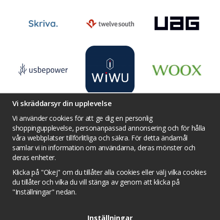
Vi skräddarsyr din upplevelse
Vi använder cookies för att ge dig en personlig
shoppingupplevelse, personanpassad annonsering och för hålla
våra webbplatser tillförlitliga och säkra. För detta ändamål
Villkor
Kontakta oss
Facebook
samlar vi in information om användarna, deras mönster och
Twitter
YouTube
Pinterest
Instagram
deras enheter.
Prisjakt
Integritets sekretesspolicy
Klicka på "Okej" om du tillåter alla cookies eller välj vilka cookies
Tävlingsvillkor
Om cookies
du tillåter och vilka du vill stänga av genom att klicka på
"Inställningar" nedan.
Cookie inställningar
Inställningar