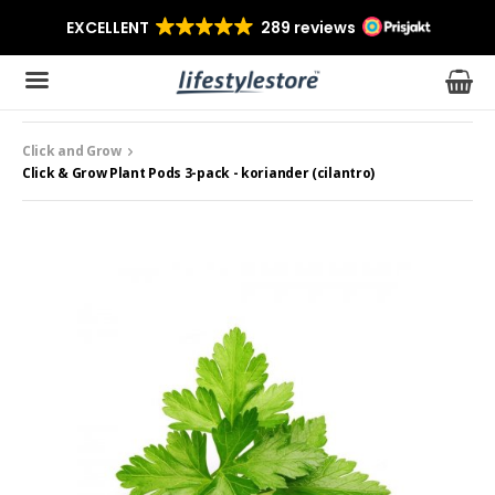
Click and Grow
Produkten har blivit tillagd i varukorgen
Click & Grow Plant Pods 3-pack - koriander (cilantro)