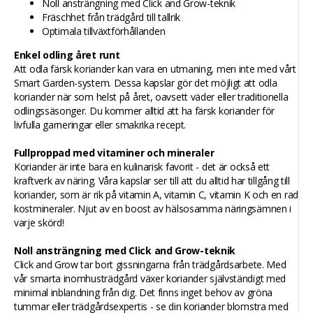
Noll ansträngning med Click and Grow-teknik
Fräschhet från trädgård till tallrik
Optimala tillväxtförhållanden
Enkel odling året runt
Att odla färsk koriander kan vara en utmaning, men inte med vårt
Smart Garden-system. Dessa kapslar gör det möjligt att odla
koriander när som helst på året, oavsett väder eller traditionella
odlingssäsonger. Du kommer alltid att ha färsk koriander för
livfulla garneringar eller smakrika recept.
Fullproppad med vitaminer och mineraler
Koriander är inte bara en kulinarisk favorit - det är också ett
kraftverk av näring. Våra kapslar ser till att du alltid har tillgång till
koriander, som är rik på vitamin A, vitamin C, vitamin K och en rad
kostmineraler. Njut av en boost av hälsosamma näringsämnen i
varje skörd!
Noll ansträngning med Click and Grow-teknik
Click and Grow tar bort gissningarna från trädgårdsarbete. Med
vår smarta inomhusträdgård växer koriander självständigt med
minimal inblandning från dig. Det finns inget behov av gröna
tummar eller trädgårdsexpertis - se din koriander blomstra med