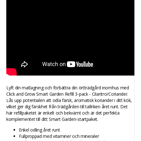
Lyft din matlagning och förbättra din örtträdgård inomhus med
Click and Grow Smart Garden Refill 3-pack - Cilantro/Coriander.
Lås upp potentialen att odla färsk, aromatisk koriander i ditt kök,
vilket ger dig färskhet från trädgården till tallriken året runt. Det
här refillpaketet är enkelt och bekvämt och är det perfekta
komplementet till ditt Smart Garden-startpaket.
Enkel odling året runt
Fullproppad med vitaminer och mineraler