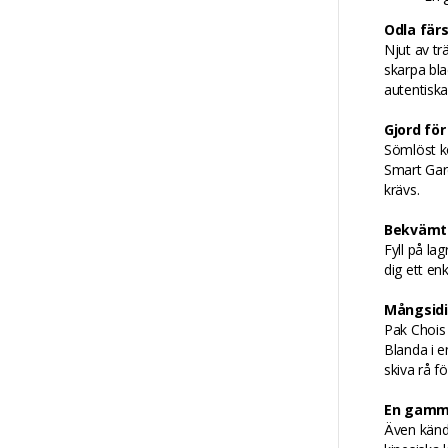
Odla fär
Njut av tr
skarpa bla
autentiska
Gjord för
Sömlöst ko
Smart Gard
krävs.
Bekvämt 
Fyll på la
dig ett en
Mångsidig
Pak Chois 
Blanda i e
skiva rå f
En gamma
Även känd 