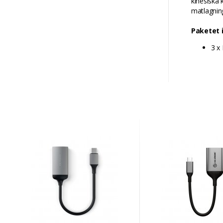
kinesiska 
matlagnin
Paketet 
3 x