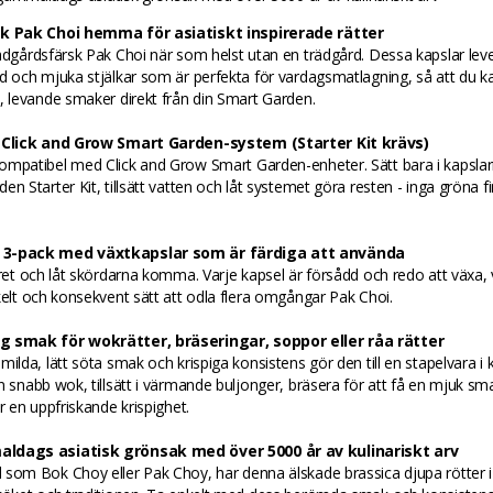
sk Pak Choi hemma för asiatiskt inspirerade rätter
ädgårdsfärsk Pak Choi när som helst utan en trädgård. Dessa kapslar lev
d och mjuka stjälkar som är perfekta för vardagsmatlagning, så att du k
, levande smaker direkt från din Smart Garden.
 Click and Grow Smart Garden-system (Starter Kit krävs)
mpatibel med Click and Grow Smart Garden-enheter. Sätt bara i kapslarn
en Starter Kit, tillsätt vatten och låt systemet göra resten - inga gröna f
3-pack med växtkapslar som är färdiga att använda
gret och låt skördarna komma. Varje kapsel är försådd och redo att växa, v
kelt och konsekvent sätt att odla flera omgångar Pak Choi.
 smak för wokrätter, bräseringar, soppor eller råa rätter
milda, lätt söta smak och krispiga konsistens gör den till en stapelvara i 
n snabb wok, tillsätt i värmande buljonger, bräsera för att få en mjuk sma
ör en uppfriskande krispighet.
ldags asiatisk grönsak med över 5000 år av kulinariskt arv
som Bok Choy eller Pak Choy, har denna älskade brassica djupa rötter i