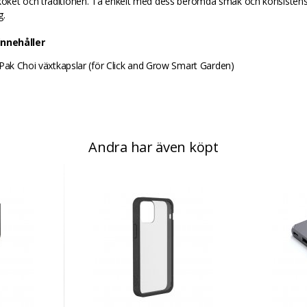
köket och traditionen. Ta enkelt med dess berömda smak och konsistens 
g.
innehåller
 Pak Choi växtkapslar (för Click and Grow Smart Garden)
Andra har även köpt