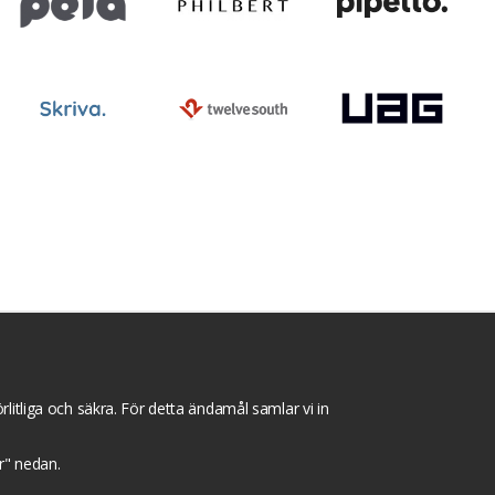
ntegritets sekretesspolicy
Tävlingsvillkor
litliga och säkra. För detta ändamål samlar vi in
gar" nedan.