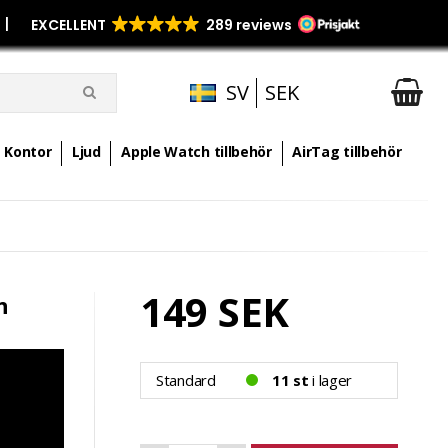
p
|
SV
SEK
Kontor
Ljud
Apple Watch tillbehör
AirTag tillbehör
149 SEK
n
Standard
11 st
i lager