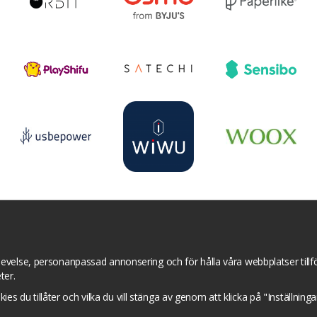
r
YouTube
Pinterest
Instagram
Prisjakt
I
Om cookies
Cookie inställningar
evelse, personanpassad annonsering och för hålla våra webbplatser tillför
ter.
okies du tillåter och vilka du vill stänga av genom att klicka på "Inställnin