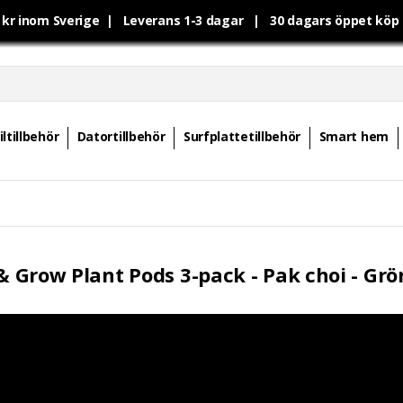
0 kr inom Sverige | Leverans 1-3 dagar | 30 dagars öppet kö
ltillbehör
Datortillbehör
Surfplattetillbehör
Smart hem
 & Grow Plant Pods 3-pack - Pak choi - Grö