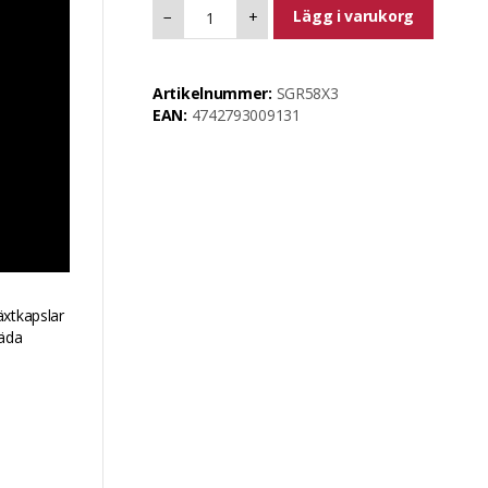
Lägg i varukorg
−
+
Artikelnummer:
SGR58X3
EAN:
4742793009131
äxtkapslar
päda