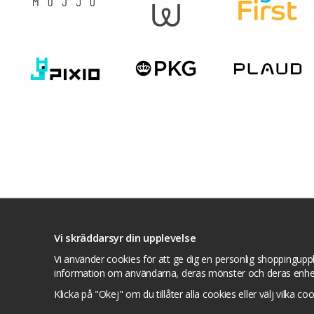
Villkor
Kontakta oss
Facebook
Twitte
Vi skräddarsyr din upplevelse
Vi använder cookies för att ge dig en personlig shoppinguppl
information om användarna, deras mönster och deras enhe
Klicka på "Okej" om du tillåter alla cookies eller välj vilka co