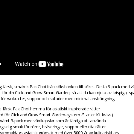
 färsk, smakrik Pak Choi från köksbänken till köket. Detta 3-pack med v
kat för din Click and Grow Smart Garden, så att du kan njuta av krispiga, s
 för wokrätter, soppor och sallader med minimal ansträngning.
a färsk Pak Choi hemma för asiatiskt inspirerade rätter
rd för Click and Grow Smart Garden-system (Starter Kit krävs)
vämt 3-pack med växtkapslar som är färdiga att använda
gsidig smak för röror, bräseringar, soppor eller råa rätter
gammaldags asiatisk grönsak med över 5000 år av kulinariskt arv