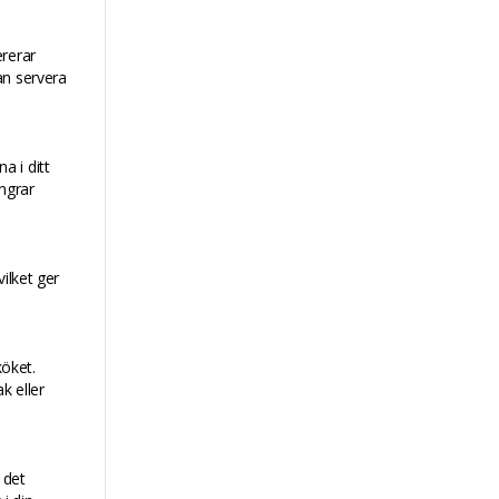
ererar
an servera
a i ditt
ingrar
ilket ger
köket.
k eller
 det