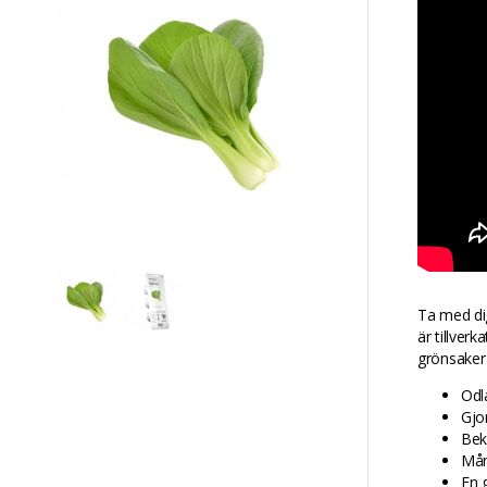
Ta med dig
är tillver
grönsaker
Odl
Gjo
Bek
Mån
En 