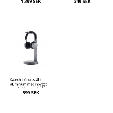
1 399 SEK
349 SEK
Satechi hörlursställ i
aluminium med inbyggd
USB-hubb - Rymdgrå
599 SEK