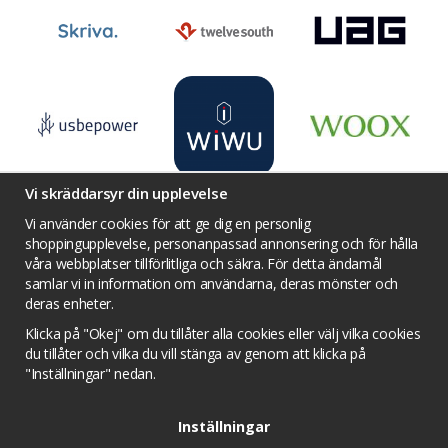
Vi skräddarsyr din upplevelse
Vi använder cookies för att ge dig en personlig
shoppingupplevelse, personanpassad annonsering och för hålla
våra webbplatser tillförlitliga och säkra. För detta ändamål
Villkor
Kontakta oss
Facebook
samlar vi in information om användarna, deras mönster och
Twitter
YouTube
Pinterest
Instagram
deras enheter.
Prisjakt
Integritets sekretesspolicy
Klicka på "Okej" om du tillåter alla cookies eller välj vilka cookies
Tävlingsvillkor
Om cookies
du tillåter och vilka du vill stänga av genom att klicka på
"Inställningar" nedan.
Cookie inställningar
Inställningar