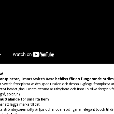
a!
rontplattan,
Smart Switch Base
behövs för en fungerande ström
t Switch frontplatta är designad i Italien och denna 1-gångs frontplatta är 
ativt härdat glas. Frontplattorna är utbytbara och finns i 5 olika färger 5 fä
 grå, solbrun).
gnuttalande för smarta hem
r att lägga märke till det.
 strömbrytaren iotty är ljus och modern och ger en elegant touch till di