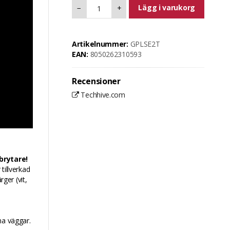
Lägg i varukorg
−
+
Artikelnummer:
GPLSE2T
EAN:
8050262310593
Recensioner
Techhive.com
brytare!
tillverkad
rger (vit,
na väggar.