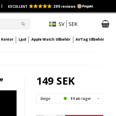
p
|
SV
SEK
Kontor
Ljud
Apple Watch tillbehör
AirTag tillbehör
149 SEK
ge
Beige
11 st
i lager