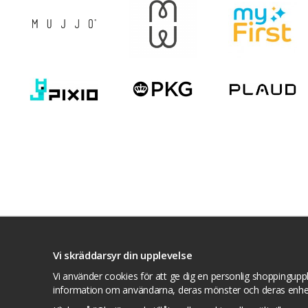
Villkor
Kontakta oss
Facebook
Twitte
Vi skräddarsyr din upplevelse
Vi använder cookies för att ge dig en personlig shoppinguppl
information om användarna, deras mönster och deras enhe