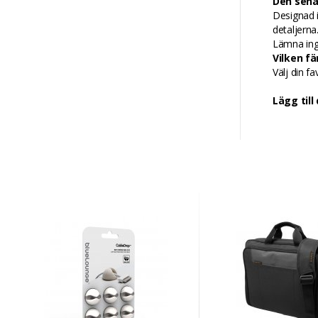
Den sena
Designad i
detaljerna
Lämna ing
Vilken fä
Välj din fa
Lägg till