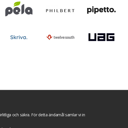
ntegritets sekretesspolicy
Tävlingsvillkor
litliga och säkra. För detta ändamål samlar vi in