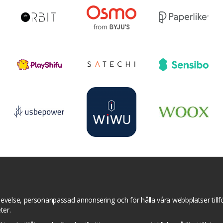
r
YouTube
Pinterest
Instagram
Prisjakt
I
Om cookies
Cookie inställningar
evelse, personanpassad annonsering och för hålla våra webbplatser tillför
ter.