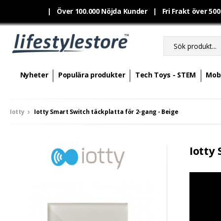
|
Över 100.000 Nöjda Kunder | Fri Frakt över 50
Nyheter
Populära produkter
Tech Toys - STEM
Mobi
Iotty
Iotty Smart Switch täckplatta för 2-gang - Beige
Iotty