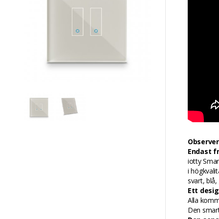
Observer
Endast f
iotty Smar
i högkvalit
svart, blå,
Ett desi
Alla komme
Den smarta