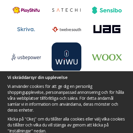
Vi skräddarsyr din upplevelse
Vi använder cookies för att ge dig en personlig
shoppingupplevelse, personanpassad annonsering och för hålla
våra webbplatser tillförlitliga och säkra. För detta ändamål
Villkor
Kontakta oss
Facebook
samlar vi in information om användarna, deras mönster och
Twitter
YouTube
Pinterest
Instagram
deras enheter.
Prisjakt
Integritets sekretesspolicy
Klicka på "Okej" om du tillåter alla cookies eller välj vilka cookies
Tävlingsvillkor
Om cookies
du tillåter och vilka du vill stänga av genom att klicka på
"Inställningar" nedan.
Cookie inställningar