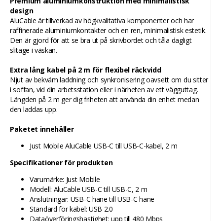
Premium aluminiumkonstruktion med minimalistisk
design
AluCable är tillverkad av högkvalitativa komponenter och har
raffinerade aluminiumkontakter och en ren, minimalistisk estetik.
Den är gjord för att se bra ut på skrivbordet och tåla dagligt
slitage i väskan.
Extra lång kabel på 2 m för flexibel räckvidd
Njut av bekväm laddning och synkronisering oavsett om du sitter
i soffan, vid din arbetsstation eller i närheten av ett vägguttag.
Längden på 2 m ger dig friheten att använda din enhet medan
den laddas upp.
Paketet innehåller
Just Mobile AluCable USB-C till USB-C-kabel, 2 m
Specifikationer för produkten
Varumärke: Just Mobile
Modell: AluCable USB-C till USB-C, 2 m
Anslutningar: USB-C hane till USB-C hane
Standard för kabel: USB 2.0
Dataöverföringshastighet: upp till 480 Mbps