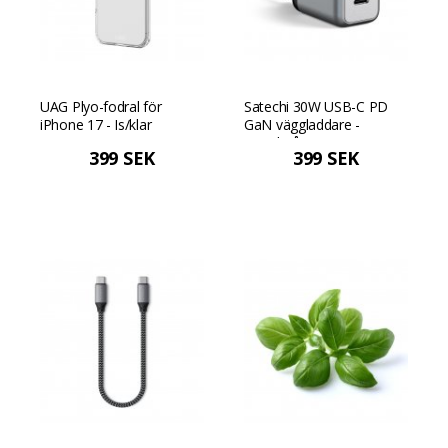
UAG Plyo-fodral för
Satechi 30W USB-C PD
iPhone 17 - Is/klar
GaN väggladdare -
Rymdgrå
399 SEK
399 SEK