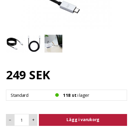
249 SEK
Standard
118 st
i lager
Lägg i varukorg
−
+