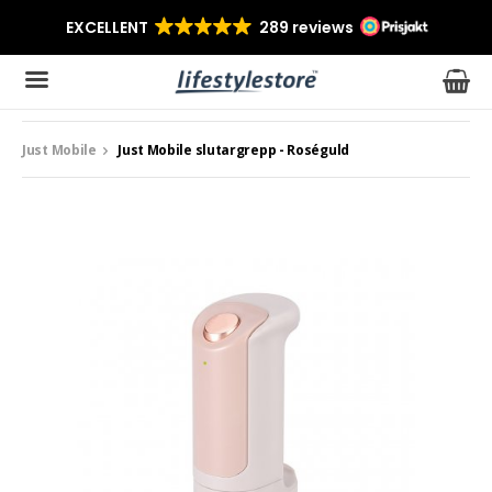
Just Mobile
Just Mobile slutargrepp - Roséguld
Produkten har blivit tillagd i varukorgen