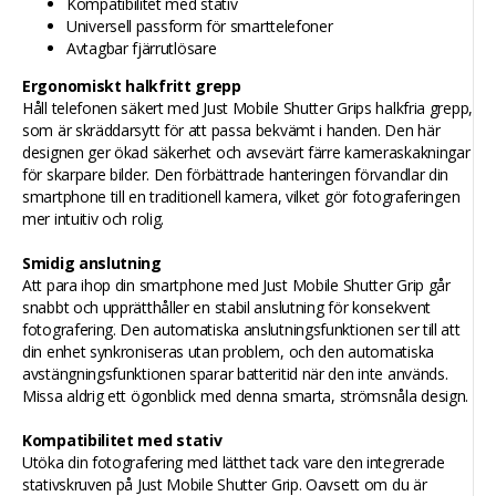
Kompatibilitet med stativ
Universell passform för smarttelefoner
Avtagbar fjärrutlösare
Ergonomiskt halkfritt grepp
Håll telefonen säkert med Just Mobile Shutter Grips halkfria grepp,
som är skräddarsytt för att passa bekvämt i handen. Den här
designen ger ökad säkerhet och avsevärt färre kameraskakningar
för skarpare bilder. Den förbättrade hanteringen förvandlar din
smartphone till en traditionell kamera, vilket gör fotograferingen
mer intuitiv och rolig.
Smidig anslutning
Att para ihop din smartphone med Just Mobile Shutter Grip går
snabbt och upprätthåller en stabil anslutning för konsekvent
fotografering. Den automatiska anslutningsfunktionen ser till att
din enhet synkroniseras utan problem, och den automatiska
avstängningsfunktionen sparar batteritid när den inte används.
Missa aldrig ett ögonblick med denna smarta, strömsnåla design.
Kompatibilitet med stativ
Utöka din fotografering med lätthet tack vare den integrerade
stativskruven på Just Mobile Shutter Grip. Oavsett om du är