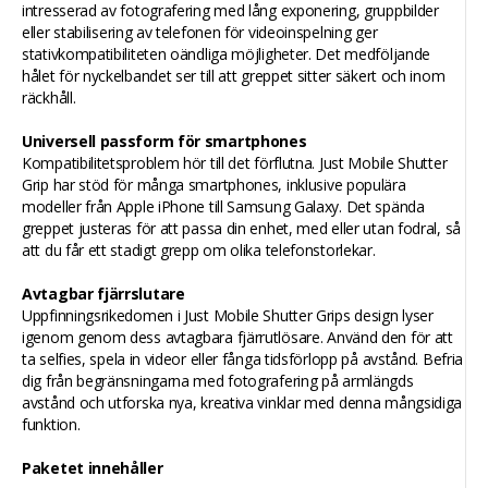
intresserad av fotografering med lång exponering, gruppbilder
eller stabilisering av telefonen för videoinspelning ger
stativkompatibiliteten oändliga möjligheter. Det medföljande
hålet för nyckelbandet ser till att greppet sitter säkert och inom
räckhåll.
Universell passform för smartphones
Kompatibilitetsproblem hör till det förflutna. Just Mobile Shutter
Grip har stöd för många smartphones, inklusive populära
modeller från Apple iPhone till Samsung Galaxy. Det spända
greppet justeras för att passa din enhet, med eller utan fodral, så
att du får ett stadigt grepp om olika telefonstorlekar.
Avtagbar fjärrslutare
Uppfinningsrikedomen i Just Mobile Shutter Grips design lyser
igenom genom dess avtagbara fjärrutlösare. Använd den för att
ta selfies, spela in videor eller fånga tidsförlopp på avstånd. Befria
dig från begränsningarna med fotografering på armlängds
avstånd och utforska nya, kreativa vinklar med denna mångsidiga
funktion.
Paketet innehåller