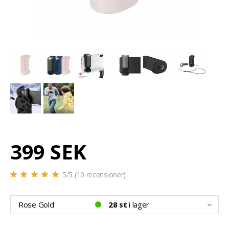
399 SEK
5
/5 (
10
recensioner)
Rose Gold
28 st
i lager