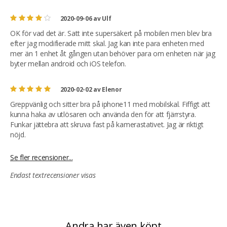
2020-09-06
av
Ulf
OK för vad det är. Satt inte supersäkert på mobilen men blev bra
efter jag modifierade mitt skal. Jag kan inte para enheten med
mer än 1 enhet åt gången utan behöver para om enheten när jag
byter mellan android och iOS telefon.
2020-02-02
av
Elenor
Greppvänlig och sitter bra på iphone11 med mobilskal. Fiffigt att
kunna haka av utlösaren och använda den för att fjärrstyra.
Funkar jättebra att skruva fast på kamerastativet. Jag är riktigt
nöjd.
Se fler recensioner...
Endast textrecensioner visas
Andra har även köpt