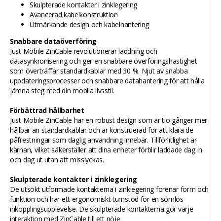
Skulpterade kontakter i zinklegering
Avancerad kabelkonstruktion
Utmärkande design och kabelhantering
Snabbare dataöverföring
Just Mobile ZinCable revolutionerar laddning och
datasynkronisering och ger en snabbare överföringshastighet
som överträffar standardkablar med 30 %. Njut av snabba
uppdateringsprocesser och snabbare datahantering för att hålla
jämna steg med din mobila livsstil.
Förbättrad hållbarhet
Just Mobile ZinCable har en robust design som är tio gånger mer
hållbar än standardkablar och är konstruerad för att klara de
påfrestningar som daglig användning innebär. Tillförlitlighet är
kärnan, vilket säkerställer att dina enheter förblir laddade dag in
och dag ut utan att misslyckas.
Skulpterade kontakter i zinklegering
De utsökt utformade kontakterna i zinklegering förenar form och
funktion och har ett ergonomiskt tumstöd för en sömlös
inkopplingsupplevelse. De skulpterade kontakterna gör varje
interaktion med ZinCable till ett nöje.