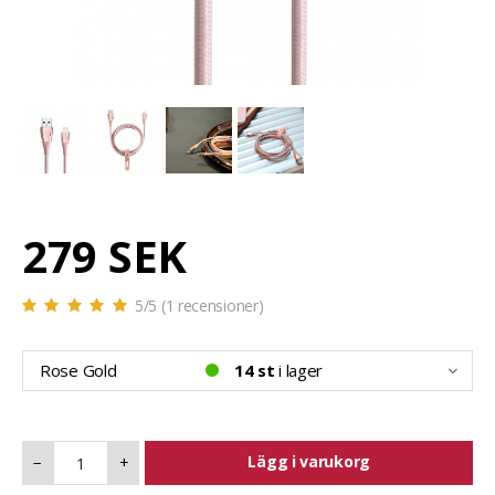
279 SEK
5
/5 (
1
recensioner)
Rose Gold
14 st
i lager
Lägg i varukorg
−
+