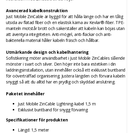
Avancerad kabelkonstruktion
Just Mobile ZinCable är byggd för att hålla länge och har en tålig
utsida av flätad fiber och en elastisk kärna av Kevlar®-fiber. TPE-
manteln motstår brott och säkerställer att kabeln kan böjas utan
att äventyra integriteten. Anti-mögel, anti-fläckar och anti-
bakteriella material håller kabeln fräsch och hållbar.
Utmärkande design och kabelhantering
Sofistikering möter användbarhet i Just Mobile ZinCables slående
mönster i svart och silver. Den höjer inte bara estetiken i din
laddningsinstallation, utan innehåller också ett exklusivt buntband
för oöverträffad organisering. Justera längden och förvara kabeln
snyggt så att du alltid har en prydlig och skyddad anslutning.
Paketet innehåller
Just Mobile ZinCable Lightning-kabel 1,5 m
Exklusivt buntband för snygg förvaring
Specifikationer för produkten
Längd: 1,5 meter