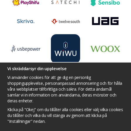
Vi skräddarsyr din upplevelse
Vi använder cookies för att ge dig en personlig
shoppingupplevelse, personanpassad annonsering och för hålla
våra webbplatser tillförlitliga och säkra. För detta ändamål
Villkor
Kontakta oss
Facebook
samlar vi in information om användarna, deras mönster och
Twitter
YouTube
Pinterest
Instagram
deras enheter.
Prisjakt
Integritets sekretesspolicy
Klicka på "Okej" om du tillåter alla cookies eller välj vilka cookies
Tävlingsvillkor
Om cookies
du tillåter och vilka du vill stänga av genom att klicka på
"Inställningar" nedan.
Cookie inställningar