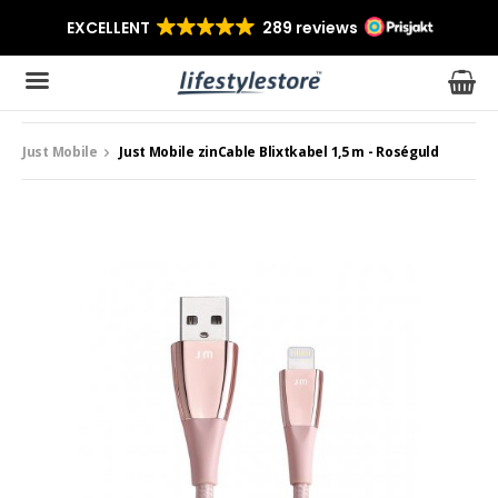
Just Mobile
Just Mobile zinCable Blixtkabel 1,5 m - Roséguld
Produkten har blivit tillagd i varukorgen