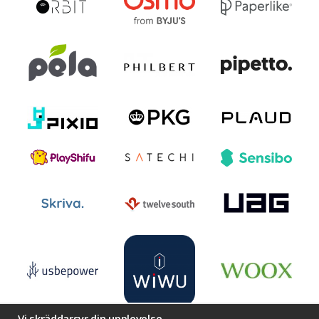
Vi skräddarsyr din upplevelse