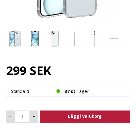
299 SEK
Standard
37 st
i lager
Lägg i varukorg
−
+