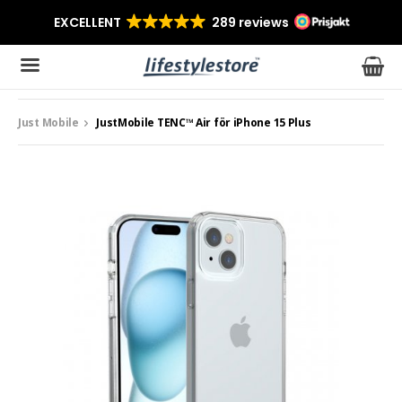
Just Mobile
JustMobile TENC™ Air för iPhone 15 Plus
Produkten har blivit tillagd i varukorgen