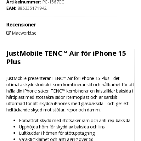
Artikelnummer:
PC-1567CC
EAN:
885335171942
Recensioner
Macworld.se
JustMobile TENC™ Air för iPhone 15
Plus
JustMobile presenterar TENC™ Air för iPhone 15 Plus - det
ultimata skyddsfodralet som kombinerar stil och hållbarhet för att
hålla din iPhone säker. TENC™ kombinerar en kristallklar baksida i
hårdplast med stötsäkra sidor i termoplast och är särskilt
utformad för att skydda iPhones med glasbaksida - och ger ett
heltäckande skydd mot stötar, repor och damm.
Förbättrat skydd med stötsäker ram och anti-rep-baksida
Upphöjda hörn för skydd av baksida och lins
Luftkuddar i hörnen för stötupptagning
Varaktig klarhet och anti-aging över tid