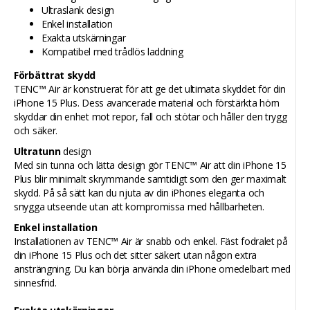
Ultraslank design
Enkel installation
Exakta utskärningar
Kompatibel med trådlös laddning
Förbättrat skydd
TENC™ Air är konstruerat för att ge det ultimata skyddet för din
iPhone 15 Plus. Dess avancerade material och förstärkta hörn
skyddar din enhet mot repor, fall och stötar och håller den trygg
och säker.
Ultratunn
design
Med sin tunna och lätta design gör TENC™ Air att din iPhone 15
Plus blir minimalt skrymmande samtidigt som den ger maximalt
skydd. På så sätt kan du njuta av din iPhones eleganta och
snygga utseende utan att kompromissa med hållbarheten.
Enkel installation
Installationen av TENC™ Air är snabb och enkel. Fäst fodralet på
din iPhone 15 Plus och det sitter säkert utan någon extra
ansträngning. Du kan börja använda din iPhone omedelbart med
sinnesfrid.