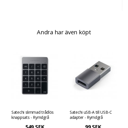
Andra har även köpt
Satechi slimmad trådlös
Satechi uSB-A till USB-C
knappsats - Rymdgrå
adapter - Rymdgrå
549 SEK
99 SEK