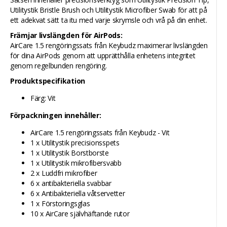
Utilitystik Bristle Brush och Utilitystik Microfiber Swab för att på
ett adekvat sätt ta itu med varje skrymsle och vrå på din enhet.
Främjar livslängden för AirPods:
AirCare 1.5 rengöringssats från Keybudz maximerar livslängden
för dina AirPods genom att upprätthålla enhetens integritet
genom regelbunden rengöring.
Produktspecifikation
Färg: Vit
Förpackningen innehåller:
AirCare 1.5 rengöringssats från Keybudz - Vit
1 x Utilitystik precisionsspets
1 x Utilitystik Borstborste
1 x Utilitystik mikrofibersvabb
2 x Luddfri mikrofiber
6 x antibakteriella svabbar
6 x Antibakteriella våtservetter
1 x Förstoringsglas
10 x AirCare självhäftande rutor