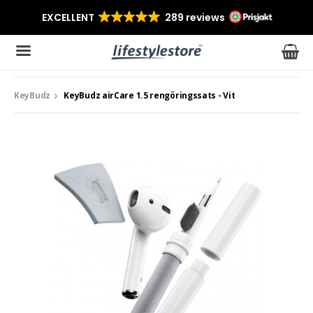
KeyBudz
KeyBudz airCare 1.5 rengöringssats - Vit
Produkten har blivit tillagd i varukorgen