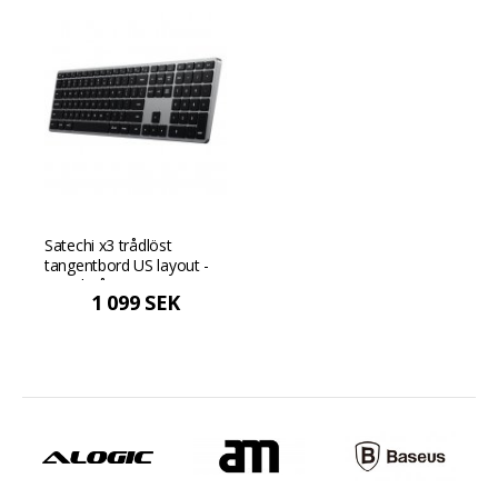
Satechi x3 trådlöst
tangentbord US layout -
Rymdgrå
1 099 SEK