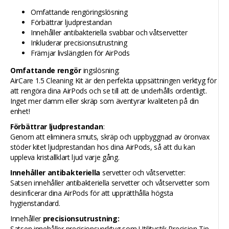
Omfattande rengöringslösning
Förbättrar ljudprestandan
Innehåller antibakteriella svabbar och våtservetter
Inkluderar precisionsutrustning
Främjar livslängden för AirPods
Omfattande rengör
ingslösning:
AirCare 1.5 Cleaning Kit är den perfekta uppsättningen verktyg för
att rengöra dina AirPods och se till att de underhålls ordentligt.
Inget mer damm eller skräp som äventyrar kvaliteten på din
enhet!
Förbättrar ljudprestandan
:
Genom att eliminera smuts, skräp och uppbyggnad av öronvax
stöder kitet ljudprestandan hos dina AirPods, så att du kan
uppleva kristallklart ljud varje gång.
Innehåller antibakteriella
servetter och våtservetter:
Satsen innehåller antibakteriella servetter och våtservetter som
desinficerar dina AirPods för att upprätthålla högsta
hygienstandard.
Innehåller
precisionsutrustning:
Satsen innehåller precisionsverktyg som Utilitystik Precision Tip,