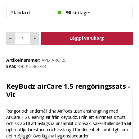
Standard
90 st
i lager
Lägg i varukorg
−
+
Artikelnummer:
APB_ARC1.5
EAN:
850012786788
KeyBudz airCare 1.5 rengöringssats -
Vit
Rengör och underhåll dina AirPods utan ansträngning med
AirCare 1.5 Cleaning Kit från Keybudz. Från att eliminera smuts
och skräp till att avlägsna ansamlat öronvax, säkerställer detta kit
optimal ljudprestanda och livslängd för din enhet samtidigt som
det möjliggör överlägsna hygienstandarder.