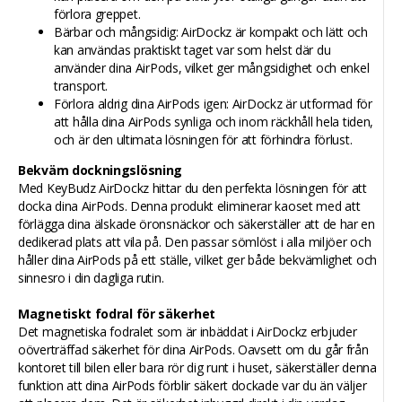
förlora greppet.
Bärbar och mångsidig: AirDockz är kompakt och lätt och
kan användas praktiskt taget var som helst där du
använder dina AirPods, vilket ger mångsidighet och enkel
transport.
Förlora aldrig dina AirPods igen: AirDockz är utformad för
att hålla dina AirPods synliga och inom räckhåll hela tiden,
och är den ultimata lösningen för att förhindra förlust.
Bekväm dockningslösning
Med KeyBudz AirDockz hittar du den perfekta lösningen för att
docka dina AirPods. Denna produkt eliminerar kaoset med att
förlägga dina älskade öronsnäckor och säkerställer att de har en
dedikerad plats att vila på. Den passar sömlöst i alla miljöer och
håller dina AirPods på ett ställe, vilket ger både bekvämlighet och
sinnesro i din dagliga rutin.
Magnetiskt fodral för säkerhet
Det magnetiska fodralet som är inbäddat i AirDockz erbjuder
oöverträffad säkerhet för dina AirPods. Oavsett om du går från
kontoret till bilen eller bara rör dig runt i huset, säkerställer denna
funktion att dina AirPods förblir säkert dockade var du än väljer