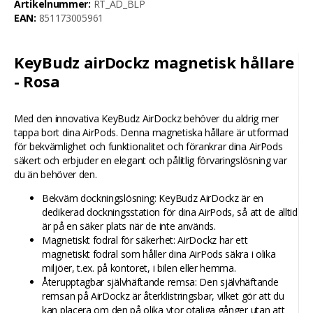
Artikelnummer:
RT_AD_BLP
EAN:
851173005961
KeyBudz airDockz magnetisk hållare
- Rosa
Med den innovativa KeyBudz AirDockz behöver du aldrig mer
tappa bort dina AirPods. Denna magnetiska hållare är utformad
för bekvämlighet och funktionalitet och förankrar dina AirPods
säkert och erbjuder en elegant och pålitlig förvaringslösning var
du än behöver den.
Bekväm dockningslösning: KeyBudz AirDockz är en
dedikerad dockningsstation för dina AirPods, så att de alltid
är på en säker plats när de inte används.
Magnetiskt fodral för säkerhet: AirDockz har ett
magnetiskt fodral som håller dina AirPods säkra i olika
miljöer, t.ex. på kontoret, i bilen eller hemma.
Återupptagbar självhäftande remsa: Den självhäftande
remsan på AirDockz är återklistringsbar, vilket gör att du
kan placera om den på olika ytor otaliga gånger utan att