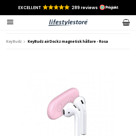
KeyBudz
KeyBudz airDockz magnetisk hållare - Rosa
Produkten har blivit tillagd i varukorgen