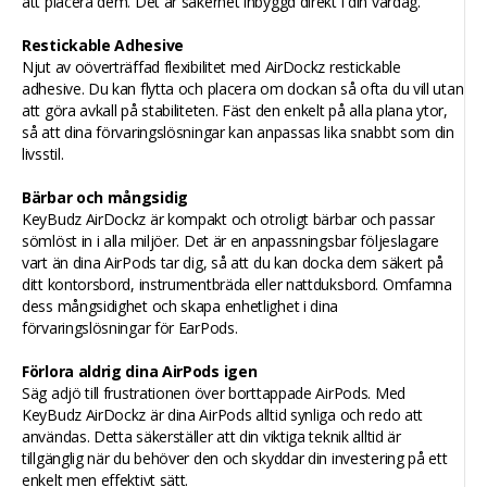
att placera dem. Det är säkerhet inbyggd direkt i din vardag.
Restickable Adhesive
Njut av oöverträffad flexibilitet med AirDockz restickable
adhesive. Du kan flytta och placera om dockan så ofta du vill utan
att göra avkall på stabiliteten. Fäst den enkelt på alla plana ytor,
så att dina förvaringslösningar kan anpassas lika snabbt som din
livsstil.
Bärbar och mångsidig
KeyBudz AirDockz är kompakt och otroligt bärbar och passar
sömlöst in i alla miljöer. Det är en anpassningsbar följeslagare
vart än dina AirPods tar dig, så att du kan docka dem säkert på
ditt kontorsbord, instrumentbräda eller nattduksbord. Omfamna
dess mångsidighet och skapa enhetlighet i dina
förvaringslösningar för EarPods.
Förlora aldrig dina AirPods igen
Säg adjö till frustrationen över borttappade AirPods. Med
KeyBudz AirDockz är dina AirPods alltid synliga och redo att
användas. Detta säkerställer att din viktiga teknik alltid är
tillgänglig när du behöver den och skyddar din investering på ett
enkelt men effektivt sätt.