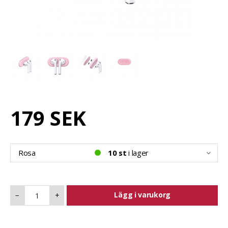
179 SEK
Rosa
10 st
i lager
Lägg i varukorg
−
+