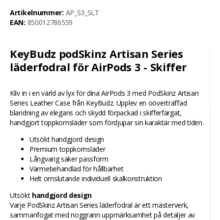
Artikelnummer:
AP_S3_SLT
EAN:
850012786559
KeyBudz podSkinz Artisan Series
läderfodral för AirPods 3 - Skiffer
Kliv in i en värld av lyx för dina AirPods 3 med PodSkinz Artisan
Series Leather Case från KeyBudz. Upplev en oöverträffad
blandning av elegans och skydd förpackad i skifferfärgat,
handgjort toppkornsläder som fördjupar sin karaktär med tiden.
Utsökt handgjord design
Premium toppkornsläder
Långvarig säker passform
Värmebehandlad för hållbarhet
Helt omslutande individuell skalkonstruktion
Utsökt
handgjord design
Varje PodSkinz Artisan Series läderfodral är ett mästerverk,
sammanfogat med noggrann uppmärksamhet på detaljer av