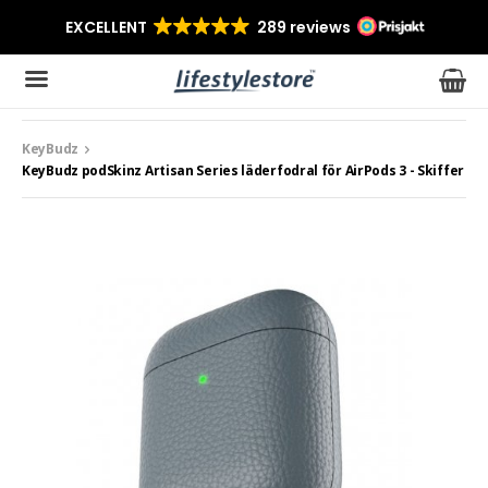
KeyBudz
Produkten har blivit tillagd i varukorgen
KeyBudz podSkinz Artisan Series läderfodral för AirPods 3 - Skiffer