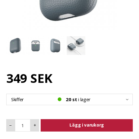
349 SEK
Skiffer
20 st
i lager
Lägg i varukorg
−
+