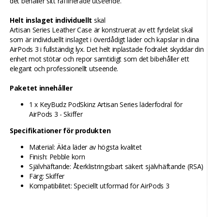
det behåller sitt raffinerade utseende.
Helt inslaget individuellt
skal
Artisan Series Leather Case är konstruerat av ett fyrdelat skal
som är individuellt inslaget i överdådigt läder och kapslar in dina
AirPods 3 i fullständig lyx. Det helt inplastade fodralet skyddar din
enhet mot stötar och repor samtidigt som det bibehåller ett
elegant och professionellt utseende.
Paketet innehåller
1 x KeyBudz PodSkinz Artisan Series läderfodral för
AirPods 3 - Skiffer
Specifikationer för produkten
Material: Äkta läder av högsta kvalitet
Finish: Pebble korn
Självhäftande: Återklistringsbart säkert självhäftande (RSA)
Färg: Skiffer
Kompatibilitet: Speciellt utformad för AirPods 3