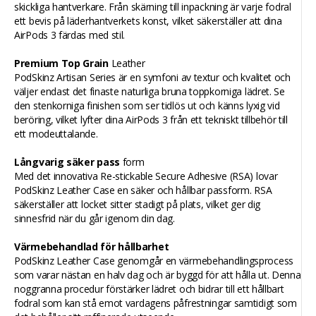
skickliga hantverkare. Från skärning till inpackning är varje fodral
ett bevis på läderhantverkets konst, vilket säkerställer att dina
AirPods 3 färdas med stil.
Premium Top Grain
Leather
PodSkinz Artisan Series är en symfoni av textur och kvalitet och
väljer endast det finaste naturliga bruna toppkorniga lädret. Se
den stenkorniga finishen som ser tidlös ut och känns lyxig vid
beröring, vilket lyfter dina AirPods 3 från ett tekniskt tillbehör till
ett modeuttalande.
Långvarig säker pass
form
Med det innovativa Re-stickable Secure Adhesive (RSA) lovar
PodSkinz Leather Case en säker och hållbar passform. RSA
säkerställer att locket sitter stadigt på plats, vilket ger dig
sinnesfrid när du går igenom din dag.
Värmebehandlad för hållbarhet
PodSkinz Leather Case genomgår en värmebehandlingsprocess
som varar nästan en halv dag och är byggd för att hålla ut. Denna
noggranna procedur förstärker lädret och bidrar till ett hållbart
fodral som kan stå emot vardagens påfrestningar samtidigt som