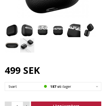
499 SEK
Svart
187 st
i lager
Lägg i varukorg