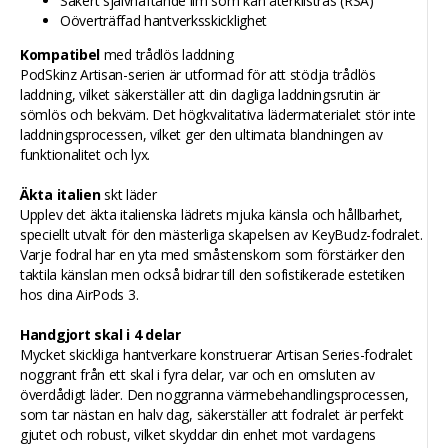
Säkert självhäftande lim som kan återklistras (RSA)
Oöverträffad hantverksskicklighet
Kompatibel
med trådlös laddning
PodSkinz Artisan-serien är utformad för att stödja trådlös
laddning, vilket säkerställer att din dagliga laddningsrutin är
sömlös och bekväm. Det högkvalitativa lädermaterialet stör inte
laddningsprocessen, vilket ger den ultimata blandningen av
funktionalitet och lyx.
Äkta italien
skt läder
Upplev det äkta italienska lädrets mjuka känsla och hållbarhet,
speciellt utvalt för den mästerliga skapelsen av KeyBudz-fodralet.
Varje fodral har en yta med småstenskorn som förstärker den
taktila känslan men också bidrar till den sofistikerade estetiken
hos dina AirPods 3.
Handgjort skal i 4 delar
Mycket skickliga hantverkare konstruerar Artisan Series-fodralet
noggrant från ett skal i fyra delar, var och en omsluten av
överdådigt läder. Den noggranna värmebehandlingsprocessen,
som tar nästan en halv dag, säkerställer att fodralet är perfekt
gjutet och robust, vilket skyddar din enhet mot vardagens