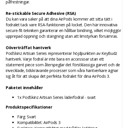
påfrestningar.
Re-stickable Secure Adhesive (RSA)
Du kan vara säker på att dina AirPods kommer att sitta tätt i
fodralet tack vare RSA-funktionen på locket. Den här innovativa
secure-fit-tekniken garanterar en hållbar bindning, vilket möjliggör
upprepad öppning och stängning utan att limstyrkan försämras.
Oöverträffat hantverk
PodSkinz Artisan Series representerar höjdpunkten av KeyBudz
hantverk. Varje fodral är inte bara en accessoar utan ett
statement piece som återspeglar det förstklassiga garvet och de
invecklade, tidskrävande processer som våra hantverkare ägnar
sig åt för att skapa det perfekta fodralet för dina AirPods 3.
Paketet innehåller
1x PodSkinz Artisan Series läderfodral - svart
Produktspecifikationer
Färg: Svart
Kompatibilitet: AirPods 3