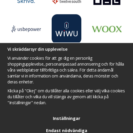
Vi skräddarsyr din upplevelse
Vi använder cookies för att ge dig en personlig
shoppingupplevelse, personanpassad annonsering och för hålla
våra webbplatser tillförlitliga och säkra. För detta ändamål
Villkor
Kontakta oss
Facebook
samlar vi in information om användarna, deras mönster och
Twitter
YouTube
Pinterest
Instagram
deras enheter.
Prisjakt
Integritets sekretesspolicy
Klicka på "Okej" om du tillåter alla cookies eller välj vilka cookies
Tävlingsvillkor
Om cookies
du tillåter och vilka du vill stänga av genom att klicka på
"Inställningar" nedan.
Cookie inställningar
Inställningar
Endast nödvändiga