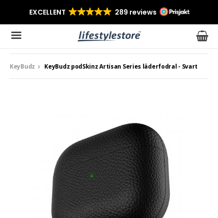
KeyBudz
KeyBudz podSkinz Artisan Series läderfodral - Svart
Produkten har blivit tillagd i varukorgen