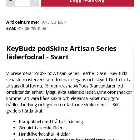
−
+
Artikelnummer:
AP3_S3_BLK
EAN:
810082990508
KeyBudz podSkinz Artisan Series
läderfodral - Svart
Vi presenterar PodSkinz Artisan Series Leather Case - KeyBudz
senaste mästerverk som förenar elegans och skydd. Detta fodral
är särskilt utformat för den kräsna AirPods 3-användaren och
omsluter din enhet i lyxigt, äkta italienskt läder. Dina öronsnäckor
kommer att vara både säkra och eleganta, vilket möjliggör
trådlös laddning och ger en omfattande sköld med sitt 360-
graders hårda skal.
Kompatibel med trådlös laddning
Genuint italienskt läder
Handtillverkat skal i 4 delar