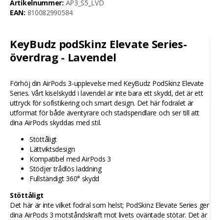
Artikelnummer:
AP3_S5_LVD
EAN:
810082990584
KeyBudz podSkinz Elevate Series-
överdrag - Lavendel
Förhöj din AirPods 3-upplevelse med KeyBudz PodSkinz Elevate
Series. Vårt kiselskydd i lavendel är inte bara ett skydd, det är ett
uttryck för sofistikering och smart design. Det här fodralet är
utformat för både äventyrare och stadspendlare och ser till att
dina AirPods skyddas med stil.
Stöttåligt
Lättviktsdesign
Kompatibel med AirPods 3
Stödjer trådlös laddning
Fullständigt 360° skydd
Stöttåligt
Det här är inte vilket fodral som helst; PodSkinz Elevate Series ger
dina AirPods 3 motståndskraft mot livets oväntade stötar. Det är