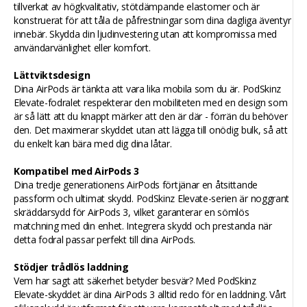
tillverkat av högkvalitativ, stötdämpande elastomer och är
konstruerat för att tåla de påfrestningar som dina dagliga äventyr
innebär. Skydda din ljudinvestering utan att kompromissa med
användarvänlighet eller komfort.
Lättviktsdesign
Dina AirPods är tänkta att vara lika mobila som du är. PodSkinz
Elevate-fodralet respekterar den mobiliteten med en design som
är så lätt att du knappt märker att den är där - förrän du behöver
den. Det maximerar skyddet utan att lägga till onödig bulk, så att
du enkelt kan bära med dig dina låtar.
Kompatibel med AirPods 3
Dina tredje generationens AirPods förtjänar en åtsittande
passform och ultimat skydd. PodSkinz Elevate-serien är noggrant
skräddarsydd för AirPods 3, vilket garanterar en sömlös
matchning med din enhet. Integrera skydd och prestanda när
detta fodral passar perfekt till dina AirPods.
Stödjer trådlös laddning
Vem har sagt att säkerhet betyder besvär? Med PodSkinz
Elevate-skyddet är dina AirPods 3 alltid redo för en laddning. Vårt