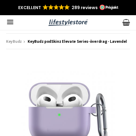
KeyBudz
KeyBudz podSkinz Elevate Series-överdrag - Lavendel
Produkten har blivit tillagd i varukorgen