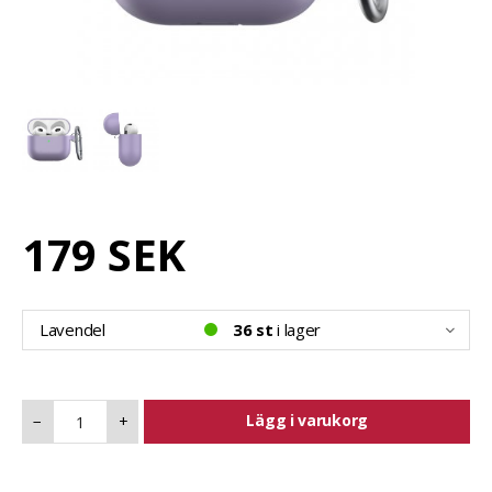
179 SEK
Lavendel
36 st
i lager
Lägg i varukorg
−
+