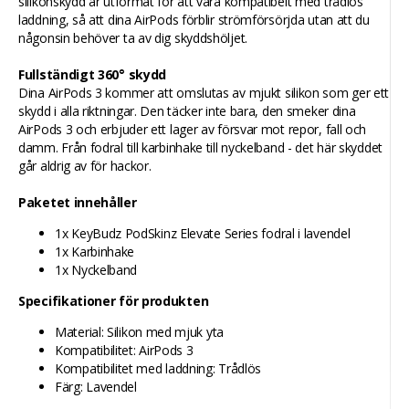
silikonskydd är utformat för att vara kompatibelt med trådlös
laddning, så att dina AirPods förblir strömförsörjda utan att du
någonsin behöver ta av dig skyddshöljet.
Fullständigt 360° skydd
Dina AirPods 3 kommer att omslutas av mjukt silikon som ger ett
skydd i alla riktningar. Den täcker inte bara, den smeker dina
AirPods 3 och erbjuder ett lager av försvar mot repor, fall och
damm. Från fodral till karbinhake till nyckelband - det här skyddet
går aldrig av för hackor.
Paketet innehåller
1x KeyBudz PodSkinz Elevate Series fodral i lavendel
1x Karbinhake
1x Nyckelband
Specifikationer för produkten
Material: Silikon med mjuk yta
Kompatibilitet: AirPods 3
Kompatibilitet med laddning: Trådlös
Färg: Lavendel