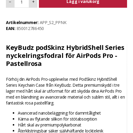
Lägg i varukorg
−
+
Artikelnummer:
APP_S2_PPNK
EAN:
850012786450
KeyBudz podSkinz HybridShell Series
nyckelringsfodral för AirPods Pro -
Pastellrosa
Förhöj din AirPods Pro-upplevelse med PodSkinz HybridShell
Series Keychain Case från KeyBudz. Detta premiumskydd i tre
lager med hårt skal är utformat för att skydda dina AirPods Pro
med en blandning av avancerade material och sublim stil, allt i en
fantastisk rosa pastellfärg.
Avancerad nanobeläggning för dammtålighet
Kärna av flytande silikon för stötabsorption
Hårt skal av premiumpolykarbonat
Återklistringsbar säker självhäftande lockteknik