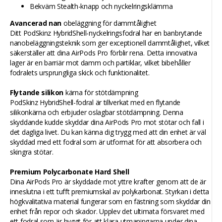
Bekväm Stealth-knapp och nyckelringsklämma
Avancerad nan
obeläggning för dammtålighet
Ditt PodSkinz HybridShell-nyckelringsfodral har en banbrytande
nanobeläggningsteknik som ger exceptionell dammtålighet, vilket
säkerställer att dina AirPods Pro förblir rena. Detta innovativa
lager är en barriär mot damm och partiklar, vilket bibehåller
fodralets ursprungliga skick och funktionalitet.
Flytande silikon
kärna för stötdämpning
PodSkinz HybridShell-fodral är tillverkat med en flytande
silikonkärna och erbjuder oslagbar stötdämpning. Denna
skyddande kudde skyddar dina AirPods Pro mot stötar och fall i
det dagliga livet. Du kan känna dig trygg med att din enhet är väl
skyddad med ett fodral som är utformat för att absorbera och
skingra stötar.
Premium Polycarbonate Hard Shell
Dina AirPods Pro är skyddade mot yttre krafter genom att de är
inneslutna i ett tufft premiumskal av polykarbonat. Styrkan i detta
högkvalitativa material fungerar som en fästning som skyddar din
enhet från repor och skador. Upplev det ultimata försvaret med
ett fodral som är byggt för att klara utmaningarna under dina