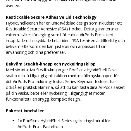
äventyr.
Restickable Secure Adhesive Lid Technology
HybridShell-serien har en unik tvådelad design som inkluderar ett
Restickable Secure Adhesive (RSA) i locket. Detta garanterar en
extremt säker försegling som håller dina AirPods Pro säkert
inkapslade och skyddade hela tiden. RSA-tekniken är tillförlitlig och
bekväm eftersom den kan justeras och anpassas till din
användning och dina preferenser.
Bekväm Stealth-knapp och nyckelringsklipp
Med sin intuitiva Stealth-knapp ger PodSkinz HybridShell Case
snabb och lättillgänglig interaktion med inställningsknappen för
ditt AirPods Pro-laddningsfodral. Series Keychain-fodralet har
också en praktisk klämma, så att du kan fästa dina AirPods säkert
på din väska, bälte eller nyckelring. Tillgänglighet möter
funktionalitet i en snygg, kompakt design.
Paketet innehåller
1x PodSkinz HybridShell Series nyckelringsfodral för
AirPods Pro - Pastellrosa