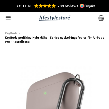
KeyBudz
Produkten har blivit tillagd i varukorgen
KeyBudz podSkinz HybridShell Series nyckelringsfodral för AirPods
Pro - Pastellrosa