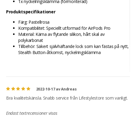
1x nyckelringsklämma (förmonterad)
Produktspecifikationer
Färg: Pastellrosa
Kompatibilitet: Speciellt utformad för AirPods Pro
Material: Kärna av flytande silikon, hårt skal av
polykarbonat
Tillbehör: Säkert självhäftande lock som kan fästas på nytt,
Stealth Button-åtkomst, nyckelringsklämma
2022-10-17
av
Andreas
Bra kvalitetskänsla. Snabb service från Lifestylestore som vanligt.
Endast textrecensioner visas