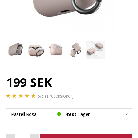
199 SEK
5
/5 (
1
recensioner)
Pastell Rosa
49 st
i lager