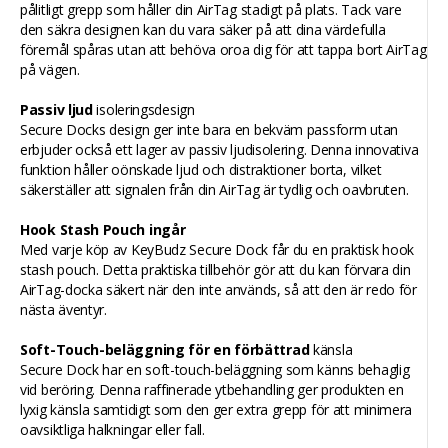
pålitligt grepp som håller din AirTag stadigt på plats. Tack vare
den säkra designen kan du vara säker på att dina värdefulla
föremål spåras utan att behöva oroa dig för att tappa bort AirTag
på vägen.
Passiv ljud
isoleringsdesign
Secure Docks design ger inte bara en bekväm passform utan
erbjuder också ett lager av passiv ljudisolering. Denna innovativa
funktion håller oönskade ljud och distraktioner borta, vilket
säkerställer att signalen från din AirTag är tydlig och oavbruten.
Hook Stash Pouch ingår
Med varje köp av KeyBudz Secure Dock får du en praktisk hook
stash pouch. Detta praktiska tillbehör gör att du kan förvara din
AirTag-docka säkert när den inte används, så att den är redo för
nästa äventyr.
Soft-Touch-beläggning för en förbättrad
känsla
Secure Dock har en soft-touch-beläggning som känns behaglig
vid beröring. Denna raffinerade ytbehandling ger produkten en
lyxig känsla samtidigt som den ger extra grepp för att minimera
oavsiktliga halkningar eller fall.