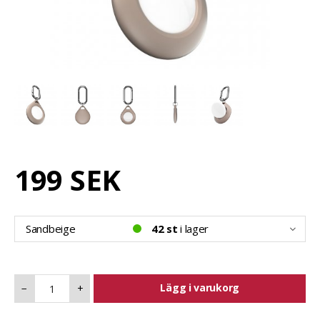
199 SEK
Sandbeige
42 st
i lager
Lägg i varukorg
−
+