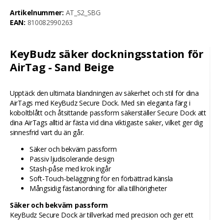
Artikelnummer:
AT_S2_SBG
EAN:
810082990263
KeyBudz säker dockningsstation för
AirTag - Sand Beige
Upptäck den ultimata blandningen av säkerhet och stil för dina
AirTags med KeyBudz Secure Dock. Med sin eleganta färg i
koboltblått och åtsittande passform säkerställer Secure Dock att
dina AirTags alltid är fästa vid dina viktigaste saker, vilket ger dig
sinnesfrid vart du än går.
Säker och bekväm passform
Passiv ljudisolerande design
Stash-påse med krok ingår
Soft-Touch-beläggning för en förbättrad känsla
Mångsidig fästanordning för alla tillhörigheter
Säker och bekväm passform
KeyBudz Secure Dock är tillverkad med precision och ger ett