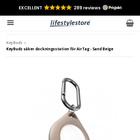
KeyBudz
Produkten har blivit tillagd i varukorgen
KeyBudz säker dockningsstation för AirTag - Sand Beige