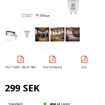
FACT SHEET- NSL911960
Kort Förklaring
DoC
299 SEK
Standard
404 st
i lager