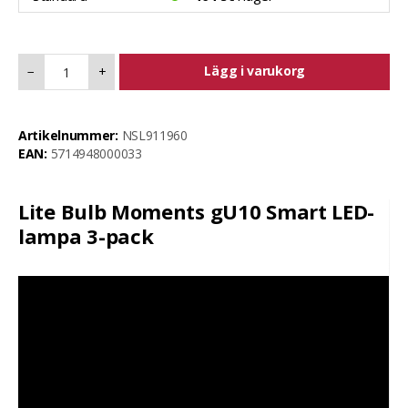
Lägg i varukorg
−
+
Artikelnummer:
NSL911960
EAN:
5714948000033
Lite Bulb Moments gU10 Smart LED-
lampa 3-pack