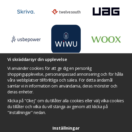
Vi skräddarsyr din upplevelse
Vi använder cookies för att ge dig en personlig
shoppingupplevelse, personanpassad annonsering och för hålla
våra webbplatser tillförlitliga och säkra. För detta ändamål
Villkor
Kontakta oss
Facebook
samlar vi in information om användarna, deras mönster och
Twitter
YouTube
Pinterest
Instagram
deras enheter.
Prisjakt
Integritets sekretesspolicy
Klicka på "Okej" om du tillåter alla cookies eller välj vilka cookies
Tävlingsvillkor
Om cookies
du tillåter och vilka du vill stänga av genom att klicka på
"Inställningar" nedan.
Cookie inställningar
Inställningar