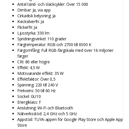
Antal tänd- och släckcykler: Över 15 000
Dimbar: Ja, via app
Cirkadisk belysning: Ja
Kvicksilverfri: Ja
Flickerfri: Ja
Ljusstyrka: 330 lm
Spridningsvinkel: 110 grader
Färgtemperatur: RGB och 2700 till 6500 K
Färgomfång: Full RGB-färgskala med över 16 miljoner
färger
CRI: 80 eller högre
Effekt: 4,5 W
Motsvarande effekt: 35 W
Effektfaktor: Över 0,5
Spänning: 220 till 240 V
Frekvens: 50 till 60 Hz
Sockel: GU10
Energiklass: F
Anslutning: Wi-Fi och Bluetooth
Nätverksstöd: 2,4 GHz och 5 GHz
Appstöd: TUYA-appen för Google Play Store och Apple App
Store