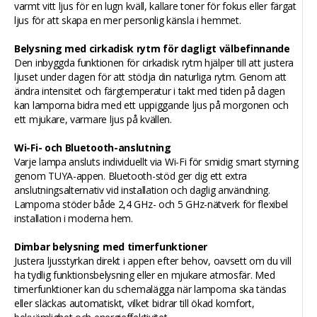
varmt vitt ljus för en lugn kväll, kallare toner för fokus eller färgat
ljus för att skapa en mer personlig känsla i hemmet.
Belysning med cirkadisk rytm för dagligt välbefinnande
Den inbyggda funktionen för cirkadisk rytm hjälper till att justera
ljuset under dagen för att stödja din naturliga rytm. Genom att
ändra intensitet och färgtemperatur i takt med tiden på dagen
kan lamporna bidra med ett uppiggande ljus på morgonen och
ett mjukare, varmare ljus på kvällen.
Wi-Fi- och Bluetooth-anslutning
Varje lampa ansluts individuellt via Wi-Fi för smidig smart styrning
genom TUYA-appen. Bluetooth-stöd ger dig ett extra
anslutningsalternativ vid installation och daglig användning.
Lamporna stöder både 2,4 GHz- och 5 GHz-nätverk för flexibel
installation i moderna hem.
Dimbar belysning med timerfunktioner
Justera ljusstyrkan direkt i appen efter behov, oavsett om du vill
ha tydlig funktionsbelysning eller en mjukare atmosfär. Med
timerfunktioner kan du schemalägga när lamporna ska tändas
eller släckas automatiskt, vilket bidrar till ökad komfort,