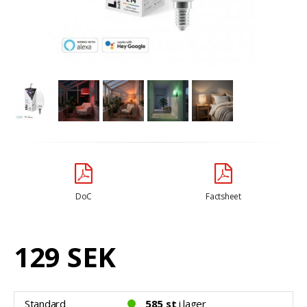
DoC
Factsheet
129 SEK
Standard
585 st
i lager