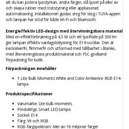
att du kan justera ljusstyrkan, ändra färger, slå ljuset på eller av
och skapa rutiner med röststyrning eller appbaserad
automatisering. Installationen guidas steg för steg i TUYA-appen
och lampan har stöd för både Wi-Fi och Bluetooth.
Energieffektiv LED-design med återvinningsbara material
Med en effektförbrukning på 4,5 W och ett ljusflöde på 330 lm
ger lampan effektiv vardagsbelysning för E14-socklar. Den är
kvicksilverfri, flimmerfri och utformad med hållbarhet i åtanke,
med återvinningsbara produktmaterial och FSC-godkänd
förpackning för butik.
Förpackningen innehåller
1 Lite Bulb Moments White and Color Ambience RGB E14-
lampa
Produktspecifikationer
Varumärke: Lite bulb moments
Produkttyp: Smart LED-lampa
Sockel: E14
Färg: Vit och RGB
RGB-färgspektrum: Mer än 16 miljoner färger