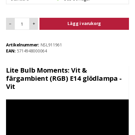
Lägg i varukorg
−
+
Artikelnummer:
NSL911961
EAN:
5714948000064
Lite Bulb Moments: Vit &
färgambient (RGB) E14 glödlampa -
Vit