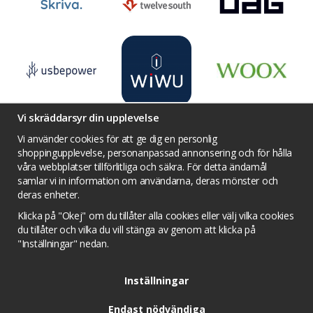
Vi skräddarsyr din upplevelse
Vi använder cookies för att ge dig en personlig
shoppingupplevelse, personanpassad annonsering och för hålla
våra webbplatser tillförlitliga och säkra. För detta ändamål
Villkor
Kontakta oss
Facebook
samlar vi in information om användarna, deras mönster och
Twitter
YouTube
Pinterest
Instagram
deras enheter.
Prisjakt
Integritets sekretesspolicy
Klicka på "Okej" om du tillåter alla cookies eller välj vilka cookies
Tävlingsvillkor
Om cookies
du tillåter och vilka du vill stänga av genom att klicka på
"Inställningar" nedan.
Cookie inställningar
Inställningar
Endast nödvändiga