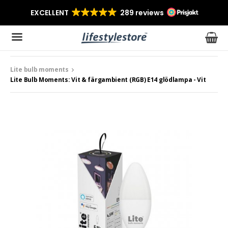
Lite bulb moments
Produkten har blivit tillagd i varukorgen
Lite Bulb Moments: Vit & färgambient (RGB) E14 glödlampa - Vit