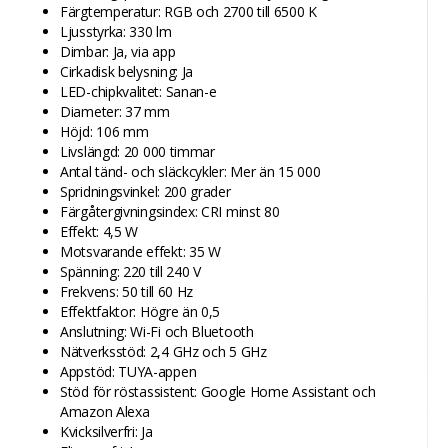
Färgtemperatur: RGB och 2700 till 6500 K
Ljusstyrka: 330 lm
Dimbar: Ja, via app
Cirkadisk belysning: Ja
LED-chipkvalitet: Sanan-e
Diameter: 37 mm
Höjd: 106 mm
Livslängd: 20 000 timmar
Antal tänd- och släckcykler: Mer än 15 000
Spridningsvinkel: 200 grader
Färgåtergivningsindex: CRI minst 80
Effekt: 4,5 W
Motsvarande effekt: 35 W
Spänning: 220 till 240 V
Frekvens: 50 till 60 Hz
Effektfaktor: Högre än 0,5
Anslutning: Wi-Fi och Bluetooth
Nätverksstöd: 2,4 GHz och 5 GHz
Appstöd: TUYA-appen
Stöd för röstassistent: Google Home Assistant och
Amazon Alexa
Kvicksilverfri: Ja