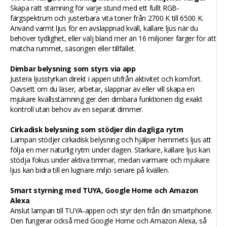
Skapa rätt stämning för varje stund med ett fullt RGB-
färgspektrum och justerbara vita toner från 2700 K till 6500 K.
Använd varmt ljus för en avslappnad kväll, kallare ljus när du
behöver tydlighet, eller välj bland mer än 16 miljoner färger för att
matcha rummet, säsongen eller tillfället.
Dimbar belysning som styrs via app
Justera ljusstyrkan direkt i appen utifrån aktivitet och komfort.
Oavsett om du läser, arbetar, slappnar av eller vill skapa en
mjukare kvällsstämning ger den dimbara funktionen dig exakt
kontroll utan behov av en separat dimmer.
Cirkadisk belysning som stödjer din dagliga rytm
Lampan stödjer cirkadisk belysning och hjälper hemmets ljus att
följa en mer naturlig rytm under dagen. Starkare, kallare ljus kan
stödja fokus under aktiva timmar, medan varmare och mjukare
ljus kan bidra till en lugnare miljö senare på kvällen.
Smart styrning med TUYA, Google Home och Amazon
Alexa
Anslut lampan till TUYA-appen och styr den från din smartphone.
Den fungerar också med Google Home och Amazon Alexa, så