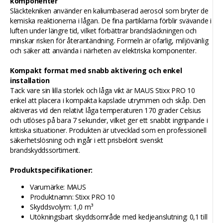
komponenter
Släcktekniken använder en kaliumbaserad aerosol som bryter de
kemiska reaktionerna i lågan. De fina partiklarna förblir svävande i
luften under längre tid, vilket förbättrar brandsläckningen och
minskar risken för återantändning. Formeln är ofarlig, miljövänlig
och säker att använda i närheten av elektriska komponenter.
Kompakt format med snabb aktivering och enkel
installation
Tack vare sin lilla storlek och låga vikt är MAUS Stixx PRO 10
enkel att placera i kompakta kapslade utrymmen och skåp. Den
aktiveras vid den relativt låga temperaturen 170 grader Celsius
och utlöses på bara 7 sekunder, vilket ger ett snabbt ingripande i
kritiska situationer. Produkten är utvecklad som en professionell
säkerhetslösning och ingår i ett prisbelönt svenskt
brandskyddssortiment.
Produktspecifikationer:
Varumärke: MAUS
Produktnamn: Stixx PRO 10
Skyddsvolym: 1,0 m³
Utökningsbart skyddsområde med kedjeanslutning: 0,1 till