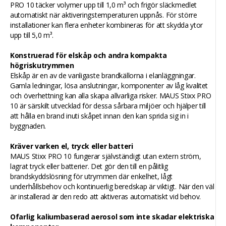
PRO 10 täcker volymer upp till 1,0 m³ och frigör släckmedlet
automatiskt när aktiveringstemperaturen uppnås. För större
installationer kan flera enheter kombineras för att skydda ytor
upp till 5,0 m³.
Konstruerad för elskåp och andra kompakta
högriskutrymmen
Elskåp är en av de vanligaste brandkällorna i elanläggningar.
Gamla ledningar, lösa anslutningar, komponenter av låg kvalitet
och överhettning kan alla skapa allvarliga risker. MAUS Stixx PRO
10 är särskilt utvecklad för dessa sårbara miljöer och hjälper till
att hålla en brand inuti skåpet innan den kan sprida sig in i
byggnaden.
Kräver varken el, tryck eller batteri
MAUS Stixx PRO 10 fungerar självständigt utan extern ström,
lagrat tryck eller batterier. Det gör den till en pålitlig
brandskyddslösning för utrymmen där enkelhet, lågt
underhållsbehov och kontinuerlig beredskap är viktigt. När den väl
är installerad är den redo att aktiveras automatiskt vid behov.
Ofarlig kaliumbaserad aerosol som inte skadar elektriska