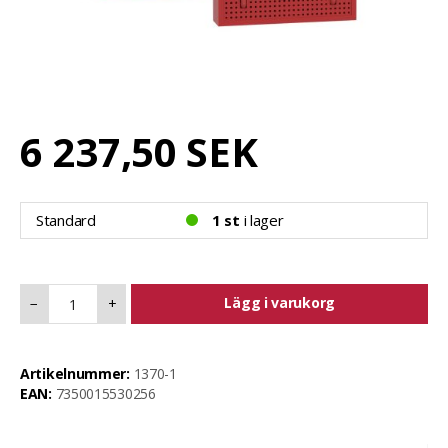
6 237,50 SEK
Standard
1 st
i lager
Lägg i varukorg
−
+
Artikelnummer:
1370-1
EAN:
7350015530256