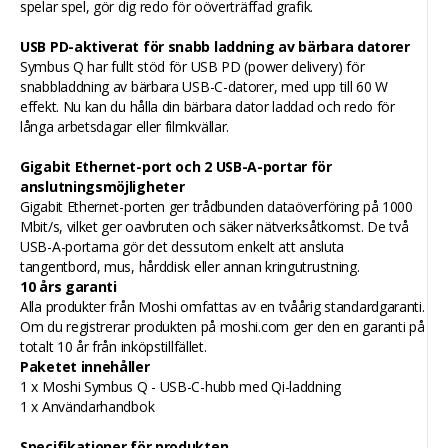
spelar spel, gör dig redo för oöverträffad grafik.
USB PD-aktiverat för snabb laddning av bärbara datorer
Symbus Q har fullt stöd för USB PD (power delivery) för
snabbladdning av bärbara USB-C-datorer, med upp till 60 W
effekt. Nu kan du hålla din bärbara dator laddad och redo för
långa arbetsdagar eller filmkvällar.
Gigabit Ethernet-port och 2 USB-A-portar för
anslutningsmöjligheter
Gigabit Ethernet-porten ger trådbunden dataöverföring på 1000
Mbit/s, vilket ger oavbruten och säker nätverksåtkomst. De två
USB-A-portarna gör det dessutom enkelt att ansluta
tangentbord, mus, hårddisk eller annan kringutrustning.
10 års garanti
Alla produkter från Moshi omfattas av en tvåårig standardgaranti.
Om du registrerar produkten på moshi.com ger den en garanti på
totalt 10 år från inköpstillfället.
Paketet innehåller
1 x Moshi Symbus Q - USB-C-hubb med Qi-laddning
1 x Användarhandbok
Specifikationer för produkten