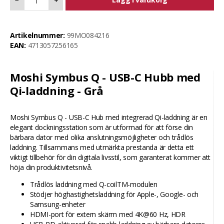
−
+
Artikelnummer:
99MO084216
EAN:
4713057256165
Moshi Symbus Q - USB-C Hubb med
Qi-laddning - Grå
Moshi Symbus Q - USB-C Hub med integrerad Qi-laddning är en
elegant dockningsstation som är utformad för att förse din
bärbara dator med olika anslutningsmöjligheter och trådlös
laddning. Tillsammans med utmärkta prestanda är detta ett
viktigt tillbehör för din digitala livsstil, som garanterat kommer att
höja din produktivitetsnivå.
Trådlös laddning med Q-coilTM-modulen
Stödjer höghastighetsladdning för Apple-, Google- och
Samsung-enheter
HDMI-port för extern skärm med 4K@60 Hz, HDR