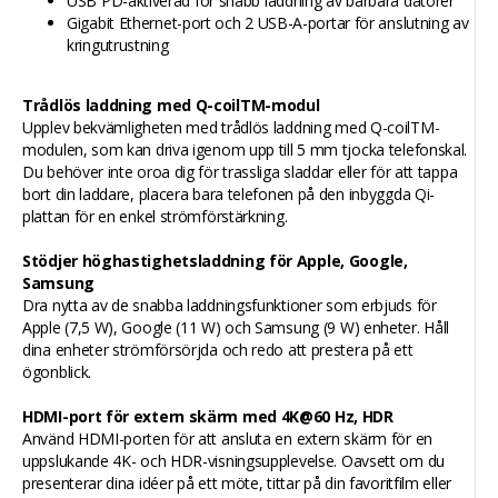
USB PD-aktiverad för snabb laddning av bärbara datorer
Gigabit Ethernet-port och 2 USB-A-portar för anslutning av
kringutrustning
Trådlös laddning med Q-coilTM-modul
Upplev bekvämligheten med trådlös laddning med Q-coilTM-
modulen, som kan driva igenom upp till 5 mm tjocka telefonskal.
Du behöver inte oroa dig för trassliga sladdar eller för att tappa
bort din laddare, placera bara telefonen på den inbyggda Qi-
plattan för en enkel strömförstärkning.
Stödjer höghastighetsladdning för Apple, Google,
Samsung
Dra nytta av de snabba laddningsfunktioner som erbjuds för
Apple (7,5 W), Google (11 W) och Samsung (9 W) enheter. Håll
dina enheter strömförsörjda och redo att prestera på ett
ögonblick.
HDMI-port för extern skärm med 4K@60 Hz, HDR
Använd HDMI-porten för att ansluta en extern skärm för en
uppslukande 4K- och HDR-visningsupplevelse. Oavsett om du
presenterar dina idéer på ett möte, tittar på din favoritfilm eller