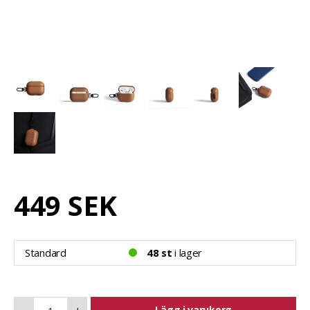
449 SEK
Standard
48 st
i lager
Lägg i varukorg