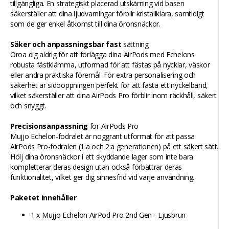
tillgängliga. En strategiskt placerad utskärning vid basen
säkerställer att dina ljudvarningar förblir kristallklara, samtidigt
som de ger enkel åtkomst till dina öronsnäckor.
Säker och anpassningsbar fast
sättning
Oroa dig aldrig för att förlägga dina AirPods med Echelons
robusta fästklämma, utformad för att fästas på nycklar, väskor
eller andra praktiska föremål. För extra personalisering och
säkerhet är sidoöppningen perfekt för att fästa ett nyckelband,
vilket säkerställer att dina AirPods Pro förblir inom räckhåll, säkert
och snyggt.
Precisionsanpassning
för AirPods Pro
Mujjo Echelon-fodralet är noggrant utformat för att passa
AirPods Pro-fodralen (1:a och 2:a generationen) på ett säkert sätt.
Hölj dina öronsnäckor i ett skyddande lager som inte bara
kompletterar deras design utan också förbättrar deras
funktionalitet, vilket ger dig sinnesfrid vid varje användning.
Paketet innehåller
1 x Mujjo Echelon AirPod Pro 2nd Gen - Ljusbrun