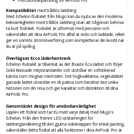
Precisionsanpassning för AirPods Pro
Kompatibilitet
med trådlös laddning
Med Echelon-fodralet från Mujjo kan du njuta av den moderna
bekvämligheten med trådlös laddning utan att någonsin behöva
ta bort fodralet. Fodralet är utformat med precision och
säkerställer att dina AirPods Pro alltid är redo och laddade, vilket
ger en sömlös strömöverföring som kompletterar din livsstil när
du är på språng.
Överlägset Ecco läderhantverk
Echelon-fodralet är tillverkat av det finaste Eco-lädret och följer
Gold-klassade miljöstandarder och utstrålar en sofistikerad
känsla som mognar med tiden. Det högkvalitativa, vegetabiliskt
garvade lädret utvecklar en rik patina som berättar den unika
historien om din resa och ger karaktär och distinktion till dina
AirPods Pro.
Genomtänkt design för användarvänlighet
Upplev ett fodral som tar itu med varje detalj med Mujjo's
Echelon. Från den främre LED-utskärningen för
laddningsindikering till den gjutna sidoknappen för enkel parning,
säkerställer detta fodral att alla funktioner i dina AirPods Pro är