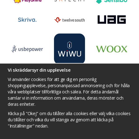
Vi skräddarsyr din upplevelse
Vi använder cookies för att ge dig en personlig
shoppingupplevelse, personanpassad annonsering och för hålla
våra webbplatser tillförlitliga och säkra. För detta ändamål
Villkor
Kontakta oss
Facebook
samlar vi in information om användarna, deras mönster och
Twitter
YouTube
Pinterest
Instagram
deras enheter.
Prisjakt
Integritets sekretesspolicy
Klicka på "Okej" om du tillåter alla cookies eller välj vilka cookies
Tävlingsvillkor
Om cookies
du tillåter och vilka du vill stänga av genom att klicka på
"Inställningar" nedan.
Cookie inställningar