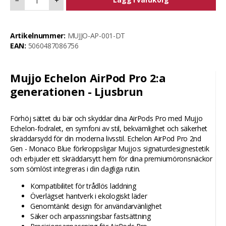
−
+
Artikelnummer:
MUJJO-AP-001-DT
EAN:
5060487086756
Mujjo Echelon AirPod Pro 2:a
generationen - Ljusbrun
Förhöj sättet du bär och skyddar dina AirPods Pro med Mujjo
Echelon-fodralet, en symfoni av stil, bekvämlighet och säkerhet
skräddarsydd för din moderna livsstil. Echelon AirPod Pro 2nd
Gen - Monaco Blue förkroppsligar Mujjo:s signaturdesignestetik
och erbjuder ett skräddarsytt hem för dina premiumöronsnäckor
som sömlöst integreras i din dagliga rutin.
Kompatibilitet för trådlös laddning
Överlägset hantverk i ekologiskt läder
Genomtänkt design för användarvänlighet
Säker och anpassningsbar fastsättning