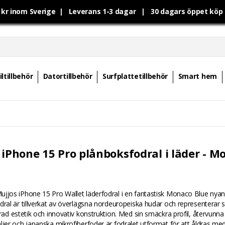
0 kr inom Sverige | Leverans 1-3 dagar | 30 dagars öppet kö
ltillbehör
Datortillbehör
Surfplattetillbehör
Smart hem
 iPhone 15 Pro plånboksfodral i läder - M
jjos iPhone 15 Pro Wallet läderfodral i en fantastisk Monaco Blue nyan
dral är tillverkat av överlägsna nordeuropeiska hudar och representerar 
erad estetik och innovativ konstruktion. Med sin smäckra profil, återvunna
ljer och japanska mikrofiberfoder är fodralet utformat för att åldras me