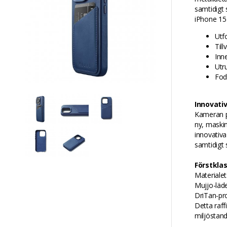
samtidigt 
iPhone 15
Utf
Til
Inne
Utr
Fod
Innovati
Kameran på
ny, maskin
innovativa
samtidigt 
Förstklas
Materialet
Mujjo-läde
DriTan-pro
Detta raff
miljöstand