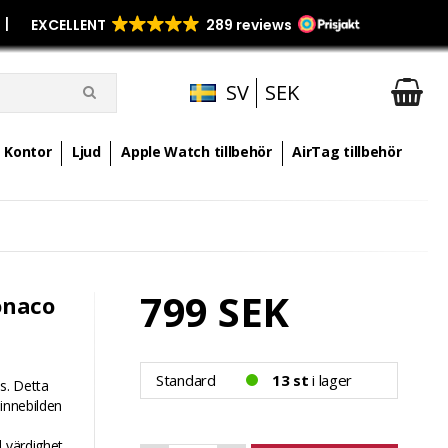
p
|
SV
SEK
Kontor
Ljud
Apple Watch tillbehör
AirTag tillbehör
799 SEK
onaco
Standard
13 st
i lager
s. Detta
sinnebilden
d värdighet