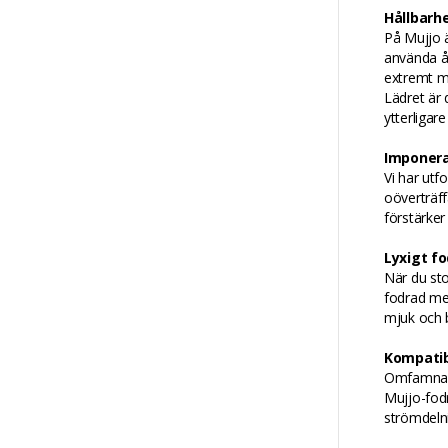
Hållbarh
På Mujjo ä
använda å
extremt mj
Lädret är 
ytterligare
Imponera
Vi har utf
oöverträff
förstärker
Lyxigt fo
När du sto
fodrad med
mjuk och b
Kompatib
Omfamna e
Mujjo-fodr
strömdeln