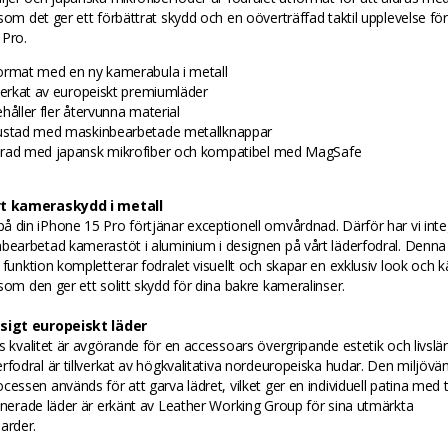
som det ger ett förbättrat skydd och en oöverträffad taktil upplevelse för
 Pro.
ormat med en ny kamerabula i metall
lverkat av europeiskt premiumläder
håller fler återvunna material
ustad med maskinbearbetade metallknappar
rad med japansk mikrofiber och kompatibel med MagSafe
vt kameraskydd i metall
 din iPhone 15 Pro förtjänar exceptionell omvårdnad. Därför har vi inte
bearbetad kamerastöt i aluminium i designen på vårt läderfodral. Denna
 funktion kompletterar fodralet visuellt och skapar en exklusiv look och k
som den ger ett solitt skydd för dina bakre kameralinser.
sigt europeiskt läder
s kvalitet är avgörande för en accessoars övergripande estetik och livslä
rfodral är tillverkat av högkvalitativa nordeuropeiska hudar. Den miljövän
cessen används för att garva lädret, vilket ger en individuell patina med t
inerade läder är erkänt av Leather Working Group för sina utmärkta
arder.