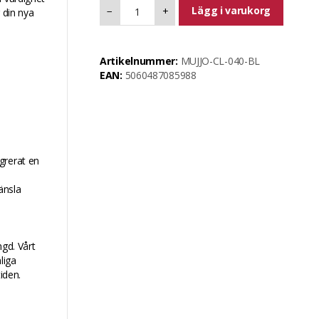
Lägg i varukorg
−
+
 din nya
Artikelnummer:
MUJJO-CL-040-BL
EAN:
5060487085988
grerat en
änsla
ngd. Vårt
liga
iden.