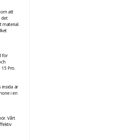
enom att
 det
t material.
lket
 för
och
 15 Pro.
 insida är
hone i en
ör. Vårt
fektiv