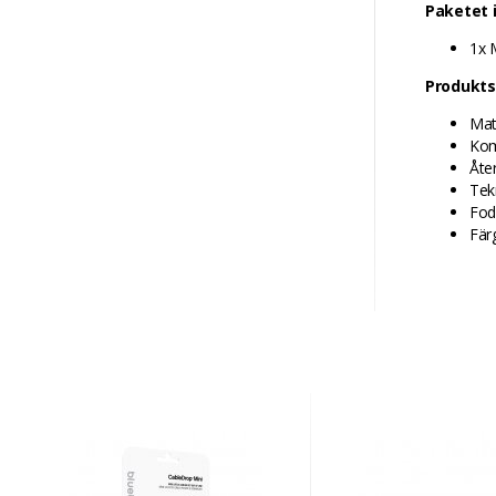
Paketet i
1x 
Produkts
Mat
Kom
Åte
Tek
Fod
Fär