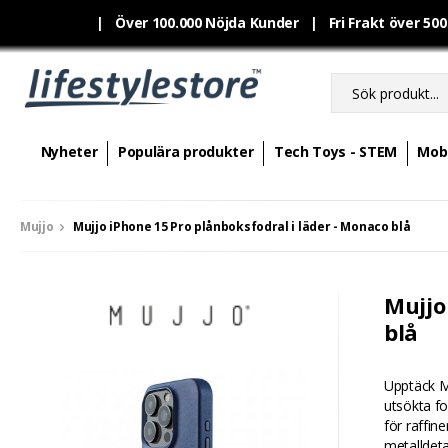
|
Över 100.000 Nöjda Kunder | Fri Frakt över 50
Nyheter
Populära produkter
Tech Toys - STEM
Mobi
Mujjo
Mujjo iPhone 15 Pro plånboksfodral i läder - Monaco blå
Mujjo
blå
Upptäck Mu
utsökta fo
för raffin
metalldeta