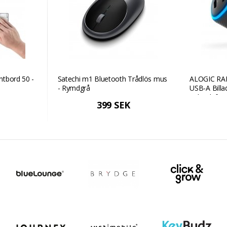
ntbord 50 -
Satechi m1 Bluetooth Trådlös mus
ALOGIC RAP
- Rymdgrå
USB-A Billa
och telefon 
399 SEK