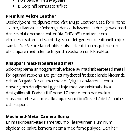
Kompatibel med MagSafe
B Corp hållbarhetscertifikat
Premium Velore Leather
Upplev lyxens höjdpunkt med vårt Mujjo Leather Case för iPhone
17 Pro, tillverkat av finkornigt danskt kalvskinn. Lädret garvas med
den revolutionerande vattenfria DriTan™-tekniken, som
eliminerar vattenspill samtidigt som det ger en exceptionellt mjuk
känsla. När Velore-lädret åldras utvecklar det en rik patina som
blir djupare med tiden och ger din väska en unik karaktär.
Knappar i maskinbearbetad
metall
Sidoknapparna är noggrant tillverkade av maskinbearbetad metall
för optimal respons. De ger ett mycket tillfredsställande klickande
och är färgade för att matcha det fylliga Tan-lädret. Denna
omsorg om detaljerna ligger i linje med vår minimalistiska
designfilosofi. Fodral till iPhone 17-modellerna har exakta,
maskinbearbetade metallknappar som förbättrar både hållbarhet
och respons.
Machined-Metal Camera Bump
En maskinbearbetad kamerabump i återvunnen aluminium
skyddar de bakre kameralinserna med förhöjt skydd. Den här