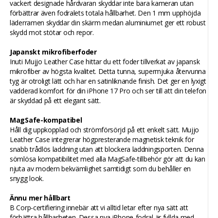
vackert designade hårdvaran skyddar inte bara kameran utan
förbättrar även fodralets totala hållbarhet. Den 1 mm upphöjda
läderramen skyddar din skärm medan aluminiumet ger ett robust
skydd mot stötar och repor.
Japanskt mikrofiberfoder
Inuti Mujjo Leather Case hittar du ett foder tillverkat av japansk
mikrofiber av högsta kvalitet. Detta tunna, supermjuka återvunna
tyg är otroligt lätt och har en satinliknande finish. Det ger en lyxigt
vadderad komfort för din iPhone 17 Pro och ser till att din telefon
är skyddad på ett elegant sätt.
MagSafe-kompatibel
Håll dig uppkopplad och strömförsörjd på ett enkelt sätt. Mujjo
Leather Case integrerar högpresterande magnetisk teknik för
snabb trådlös laddning utan att blockera laddningsporten. Denna
sömlösa kompatibilitet med alla MagSafe-tillbehör gör att du kan
njuta av modern bekvämlighet samtidigt som du behåller en
snygg look.
Ännu mer hållbart
B Corp-certifiering innebär att vi alltid letar efter nya sätt att
förbättra hållbarheten. Dessa nya iPhone-fodral är fyllda med