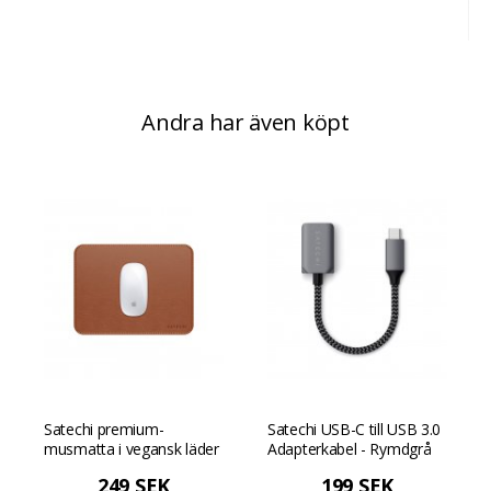
Andra har även köpt
Satechi premium-
Satechi USB-C till USB 3.0
musmatta i vegansk läder
Adapterkabel - Rymdgrå
- Brun
249 SEK
199 SEK