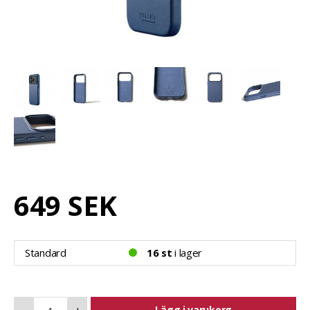
649 SEK
Standard
16 st
i lager
Lägg i varukorg