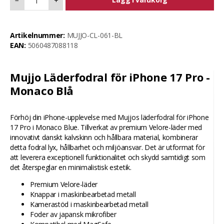
−
+
Artikelnummer:
MUJJO-CL-061-BL
EAN:
5060487088118
Mujjo Läderfodral för iPhone 17 Pro -
Monaco Blå
Förhöj din iPhone-upplevelse med Mujjos läderfodral för iPhone
17 Pro i Monaco Blue. Tillverkat av premium Velore-läder med
innovativt danskt kalvskinn och hållbara material, kombinerar
detta fodral lyx, hållbarhet och miljöansvar. Det är utformat för
att leverera exceptionell funktionalitet och skydd samtidigt som
det återspeglar en minimalistisk estetik.
Premium Velore-läder
Knappar i maskinbearbetad metall
Kamerastöd i maskinbearbetad metall
Foder av japansk mikrofiber