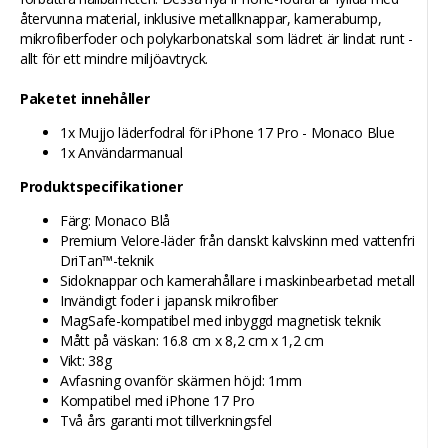
återvunna material, inklusive metallknappar, kamerabump,
mikrofiberfoder och polykarbonatskal som lädret är lindat runt -
allt för ett mindre miljöavtryck.
Paketet innehåller
1x Mujjo läderfodral för iPhone 17 Pro - Monaco Blue
1x Användarmanual
Produktspecifikationer
Färg: Monaco Blå
Premium Velore-läder från danskt kalvskinn med vattenfri
DriTan™-teknik
Sidoknappar och kamerahållare i maskinbearbetad metall
Invändigt foder i japansk mikrofiber
MagSafe-kompatibel med inbyggd magnetisk teknik
Mått på väskan: 16.8 cm x 8,2 cm x 1,2 cm
Vikt: 38g
Avfasning ovanför skärmen höjd: 1mm
Kompatibel med iPhone 17 Pro
Två års garanti mot tillverkningsfel