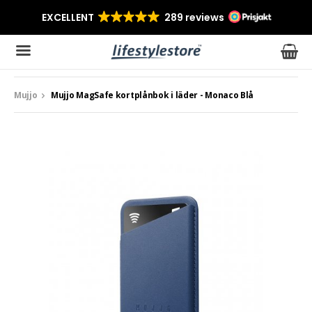
Mujjo
Mujjo MagSafe kortplånbok i läder - Monaco Blå
Produkten har blivit tillagd i varukorgen