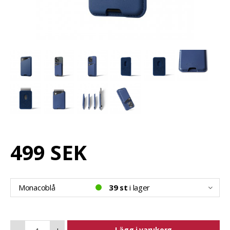
499 SEK
Monacoblå
39 st
i lager
Lägg i varukorg