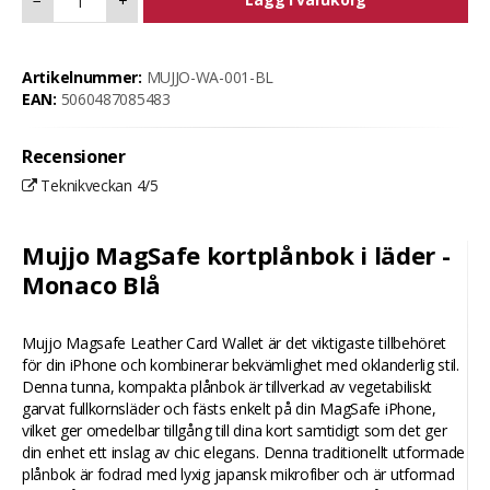
−
+
Artikelnummer:
MUJJO-WA-001-BL
EAN:
5060487085483
Recensioner
Teknikveckan 4/5
Mujjo MagSafe kortplånbok i läder -
Monaco Blå
Mujjo Magsafe Leather Card Wallet är det viktigaste tillbehöret
för din iPhone och kombinerar bekvämlighet med oklanderlig stil.
Denna tunna, kompakta plånbok är tillverkad av vegetabiliskt
garvat fullkornsläder och fästs enkelt på din MagSafe iPhone,
vilket ger omedelbar tillgång till dina kort samtidigt som det ger
din enhet ett inslag av chic elegans. Denna traditionellt utformade
plånbok är fodrad med lyxig japansk mikrofiber och är utformad