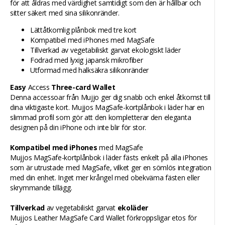
för att åldras med värdighet samtidigt som den är hållbar och
sitter säkert med sina silikonränder.
Lättåtkomlig plånbok med tre kort
Kompatibel med iPhones med MagSafe
Tillverkad av vegetabiliskt garvat ekologiskt läder
Fodrad med lyxig japansk mikrofiber
Utformad med halksäkra silikonränder
Easy
Access
Three-card Wallet
Denna accessoar från Mujjo ger dig snabb och enkel åtkomst till
dina viktigaste kort. Mujjos MagSafe-kortplånbok i läder har en
slimmad profil som gör att den kompletterar den eleganta
designen på din iPhone och inte blir för stor.
Kompatibel med iPhones
med MagSafe
Mujjos MagSafe-kortplånbok i läder fästs enkelt på alla iPhones
som är utrustade med MagSafe, vilket ger en sömlös integration
med din enhet. Inget mer krångel med obekväma fästen eller
skrymmande tillägg.
Tillverkad
av vegetabiliskt garvat
ekoläder
Mujjos Leather MagSafe Card Wallet förkroppsligar etos för