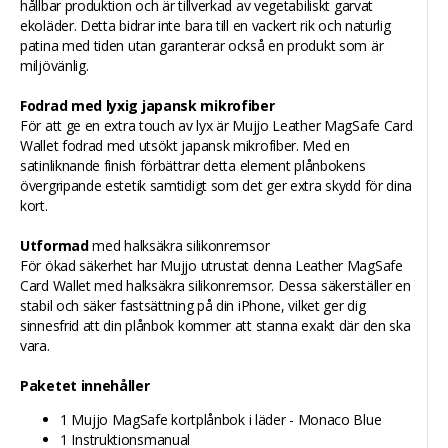
hållbar produktion och är tillverkad av vegetabiliskt garvat
ekoläder. Detta bidrar inte bara till en vackert rik och naturlig
patina med tiden utan garanterar också en produkt som är
miljövänlig.
Fodrad med lyxig japansk mikrofiber
För att ge en extra touch av lyx är Mujjo Leather MagSafe Card
Wallet fodrad med utsökt japansk mikrofiber. Med en
satinliknande finish förbättrar detta element plånbokens
övergripande estetik samtidigt som det ger extra skydd för dina
kort.
Utformad
med halksäkra silikonremsor
För ökad säkerhet har Mujjo utrustat denna Leather MagSafe
Card Wallet med halksäkra silikonremsor. Dessa säkerställer en
stabil och säker fastsättning på din iPhone, vilket ger dig
sinnesfrid att din plånbok kommer att stanna exakt där den ska
vara.
Paketet innehåller
1 Mujjo MagSafe kortplånbok i läder - Monaco Blue
1 Instruktionsmanual