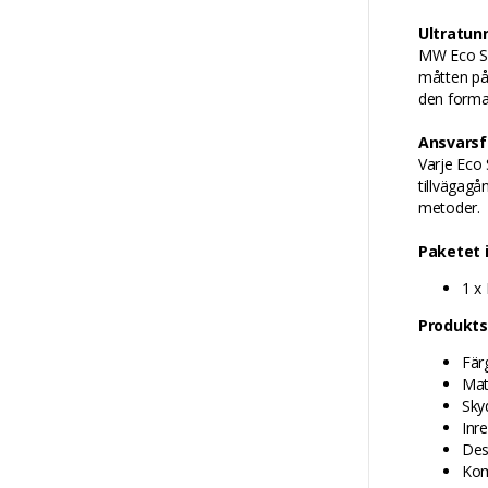
Ultratun
MW Eco Sl
måtten på
den forma
Ansvarsfu
Varje Eco 
tillvägagå
metoder.
Paketet 
1 x
Produkts
Färg
Mate
Sky
Inr
Des
Kom