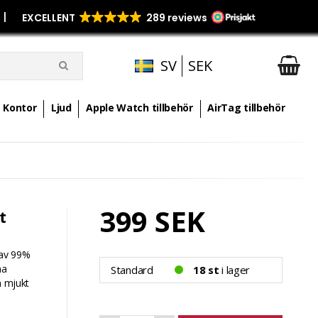
p
|
SV
SEK
Kontor
Ljud
Apple Watch tillbehör
AirTag tillbehör
399 SEK
t
 av 99%
na
Standard
18 st
i lager
n mjukt