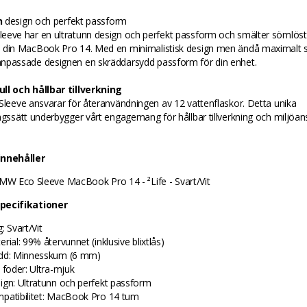
n
design och perfekt passform
eeve har en ultratunn design och perfekt passform och smälter sömlöst 
 din MacBook Pro 14. Med en minimalistisk design men ändå maximalt 
npassade designen en skräddarsydd passform för din enhet.
ll och hållbar tillverkning
Sleeve ansvarar för återanvändningen av 12 vattenflaskor. Detta unika
ngssätt underbygger vårt engagemang för hållbar tillverkning och miljöan
innehåller
 MW Eco Sleeve MacBook Pro 14 - ²Life - Svart/Vit
pecifikationer
: Svart/Vit
rial: 99% återvunnet (inklusive blixtlås)
dd: Minnesskum (6 mm)
e foder: Ultra-mjuk
ign: Ultratunn och perfekt passform
patibilitet: MacBook Pro 14 tum