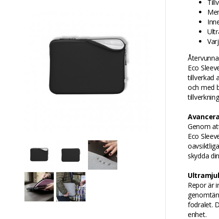
Til
Mem
Inn
Ult
Var
Återvunn
Eco Sleeve
tillverkad
och med bl
tillverknin
Avancera
Genom att
Eco Sleeve
oavsiktlig
skydda din
Ultramju
Repor är i
genomtänkt
fodralet.
enhet.