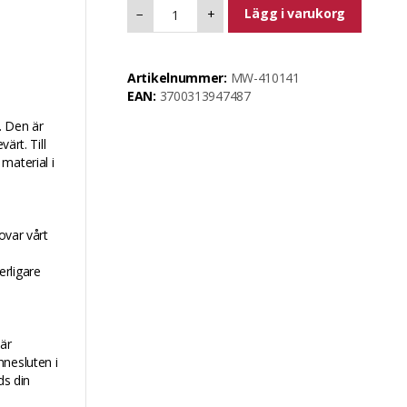
Lägg i varukorg
−
+
Artikelnummer:
MW-410141
EAN:
3700313947487
. Den är
ärt. Till
material i
var vårt
erligare
 är
nnesluten i
ds din