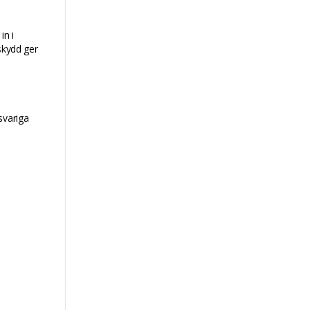
in i
skydd ger
svariga