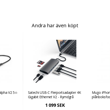
Andra har även köpt
pha V2 5-i-
Satechi USB-C Flerportsadapter 4K
Mujjo iPho
Gigabit Ethernet V2 - Rymdgrå
plånboksfodr
1 099 SEK