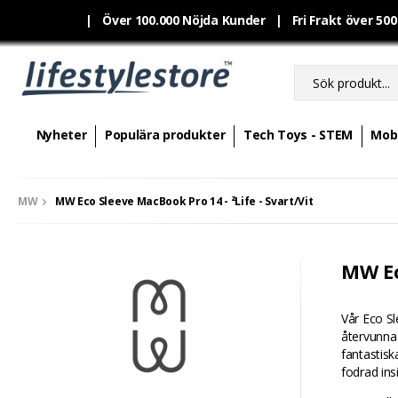
|
Över 100.000 Nöjda Kunder | Fri Frakt över 50
Nyheter
Populära produkter
Tech Toys - STEM
Mobi
MW
MW Eco Sleeve MacBook Pro 14 - ²Life - Svart/Vit
MW Ec
Vår Eco Sl
återvunna 
fantastis
fodrad ins