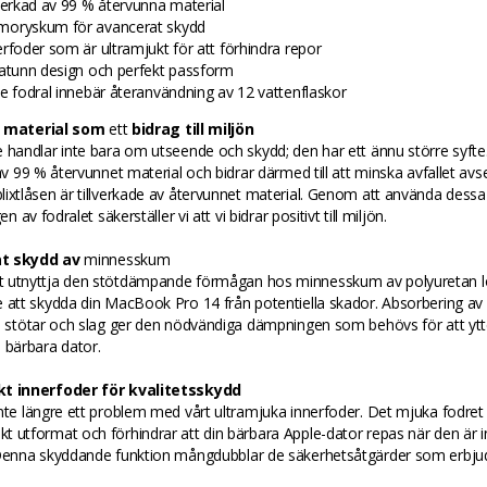
lverkad av 99 % återvunna material
oryskum för avancerat skydd
erfoder som är ultramjukt för att förhindra repor
ratunn design och perfekt passform
je fodral innebär återanvändning av 12 vattenflaskor
a
material som
ett
bidrag till miljön
 handlar inte bara om utseende och skydd; den har ett ännu större syfte
 av 99 % återvunnet material och bidrar därmed till att minska avfallet avsev
ixtlåsen är tillverkade av återvunnet material. Genom att använda dessa 
gen av fodralet säkerställer vi att vi bidrar positivt till miljön.
t skydd av
minnesskum
 utnyttja den stötdämpande förmågan hos minnesskum av polyuretan lo
 att skydda din MacBook Pro 14 från potentiella skador. Absorbering av
a stötar och slag ger den nödvändiga dämpningen som behövs för att ytt
 bärbara dator.
kt innerfoder för kvalitetsskydd
nte längre ett problem med vårt ultramjuka innerfoder. Det mjuka fodret
 utformat och förhindrar att din bärbara Apple-dator repas när den är i
 Denna skyddande funktion mångdubblar de säkerhetsåtgärder som erbju