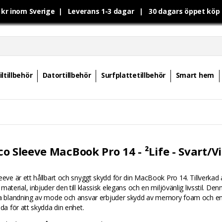
0 kr inom Sverige | Leverans 1-3 dagar | 30 dagars öppet kö
ltillbehör
Datortillbehör
Surfplattetillbehör
Smart hem
o Sleeve MacBook Pro 14 - ²Life - Svart/Vi
eeve är ett hållbart och snyggt skydd för din MacBook Pro 14. Tillverkad
material, inbjuder den till klassisk elegans och en miljövänlig livsstil. Den
ka blandning av mode och ansvar erbjuder skydd av memory foam och e
ida för att skydda din enhet.