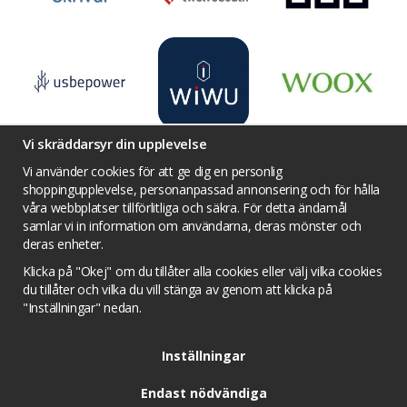
Vi skräddarsyr din upplevelse
Vi använder cookies för att ge dig en personlig
shoppingupplevelse, personanpassad annonsering och för hålla
våra webbplatser tillförlitliga och säkra. För detta ändamål
Villkor
Kontakta oss
Facebook
samlar vi in information om användarna, deras mönster och
Twitter
YouTube
Pinterest
Instagram
deras enheter.
Prisjakt
Integritets sekretesspolicy
Klicka på "Okej" om du tillåter alla cookies eller välj vilka cookies
Tävlingsvillkor
Om cookies
du tillåter och vilka du vill stänga av genom att klicka på
"Inställningar" nedan.
Cookie inställningar
Inställningar
Endast nödvändiga