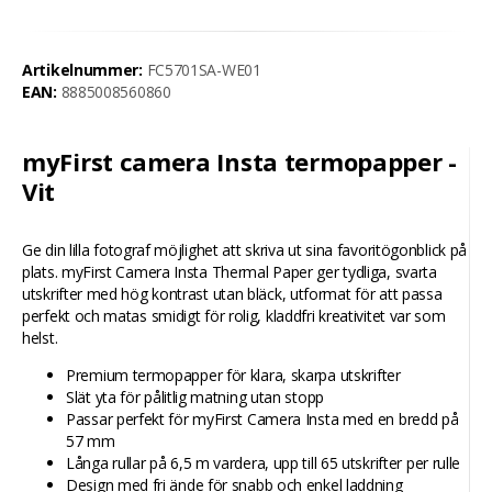
Artikelnummer:
FC5701SA-WE01
EAN:
8885008560860
myFirst camera Insta termopapper -
Vit
Ge din lilla fotograf möjlighet att skriva ut sina favoritögonblick på
plats. myFirst Camera Insta Thermal Paper ger tydliga, svarta
utskrifter med hög kontrast utan bläck, utformat för att passa
perfekt och matas smidigt för rolig, kladdfri kreativitet var som
helst.
Premium termopapper för klara, skarpa utskrifter
Slät yta för pålitlig matning utan stopp
Passar perfekt för myFirst Camera Insta med en bredd på
57 mm
Långa rullar på 6,5 m vardera, upp till 65 utskrifter per rulle
Design med fri ände för snabb och enkel laddning