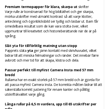
Premium termopapper för klara, skarpa ut
skrifter
Varje rulle är konstruerad för hög bildtäthet och ger skarpa,
mörka utskrifter med utmärkt kontrast så att varje klotter,
anteckning och ögonblicksbild ser tydlig och läsbar ut. Barn får
omedelbara resultat som de kan vara stolta över, vilket
uppmuntrar till kreativitet och historieberättande när de är på
språng.
Slät yta för tillförlitlig matning utan stopp
Papprets släta
yta
ger jämn kontakt med skrivhuvudet, vilket
bidrar till att minska felmatningar och ränder. Det innebär färre
avbrott och mer tid för att skapa, klistra och dela.
Passar perfekt till myFirst Camera Insta med 57 mm
bredd
Rullarna har en exakt storlek på 57 mm bredd och är gjorda för
att passa myFirst Camera Insta. De korrekta måtten bidrar till att
säkerställa korrekt justering för renare kanter och pålitlig
utskriftskvalitet varje gång.
Långa rullar på 6,5 m vardera, upp till 65 utskrifter per
rulle