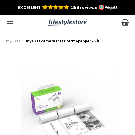
myFirst
myFirst camera Insta termopapper - Vit
Produkten har blivit tillagd i varukorgen