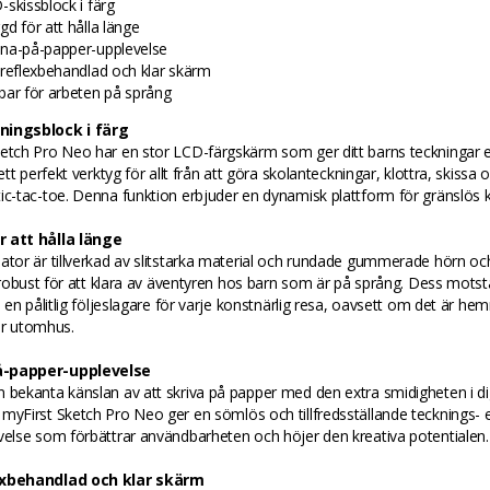
-skissblock i färg
gd för att hålla länge
na-på-papper-upplevelse
ireflexbehandlad och klar skärm
bar för arbeten på språng
ningsblock i färg
etch Pro Neo har en stor LCD-färgskärm som ger ditt barns teckningar e
 ett perfekt verktyg för allt från att göra skolanteckningar, klottra, skissa 
ic-tac-toe. Denna funktion erbjuder en dynamisk plattform för gränslös kr
 att hålla länge
ator är tillverkad av slitstarka material och rundade gummerade hörn oc
gt robust för att klara av äventyren hos barn som är på språng. Dess mots
ll en pålitlig följeslagare för varje konstnärlig resa, oavsett om det är hem
er utomhus.
-papper-upplevelse
 bekanta känslan av att skriva på papper med den extra smidigheten i dig
myFirst Sketch Pro Neo ger en sömlös och tillfredsställande tecknings- e
velse som förbättrar användbarheten och höjer den kreativa potentialen.
exbehandlad och klar skärm