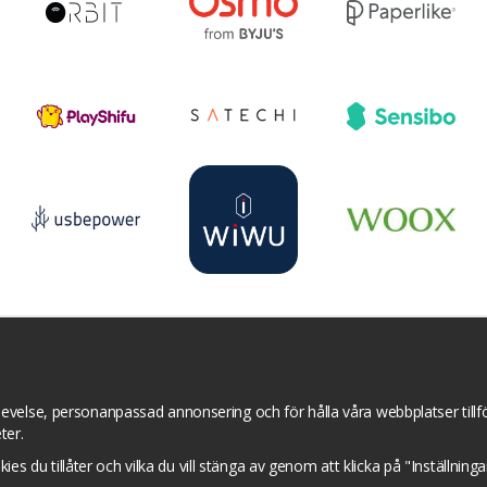
r
YouTube
Pinterest
Instagram
Prisjakt
I
Om cookies
Cookie inställningar
evelse, personanpassad annonsering och för hålla våra webbplatser tillför
ter.
okies du tillåter och vilka du vill stänga av genom att klicka på "Inställnin