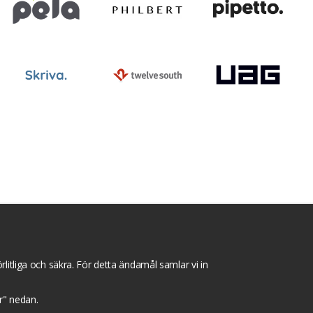
ntegritets sekretesspolicy
Tävlingsvillkor
litliga och säkra. För detta ändamål samlar vi in
gar" nedan.