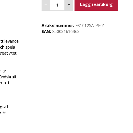
Lägg i varukorg
−
+
Artikelnummer:
FS1012SA-PK01
EAN:
850031616363
tt levande
och spela
eativitet.
h är
tåndskraft
ma, i
italt
ller