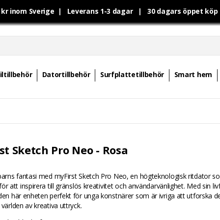
0 kr inom Sverige | Leverans 1-3 dagar | 30 dagars öppet kö
ltillbehör
Datortillbehör
Surfplattetillbehör
Smart hem
st Sketch Pro Neo - Rosa
barns fantasi med myFirst Sketch Pro Neo, en högteknologisk ritdator s
ör att inspirera till gränslös kreativitet och användarvänlighet. Med sin liv
den här enheten perfekt för unga konstnärer som är ivriga att utforska d
 världen av kreativa uttryck.