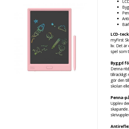
LCD
Byg
Pen
Ant
Bär
LCD-teck
myFirst Sk
liv. Det är
spel som t
Byggd för
Denna ritd
tillräckli
gör den ti
skolan ell
Penna-på
Upplev den
skapande. 
skrivupple
Antirefl