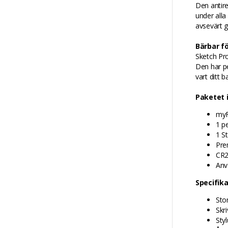
Den antire
under all
avsevärt g
Bärbar f
Sketch Pro
Den har pe
vart ditt b
Paketet 
myF
1 p
1 S
Pre
CR2
Anv
Specifik
Sto
Skr
Styl