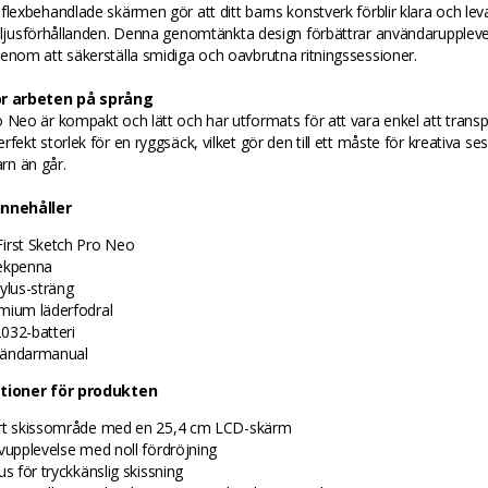
flexbehandlade skärmen gör att ditt barns konstverk förblir klara och le
a ljusförhållanden. Denna genomtänkta design förbättrar användarupplev
enom att säkerställa smidiga och oavbrutna ritningssessioner.
ör arbeten på språng
 Neo är kompakt och lätt och har utformats för att vara enkel att transp
rfekt storlek för en ryggsäck, vilket gör den till ett måste för kreativa se
arn än går.
innehåller
irst Sketch Pro Neo
ekpenna
tylus-sträng
mium läderfodral
032-batteri
ändarmanual
ationer för produkten
rt skissområde med en 25,4 cm LCD-skärm
ivupplevelse med noll fördröjning
us för tryckkänslig skissning