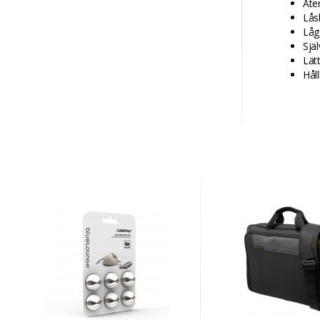
Åte
Låsb
Låg
Sjä
Lät
Håll