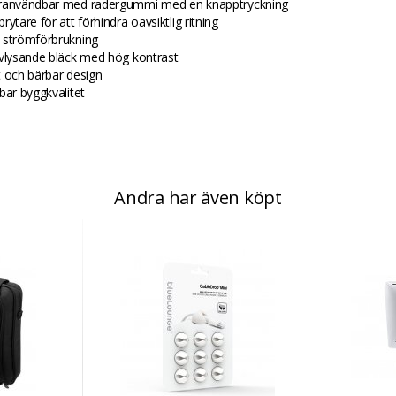
ranvändbar med radergummi med en knapptryckning
rytare för att förhindra oavsiktlig ritning
 strömförbrukning
lvlysande bläck med hög kontrast
t och bärbar design
bar byggkvalitet
Andra har även köpt