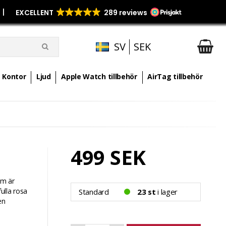
p
|
SV
SEK
Kontor
Ljud
Apple Watch tillbehör
AirTag tillbehör
499 SEK
om är
fulla rosa
Standard
23 st
i lager
en