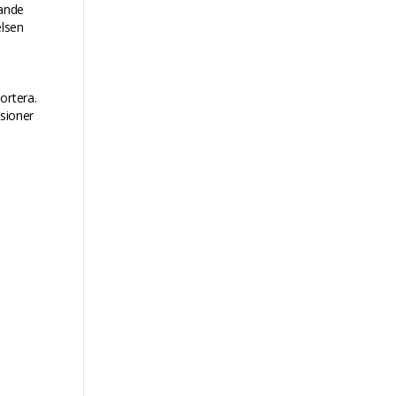
vande
elsen
ortera.
ssioner