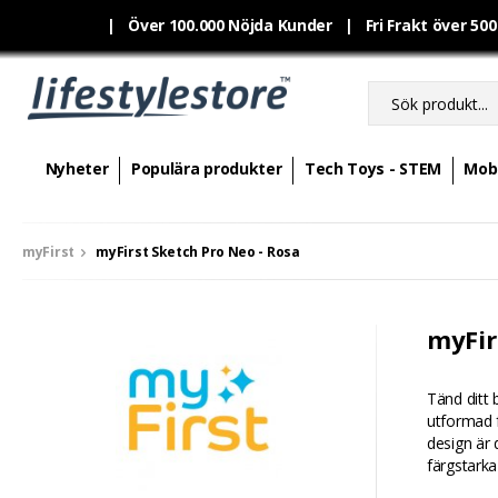
|
Över 100.000 Nöjda Kunder | Fri Frakt över 50
Nyheter
Populära produkter
Tech Toys - STEM
Mobi
myFirst
myFirst Sketch Pro Neo - Rosa
myFir
Tänd ditt 
utformad f
design är 
färgstarka