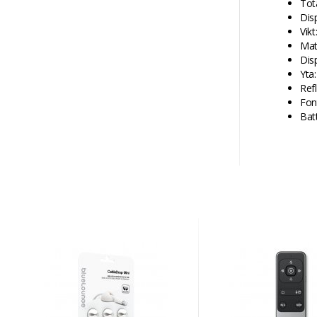
Tot
Dis
Vikt
Mat
Dis
Yta
Ref
Fon
Batt