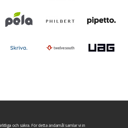
ntegritets sekretesspolicy
Tävlingsvillkor
litliga och säkra. För detta ändamål samlar vi in