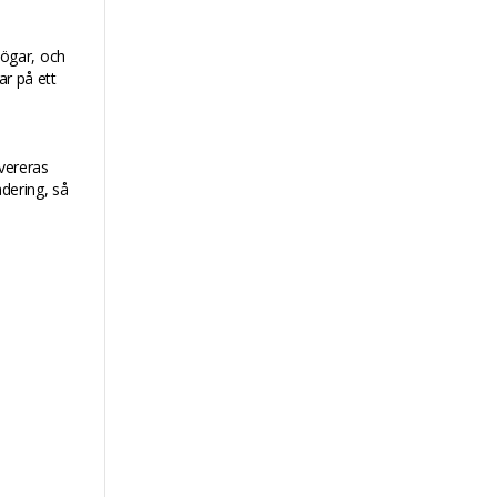
ögar, och
ar på ett
evereras
adering, så