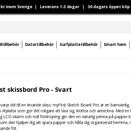
0 kr inom Sverige | Leverans 1-3 dagar | 30 dagars öppet kö
ltillbehör
Datortillbehör
Surfplattetillbehör
Smart hem
t skissbord Pro - Svart
varje idé till en levande skiss. myFirst Sketch Board Pro är en barnvänlig,
 ritplatta som gör det roligare att lära sig, klottra och anteckna. Med en l
ig LCD-skärm och noll fördröjning ger den en naturlig penna-på-papper-k
som den hjälper dig att spara papper och hålla dig organiserad hemma, i
esande fot.