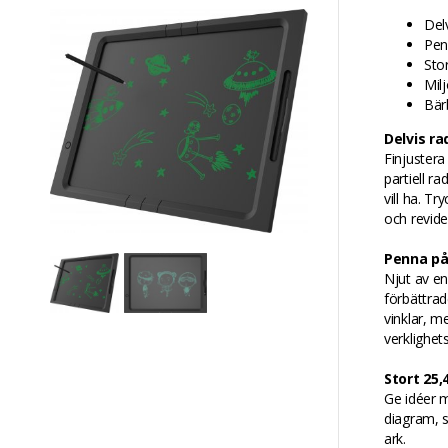
Del
Pen
Sto
Milj
Bär
Delvis r
Finjustera
partiell r
vill ha. Tr
och revide
Penna på
Njut av en
förbättrad
vinklar, m
verklighet
Stort 25
Ge idéer 
diagram, s
ark.