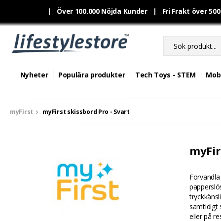
|
Över 100.000 Nöjda Kunder | Fri Frakt över 50
Nyheter
Populära produkter
Tech Toys - STEM
Mobi
myFirst
myFirst skissbord Pro - Svart
myFirs
Förvandla 
papperslös
tryckkänsl
samtidigt 
eller på r