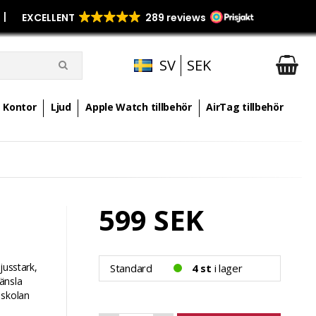
p
|
SV
SEK
Kontor
Ljud
Apple Watch tillbehör
AirTag tillbehör
599 SEK
jusstark,
Standard
4 st
i lager
änsla
 skolan