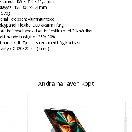
alt mått: 459 x 310 x 11,5 mm
playyta: 450 300 x 0,4 mm
: 570g
erial i kroppen: Aluminiumoxid
playpanel: Flexibel LCD-skärm i färg
: Antireflexbehandlad Antireflexfilm med 3H-hårdhet
lekterande hastighet: 25%-30%
t handskrift: Tjocka streck med hög kontrast
erityp: CR20322 x 2 (litium)
Andra har även köpt