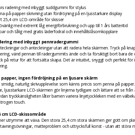
vis radering med inbyggt suddgummi för stylus
na-på-papper-skrivning utan fördröjning på en ljusstarkare display
rt 25,4 cm LCD-område för skisser
övänlig med extremt låg energiförbrukning och upp till 1 års batteritid
bar och tålig med gratis läderfodral och innehållslåsomkopplare
adering med inbyggt pennradergummi
 teckningar och anteckningar utan att radera hela skärmen. Tryck på kna
adering, vänd pennan till radergummits ände och ta försiktigt bort bara de 
yck på retur för att fortsätta skapa. Det är intuitivt, snyggt och perfekt för 
ring.
 papper, ingen fördröjning på en ljusare skärm
 smidig, naturlig skrivupplevelse som känns precis som penna på papper
e, ljusstarkare LCD-skärmen gör linjerna tydligare och lättare att se från 
edan tryckkänsligheten låter barnen variera linjetjockleken med en välbek
strogen touch.
,4 cm LCD-skissområde
mer utrymme att växa. Den stora 25,4 cm stora skärmen ger gott om plat
tavningsövningar, matteproblem och uttrycksfull konst - utan att störa 