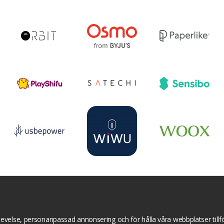
r
YouTube
Pinterest
Instagram
Prisjakt
I
Om cookies
Cookie inställningar
evelse, personanpassad annonsering och för hålla våra webbplatser tillför