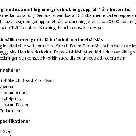
ig med extremt låg energiförbrukning, upp till 1 års batteritid
re medan du lär dig. Den återanvändbara LCD-skärmen ersätter pappersh
ektiva designen ger upp till ett års användning eller cirka 50 000 radering
bart CR2025-batteri. Strålningsfri och barnsäker design.
h hållbar med gratis läderfodral och innehållslås
 kreativiteten vart som helst. Sketch Board Pro är lätt och resklar och l
yggt skyddande läderfodral. En praktisk låsbrytare förhindrar oavsiktlig r
teckningar och konstverk förblir säkra tills du är redo att radera dem.
innehåller
irst Sketch Board Pro - Svart
ivpenna
teboardpennor
tateljé i trä
tebaord Duster
ändarmanual
pecifikationer
: Svart