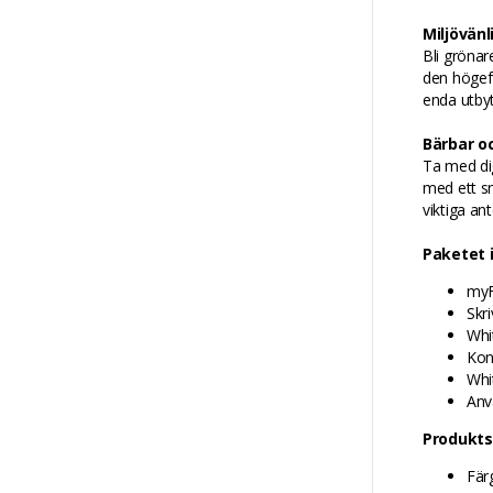
Miljövänl
Bli gröna
den högeff
enda utbyt
Bärbar oc
Ta med dig
med ett sn
viktiga an
Paketet 
myF
Skr
Whi
Kons
Whi
Anv
Produkts
Färg