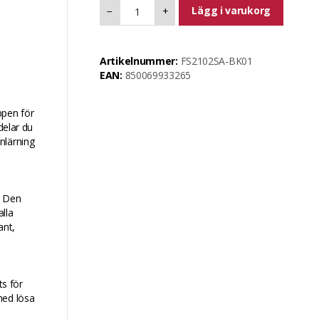
Lägg i varukorg
−
+
Artikelnummer:
FS2102SA-BK01
EAN:
850069933265
ppen för
delar du
inlärning
. Den
alla
ant,
s för
med lösa