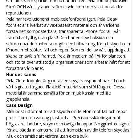
Om din skärm spricker när du bär den i ett Pela-fodral (exklusive
Slim) OCH vårt flytande skärmskydd, kommer vi att betala för
reparationen.
Pela har revolutionerat mobiltelefonfodral igen. Pela Clear-
fodralet är tillverkat av växtbaserat material och är världens
första helt komposterbara, transparenta iPhone-fodral - vår
framtid är tydlig, utan plast! Den har en styv baksida och
stötdämpande kanter som gör den hållbar nog för att skydda din
iPhone mot stötar, fall och repor. Som en del av vårt uppdrag att
skapa en avfallsfri framtid, Pela är medlem på 1% för planeten,
och stolta över att stödja organisationer som arbetar hårt för att
förbättra vår planet.
Hur det känns
Pela Clear-fodralet är gjort av en styv, transparent baksida och
vårt signaturfärgade Flaxtic® material som stötfångare. Dessa
material är sammansmälta för en mjuk känsla med lite
greppkänsla.
Case Design
Minutiöst utformat för att skydda din telefon mot fall och repor
precis som alla vanliag plastfodral. Precisionsskärningar runt
högtalare, laddare, volym och övriga knappar. Noggrant designat
för att bädda in kanterna så att framsidan av din telefon skyddas.
Mjuk och smidig att vidröra utan extra bulk.