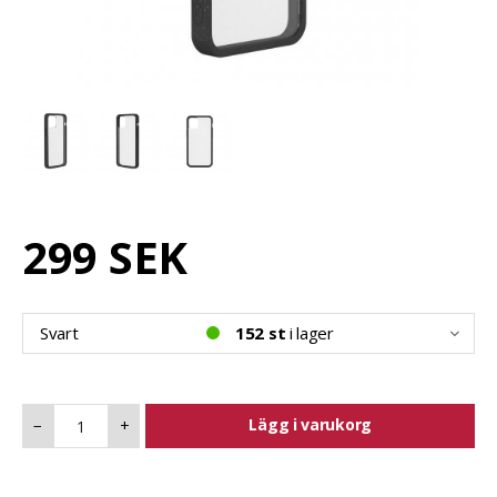
299 SEK
Svart
152 st
i lager
Lägg i varukorg
−
+