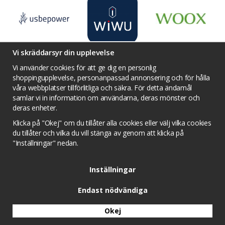
Vi skräddarsyr din upplevelse
Vi använder cookies för att ge dig en personlig
shoppingupplevelse, personanpassad annonsering och för hålla
våra webbplatser tillförlitliga och säkra. För detta ändamål
Villkor
Kontakta oss
Facebook
samlar vi in information om användarna, deras mönster och
Twitter
YouTube
Pinterest
Instagram
deras enheter.
Prisjakt
Integritets sekretesspolicy
Klicka på "Okej" om du tillåter alla cookies eller välj vilka cookies
Tävlingsvillkor
Om cookies
du tillåter och vilka du vill stänga av genom att klicka på
"Inställningar" nedan.
Cookie inställningar
Inställningar
Endast nödvändiga
Okej