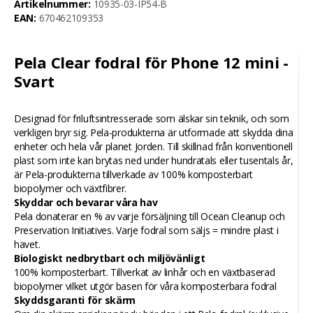
Artikelnummer:
10935-03-IP54-B
EAN:
670462109353
Pela Clear fodral för Phone 12 mini -
Svart
Designad för friluftsintresserade som älskar sin teknik, och som
verkligen bryr sig. Pela-produkterna är utformade att skydda dina
enheter och hela vår planet Jorden. Till skillnad från konventionell
plast som inte kan brytas ned under hundratals eller tusentals år,
är Pela-produkterna tillverkade av 100% komposterbart
biopolymer och växtfibrer.
Skyddar och bevarar våra hav
Pela donaterar en % av varje försäljning till Ocean Cleanup och
Preservation Initiatives. Varje fodral som säljs = mindre plast i
havet.
Biologiskt nedbrytbart och miljövänligt
100% komposterbart. Tillverkat av linhår och en växtbaserad
biopolymer vilket utgör basen för våra komposterbara fodral
Skyddsgaranti för skärm